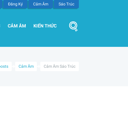
Đăng Ký
Cảm Âm
Sáo Trúc
C
CẢM ÂM
KIẾN THỨC
posts
Cảm Âm
Cảm Âm Sáo Trúc