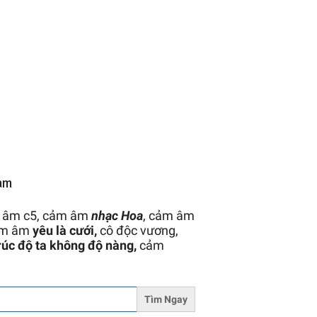
am
m âm c5, cảm âm
nhạc Hoa
, cảm âm
cảm âm
yêu là cưới,
cô độc vương,
rúc độ ta không độ nàng,
cảm