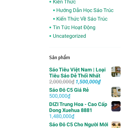
Kiến Thức
Hướng Dẫn Học Sáo Trúc
Kiến Thức Về Sáo Trúc
Tin Tức Hoạt Động
Uncategorized
Sản phẩm
Sáo Tiêu Việt Nam | Loại
Tiêu Sáo Dễ Thổi Nhất
Giá
Giá
2,000,000
₫
1,500,000
₫
gốc
hiện
Sáo Đô C5 Giá Rẻ
là:
tại
500,000
₫
2,000,000₫.
là:
DIZI Trung Hoa - Cao Cấp
1,500,000₫.
Dong Xuehua 8881
1,480,000
₫
Sáo Đô C5 Cho Người Mới