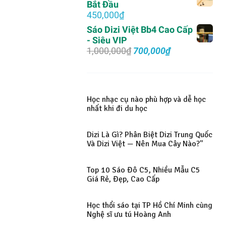
Bắt Đầu
450,000
₫
Sáo Dizi Việt Bb4 Cao Cấp
- Siêu VIP
Giá
Giá
1,000,000
₫
700,000
₫
gốc
hiện
là:
tại
1,000,000₫.
là:
700,000₫.
Học nhạc cụ nào phù hợp và dễ học
nhất khi đi du học
Dizi Là Gì? Phân Biệt Dizi Trung Quốc
Và Dizi Việt — Nên Mua Cây Nào?"
Top 10 Sáo Đô C5, Nhiều Mẫu C5
Giá Rẻ, Đẹp, Cao Cấp
Học thổi sáo tại TP Hồ Chí Minh cùng
Nghệ sĩ ưu tú Hoàng Anh