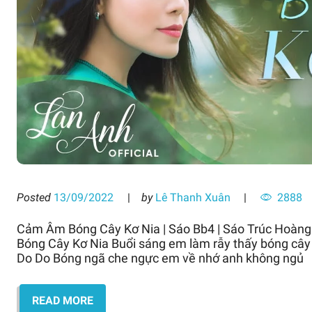
Posted
13/09/2022
by
Lê Thanh Xuân
2888
Cảm Âm Bóng Cây Kơ Nia | Sáo Bb4 | Sáo Trúc Hoàn
Bóng Cây Kơ Nia Buổi sáng em làm rẫy thấy bóng cây 
Do Do Bóng ngã che ngực em về nhớ anh không ngủ
READ MORE