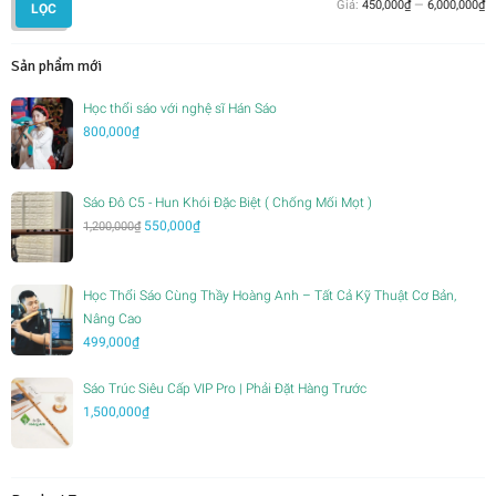
G
G
Giá:
450,000₫
—
6,000,000₫
LỌC
th
c
nh
nh
Sản phẩm mới
Học thổi sáo với nghệ sĩ Hán Sáo
800,000
₫
Sáo Đô C5 - Hun Khói Đặc Biệt ( Chống Mối Mọt )
Giá
Giá
550,000
₫
1,200,000
₫
gốc
hiện
là:
tại
1,200,000₫.
là:
Học Thổi Sáo Cùng Thầy Hoàng Anh – Tất Cả Kỹ Thuật Cơ Bản,
550,000₫.
Nâng Cao
499,000
₫
Sáo Trúc Siêu Cấp VIP Pro | Phải Đặt Hàng Trước
1,500,000
₫