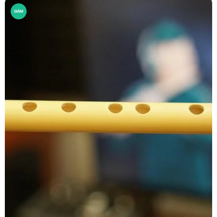
GIẢM
GIÁ!