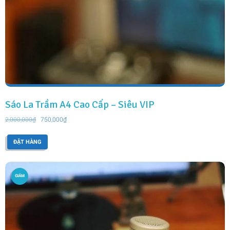
Sáo La Trầm A4 Cao Cấp – Siêu VIP
Giá
Giá
2,000,000
₫
750,000
₫
gốc
hiện
là:
tại
ĐẶT HÀNG
2,000,000₫.
là:
750,000₫.
GIẢM
GIÁ!