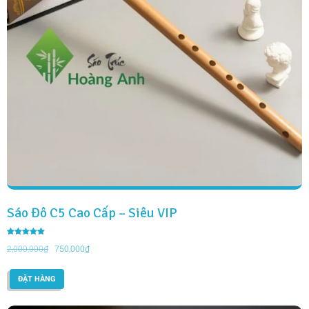
Sáo Đô C5 Cao Cấp – Siêu VIP
Được xếp
Giá
Giá
hạng
2,000,000
₫
750,000
₫
5.00
5 sao
gốc
hiện
là:
tại
ĐẶT HÀNG
2,000,000₫.
là:
750,000₫.