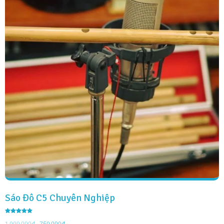
Sáo Đô C5 Chuyên Nghiệp
Được xếp
Giá
Giá
hạng
1,000,000
₫
750,000
₫