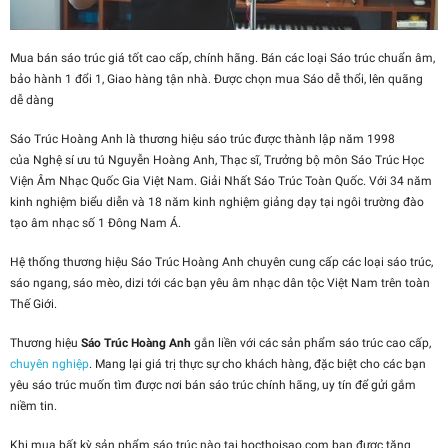
Mua bán sáo trúc giá tốt cao cấp, chính hãng. Bán các loại Sáo trúc chuẩn âm,
bảo hành 1 đổi 1, Giao hàng tận nhà. Được chọn mua Sáo dễ thổi, lên quãng
dễ dàng
Sáo Trúc Hoàng Anh là thương hiệu sáo trúc được thành lập năm 1998
của Nghệ sí ưu tú Nguyễn Hoàng Anh, Thạc sĩ, Trưởng bộ môn Sáo Trúc Học
Viện Âm Nhạc Quốc Gia Việt Nam. Giải Nhất Sáo Trúc Toàn Quốc. Với 34 năm
kinh nghiệm biểu diễn và 18 năm kinh nghiệm giảng dạy tại ngôi trường đào
tạo âm nhạc số 1 Đông Nam Á.
Hệ thống thương hiệu Sáo Trúc Hoàng Anh chuyên cung cấp các loại sáo trúc,
sáo ngang, sáo mèo, dizi tới các bạn yêu âm nhạc dân tộc Việt Nam trên toàn
Thế Giới.
Thương hiệu
Sáo Trúc Hoàng Anh
gắn liền với các sản phẩm sáo trúc cao cấp,
chuyên nghiệp
. Mang lại giá trị thực sự cho khách hàng, đặc biệt cho các bạn
yêu sáo trúc muốn tìm được nơi bán sáo trúc chính hãng, uy tín để gửi gắm
niềm tin.
Khi mua bất kỳ sản phẩm sáo trúc nào tại hocthoisao.com bạn được tặng