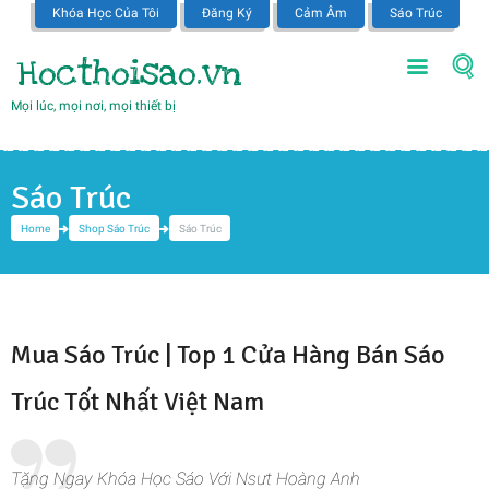
Khóa Học Của Tôi
Đăng Ký
Cảm Âm
Sáo Trúc
Hocthoisao.vn
Mọi lúc, mọi nơi, mọi thiết bị
Sáo Trúc
Home
Shop Sáo Trúc
Sáo Trúc
Mua Sáo Trúc | Top 1 Cửa Hàng Bán Sáo
Trúc Tốt Nhất Việt Nam
Tặng Ngay Khóa Học Sáo Với Nsưt Hoàng Anh