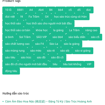
Product Tags
10 lỗ
8881
A4
Ab4
B4
bb4
c5
d5
dizi
dizi việt
f4
Fa Trầm
G4
học sáo trúc cùng cô Hán
học thổi sáo
học thổi sáo cho người mới bắt đầu
học thổi sáo cơ bản
khóa học
la giáng
La Trầm
nâng cao
si bình
Sol Trầm
SÁO VIP
sáo bb4
sáo biểu diễn
sáo c5
sáo chất lượng cao
sáo F4
Sáo La
sáo la giáng
sáo màng rung
sáo mèo
sáo rê
sáo sib
sáo si giáng
sáo tiêu
sáo trúc
sáo đô
sáo đô c5
sáo đô c5 cho người mới bắt đầu
tiêu
tiêu bát khổng
VIP
động tiêu
Hướng dẫn sáo trúc
Cảm Âm Đào Hoa Nặc (桃花诺) – Đặng Tử Kỳ | Sáo Trúc Hoàng Anh