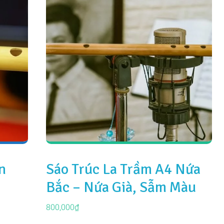
n
Sáo Trúc La Trầm A4 Nứa
Bắc – Nứa Già, Sẫm Màu
800,000
₫