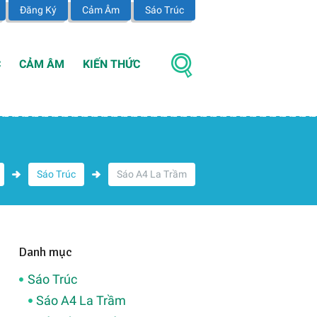
Đăng Ký
Cảm Âm
Sáo Trúc
C
CẢM ÂM
KIẾN THỨC
Sáo Trúc
Sáo A4 La Trầm
Danh mục
Sáo Trúc
Sáo A4 La Trầm