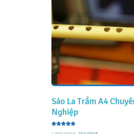
Sáo La Trầm A4 Chuyê
Nghiệp
Được xếp
Giá
Giá