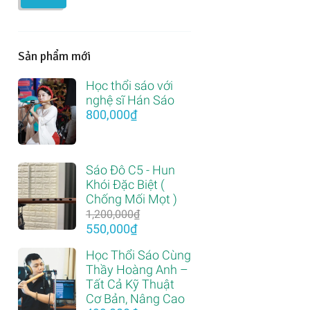
thấp
cao
nhất
nhất
Sản phẩm mới
Học thổi sáo với
nghệ sĩ Hán Sáo
800,000
₫
Sáo Đô C5 - Hun
Khói Đặc Biệt (
Chống Mối Mọt )
1,200,000
₫
Giá
Giá
550,000
₫
gốc
hiện
Học Thổi Sáo Cùng
là:
tại
Thầy Hoàng Anh –
1,200,000₫.
là:
Tất Cả Kỹ Thuật
550,000₫.
Cơ Bản, Nâng Cao