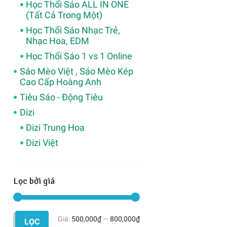
Học Thổi Sáo ALL IN ONE
(Tất Cả Trong Một)
Học Thổi Sáo Nhạc Trẻ,
Nhạc Hoa, EDM
Học Thổi Sáo 1 vs 1 Online
Sáo Mèo Việt , Sáo Mèo Kép
Cao Cấp Hoàng Anh
Tiêu Sáo - Động Tiêu
Dizi
Dizi Trung Hoa
Dizi Việt
Lọc bởi giá
Giá:
500,000₫
—
800,000₫
Giá
Giá
LỌC