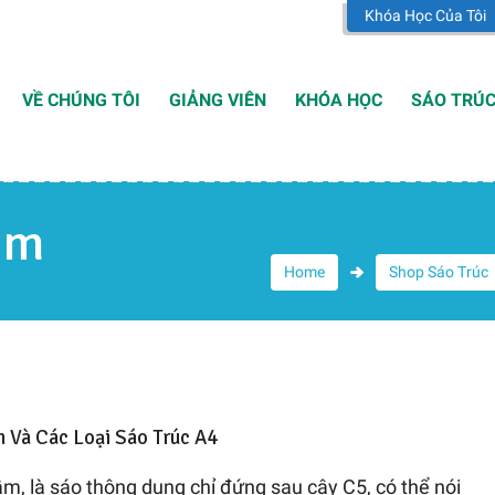
Khóa Học Của Tôi
VỀ CHÚNG TÔI
GIẢNG VIÊN
KHÓA HỌC
SÁO TRÚ
ầm
Home
Shop Sáo Trúc
n Và Các Loại Sáo Trúc A4
ầm, là sáo thông dụng chỉ đứng sau cây C5, có thể nói