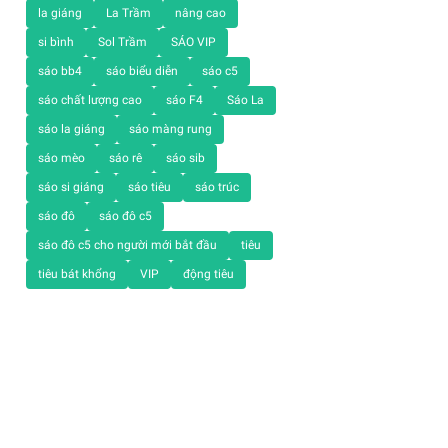
la giáng
La Trầm
nâng cao
si bình
Sol Trầm
SÁO VIP
sáo bb4
sáo biểu diễn
sáo c5
sáo chất lượng cao
sáo F4
Sáo La
sáo la giáng
sáo màng rung
sáo mèo
sáo rê
sáo sib
sáo si giáng
sáo tiêu
sáo trúc
sáo đô
sáo đô c5
sáo đô c5 cho người mới bắt đầu
tiêu
tiêu bát khổng
VIP
động tiêu