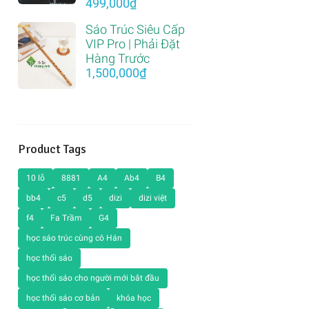
499,000
₫
Sáo Trúc Siêu Cấp
VIP Pro | Phải Đặt
Hàng Trước
1,500,000
₫
Product Tags
10 lỗ
8881
A4
Ab4
B4
bb4
c5
d5
dizi
dizi việt
f4
Fa Trầm
G4
học sáo trúc cùng cô Hán
học thổi sáo
học thổi sáo cho người mới bắt đầu
học thổi sáo cơ bản
khóa học