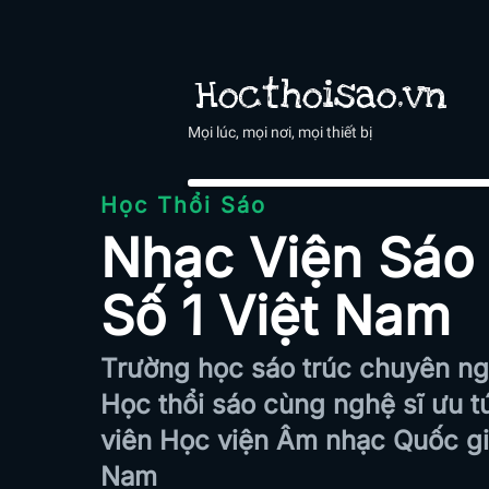
Hocthoisao.vn
Mọi lúc, mọi nơi, mọi thiết bị
Học Thổi Sáo
Nhạc Viện Sáo
Số 1 Việt Nam
Trường
học
sáo
trúc
chuyên
ng
Học
thổi
sáo
cùng
nghệ
sĩ
ưu
t
viên
Học
viện
Âm
nhạc
Quốc
g
Nam