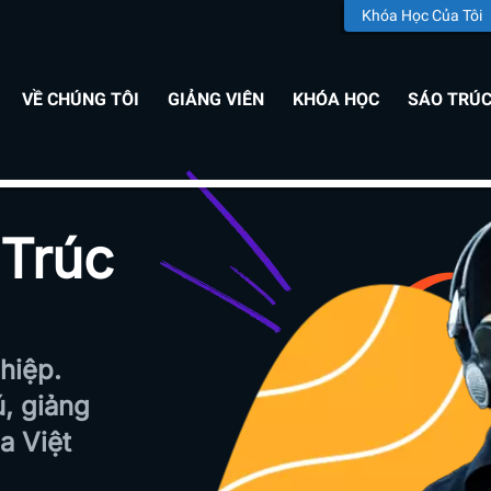
Khóa Học Của Tôi
VỀ CHÚNG TÔI
GIẢNG VIÊN
KHÓA HỌC
SÁO TRÚ
 Trúc
hiệp.
ú,
giảng
ia
Việt