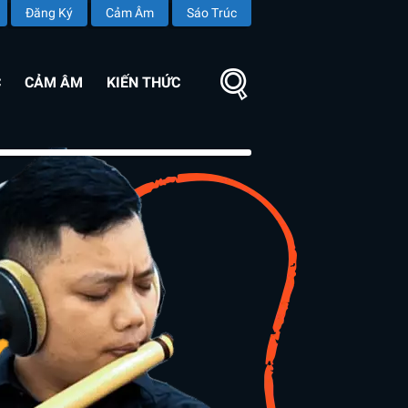
Đăng Ký
Cảm Âm
Sáo Trúc
C
CẢM ÂM
KIẾN THỨC