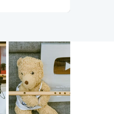
và hoàn thiện các kỹ thuật còn
thiếu để có thể chơi được mọi thể
loại âm nhạc trên Sáo trúc
Học thổi sáo với
nghệ sĩ Hán Sáo
Lịch Học và Học Phí Lịch học phụ
thuộc vào thời gian của bạn và Cô,
2 buổi học/1 tuần hoặc 1 buổi
học/1 tuần Học phí online 200k/ 1
buổi học (khoảng 1h tới 1h15 phút)
Học phí học trực tiếp tại nhà học
LEARN MORE
viên hoặc trung tâm 250k – 350k /
1 buổi học ( 1h tới 1h30 phút )