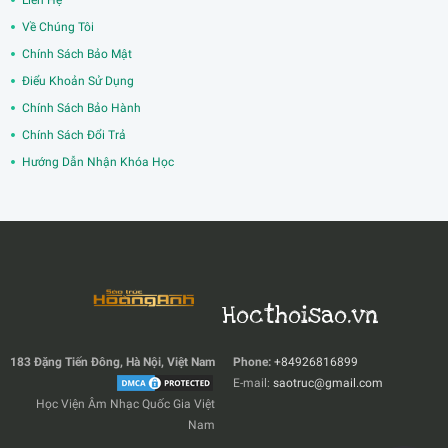
Liên Hệ
Về Chúng Tôi
Chính Sách Bảo Mật
Điểu Khoản Sử Dụng
Chính Sách Bảo Hành
Chính Sách Đổi Trả
Hướng Dẫn Nhận Khóa Học
Hocthoisao.vn
183 Đặng Tiến Đông, Hà Nội, Việt Nam
Phone:
+84926816899
E-mail:
saotruc@gmail.com
Học Viện Âm Nhạc Quốc Gia Việt
Nam