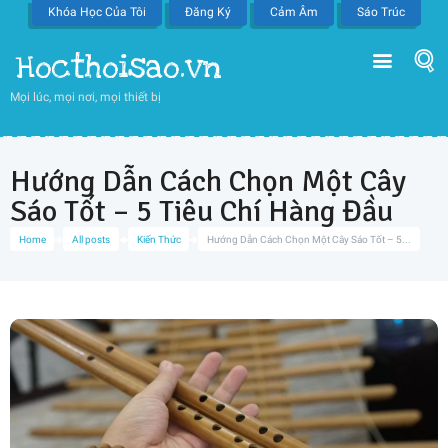
Khóa Học Của Tôi
Đăng Ký
Cảm Âm
Sáo Trúc
Hocthoisao.vn
Mọi lúc, mọi nơi, mọi thiết bị
Hướng Dẫn Cách Chọn Một Cây
Sáo Tốt – 5 Tiêu Chí Hàng Đầu
Home
All posts
Kiến Thức
Hướng Dẫn Cách Chọn Một Cây Sáo Tốt – 5...