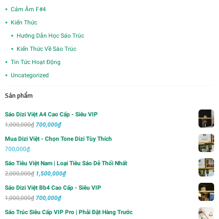
Cảm Âm F#4
Kiến Thức
Hướng Dẫn Học Sáo Trúc
Kiến Thức Về Sáo Trúc
Tin Tức Hoạt Động
Uncategorized
Sản phẩm
Sáo Dizi Việt A4 Cao Cấp - Siêu VIP
Giá
Giá
1,000,000
₫
700,000
₫
gốc
hiện
Mua Dizi Việt - Chọn Tone Dizi Tùy Thích
là:
tại
700,000
₫
1,000,000₫.
là:
Sáo Tiêu Việt Nam | Loại Tiêu Sáo Dễ Thổi Nhất
700,000₫.
Giá
Giá
2,000,000
₫
1,500,000
₫
gốc
hiện
Sáo Dizi Việt Bb4 Cao Cấp - Siêu VIP
là:
tại
Giá
Giá
1,000,000
₫
700,000
₫
2,000,000₫.
là:
gốc
hiện
Sáo Trúc Siêu Cấp VIP Pro | Phải Đặt Hàng Trước
1,500,000₫.
là:
tại