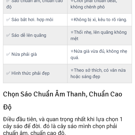
✅ Sáo chuẩn âm, chuẩn cao
⭐Chơi phải chuẩn beat,
độ
không chênh phô
✅ Sáo bắt hơi. hợp môi
⭐Không bị xì, kêu to rõ ràng.
⭐Thổi nhẹ, lên quãng không
✅ Sáo dễ lên quãng
mệt
⭐Nứa già vừa đủ, không nhẹ
✅ Nứa phải già
quá.
⭐Theo sở thích, có vân nứa
✅ Hình thức phải đẹp
hoặc sáng đẹp
Chọn Sáo Chuẩn Âm Thanh, Chuẩn Cao
Độ
Điều đầu tiên, và quan trọng nhất khi lựa chọn 1
cây sáo để đời. đ
ó là cây sáo mình chọn phải
chuẩn âm, chuẩn cao độ.