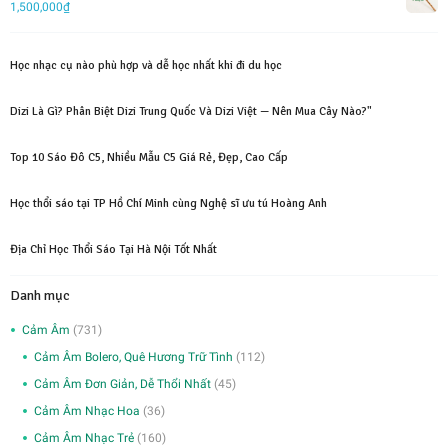
1,500,000
₫
1,000,000₫.
là:
700,000₫.
Học nhạc cụ nào phù hợp và dễ học nhất khi đi du học
Dizi Là Gì? Phân Biệt Dizi Trung Quốc Và Dizi Việt — Nên Mua Cây Nào?"
Top 10 Sáo Đô C5, Nhiều Mẫu C5 Giá Rẻ, Đẹp, Cao Cấp
Học thổi sáo tại TP Hồ Chí Minh cùng Nghệ sĩ ưu tú Hoàng Anh
Địa Chỉ Học Thổi Sáo Tại Hà Nội Tốt Nhất
Danh mục
Cảm Âm
(731)
Cảm Âm Bolero, Quê Hương Trữ Tình
(112)
Cảm Âm Đơn Giản, Dễ Thổi Nhất
(45)
Cảm Âm Nhạc Hoa
(36)
Cảm Âm Nhạc Trẻ
(160)