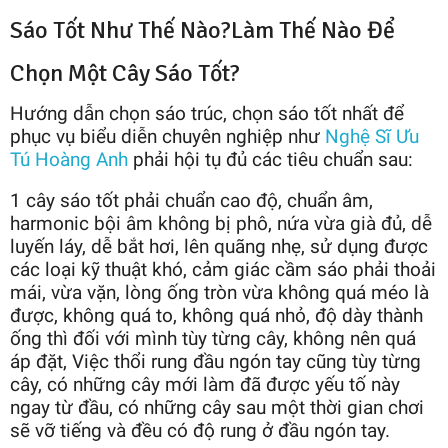
Sáo Tốt Như Thế Nào?Làm Thế Nào Để
Chọn Một Cây Sáo Tốt?
Hướng dẫn chọn sáo trúc, chọn sáo tốt nhất để
phục vụ biểu diễn chuyên nghiệp như
Nghệ Sĩ Ưu
Tú Hoàng Anh
phải hội tụ đủ các tiêu chuẩn sau:
1 cây sáo tốt phải chuẩn cao độ, chuẩn âm,
harmonic bội âm không bị phô, nứa vừa già đủ, dễ
luyến láy, dễ bắt hơi, lên quãng nhẹ, sử dụng được
các loại kỹ thuật khó, cảm giác cầm sáo phải thoải
mái, vừa vặn, lòng ống tròn vừa không quá méo là
được, không quá to, không quá nhỏ, độ dày thành
ống thì đối với mình tùy từng cây, không nên quá
áp đặt, Việc thổi rung đầu ngón tay cũng tùy từng
cây, có những cây mới làm đã được yếu tố này
ngay từ đầu, có những cây sau một thời gian chơi
sẽ vỡ tiếng và đều có độ rung ở đầu ngón tay.