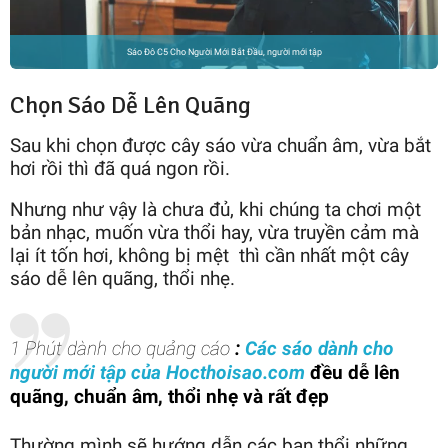
Sáo Đô C5 Cho Người Mới Bắt Đầu, người mới tập
Chọn Sáo Dễ Lên Quãng
Sau khi chọn được cây sáo vừa chuẩn âm, vừa bắt
hơi rồi thì đã quá ngon rồi.
Nhưng như vậy là chưa đủ, khi chúng ta chơi một
bản nhạc, muốn vừa thổi hay, vừa truyền cảm mà
lại ít tốn hơi, không bị mệt thì cần nhất một cây
sáo dễ lên quãng, thổi nhẹ.
1 Phút dành cho quảng cáo
:
Các sáo dành cho
người mới tập của Hocthoisao.com
đều dễ lên
quãng, chuẩn âm, thổi nhẹ và rất đẹp
Thường mình sẽ hướng dẫn các bạn thổi những