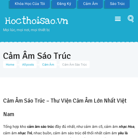
Khóa Học Của Tôi
Đăng Ký
Cảm Âm
Sáo Trúc
Hocthoisao.vn
Mọi lúc, mọi nơi, mọi thiết bị
Cảm Âm Sáo Trúc
Home
All posts
Cảm Âm
Cảm Âm Sáo Trúc
Cảm Âm Sáo Trúc – Thư Viện Cảm Âm Lớn Nhất Việt
Nam
Tổng hợp kho
cảm âm sáo trúc
đầy đủ nhất, như cảm âm c5, cảm âm
nhạc Hoa
,
cảm âm
nhạc Trẻ
, nhac buồn, cảm âm sáo trúc dễ thổi nhất cảm âm
yêu là