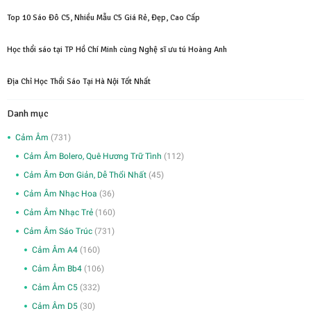
Top 10 Sáo Đô C5, Nhiều Mẫu C5 Giá Rẻ, Đẹp, Cao Cấp
Học thổi sáo tại TP Hồ Chí Minh cùng Nghệ sĩ ưu tú Hoàng Anh
Địa Chỉ Học Thổi Sáo Tại Hà Nội Tốt Nhất
Danh mục
Cảm Âm
(731)
Cảm Âm Bolero, Quê Hương Trữ Tình
(112)
Cảm Âm Đơn Giản, Dễ Thổi Nhất
(45)
Cảm Âm Nhạc Hoa
(36)
Cảm Âm Nhạc Trẻ
(160)
Cảm Âm Sáo Trúc
(731)
Cảm Âm A4
(160)
Cảm Âm Bb4
(106)
Cảm Âm C5
(332)
Cảm Âm D5
(30)