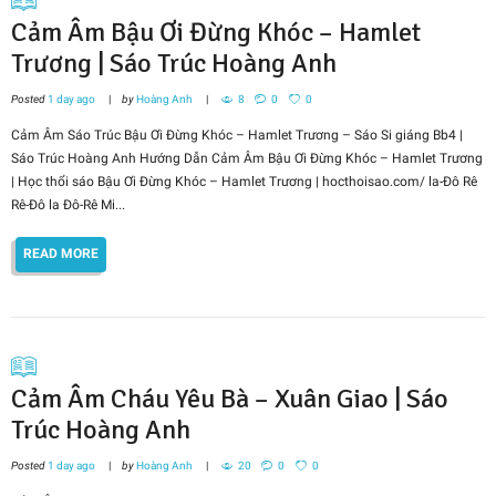
Cảm Âm Bậu Ơi Đừng Khóc – Hamlet
Trương | Sáo Trúc Hoàng Anh
Posted
1 day ago
by
Hoàng Anh
8
0
0
Cảm Âm Sáo Trúc Bậu Ơi Đừng Khóc – Hamlet Trương – Sáo Si giáng Bb4 |
Sáo Trúc Hoàng Anh Hướng Dẫn Cảm Âm Bậu Ơi Đừng Khóc – Hamlet Trương
| Học thổi sáo Bậu Ơi Đừng Khóc – Hamlet Trương | hocthoisao.com/ la-Đô Rê
Rê-Đô la Đô-Rê Mi...
READ MORE
Cảm Âm Cháu Yêu Bà – Xuân Giao | Sáo
Trúc Hoàng Anh
Posted
1 day ago
by
Hoàng Anh
20
0
0