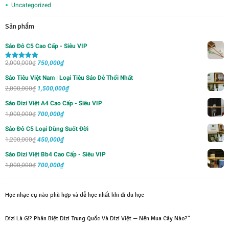
Uncategorized
Sản phẩm
Sáo Đô C5 Cao Cấp - Siêu VIP
Giá
Giá
2,000,000
₫
750,000
₫
Được xếp
hạng
5.00
5
gốc
hiện
sao
Sáo Tiêu Việt Nam | Loại Tiêu Sáo Dễ Thổi Nhất
là:
tại
Giá
Giá
2,000,000
₫
1,500,000
₫
2,000,000₫.
là:
gốc
hiện
Sáo Dizi Việt A4 Cao Cấp - Siêu VIP
750,000₫.
là:
tại
Giá
Giá
1,000,000
₫
700,000
₫
2,000,000₫.
là:
gốc
hiện
Sáo Đô C5 Loại Dùng Suốt Đời
1,500,000₫.
là:
tại
Giá
Giá
1,200,000
₫
450,000
₫
1,000,000₫.
là:
gốc
hiện
Sáo Dizi Việt Bb4 Cao Cấp - Siêu VIP
700,000₫.
là:
tại
Giá
Giá
1,000,000
₫
700,000
₫
1,200,000₫.
là:
gốc
hiện
450,000₫.
là:
tại
Học nhạc cụ nào phù hợp và dễ học nhất khi đi du học
1,000,000₫.
là:
700,000₫.
Dizi Là Gì? Phân Biệt Dizi Trung Quốc Và Dizi Việt — Nên Mua Cây Nào?"