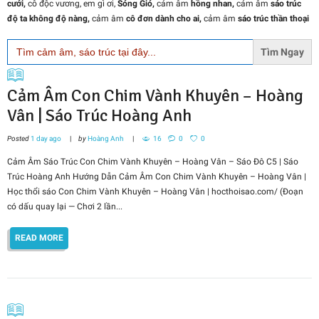
cưới,
cô độc vương, em gì ơi,
Sóng Gió,
cảm âm
hồng nhan,
cảm âm
sáo trúc
độ ta không độ nàng,
cảm âm
cô đơn dành cho ai,
cảm âm
sáo trúc thần thoại
Search
for:
Cảm Âm Con Chim Vành Khuyên – Hoàng
Vân | Sáo Trúc Hoàng Anh
Posted
1 day ago
by
Hoàng Anh
16
0
0
Cảm Âm Sáo Trúc Con Chim Vành Khuyên – Hoàng Vân – Sáo Đô C5 | Sáo
Trúc Hoàng Anh Hướng Dẫn Cảm Âm Con Chim Vành Khuyên – Hoàng Vân |
Học thổi sáo Con Chim Vành Khuyên – Hoàng Vân | hocthoisao.com/ (Đoạn
có dấu quay lại — Chơi 2 lần...
READ MORE