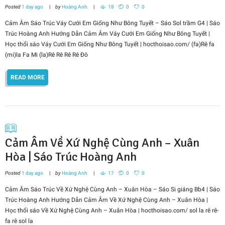
Posted
1 day ago
by
Hoàng Anh
18
0
0
Cảm Âm Sáo Trúc Váy Cưới Em Giống Như Bông Tuyết – Sáo Sol trầm G4 | Sáo
Trúc Hoàng Anh Hướng Dẫn Cảm Âm Váy Cưới Em Giống Như Bông Tuyết |
Học thổi sáo Váy Cưới Em Giống Như Bông Tuyết | hocthoisao.com/ (fa)Rê fa
(mi)la Fa Mi (la)Rê Rê Rê Rê Đô
READ MORE
Cảm Âm Về Xứ Nghệ Cùng Anh – Xuân
Hòa | Sáo Trúc Hoàng Anh
Posted
1 day ago
by
Hoàng Anh
17
0
0
Cảm Âm Sáo Trúc Về Xứ Nghệ Cùng Anh – Xuân Hòa – Sáo Si giáng Bb4 | Sáo
Trúc Hoàng Anh Hướng Dẫn Cảm Âm Về Xứ Nghệ Cùng Anh – Xuân Hòa |
Học thổi sáo Về Xứ Nghệ Cùng Anh – Xuân Hòa | hocthoisao.com/ sol la rê rê-
fa rê sol la