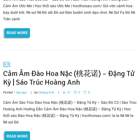
Cảm Âm Ước Mơ | Học thổi sáo Ước Mơ | hocthoisao.com/ Gió vờn cánh hoa
bay dưới trời. Rê sol Rê Đô sib Đô sol Đàn bướm xinh dạo chơi. Rê Sol Fa Đô Rê
Trên cành
READ MORE
Cảm Âm Đào Hoa Nặc (桃花诺) – Đặng Tử
Kỳ | Sáo Trúc Hoàng Anh
Posted
1 day ago
by
Hoàng Anh
21
0
0
Cảm Âm Sáo Trúc Đào Hoa Nặc (桃花诺) – Đặng Tử Kỳ – Sáo Đô C5 | Sáo Trúc
Hoàng Anh Hướng Dẫn Cảm Âm Đào Hoa Nặc (桃花诺) – Đặng Tử Kỳ | Học
thổi sáo Đào Hoa Nặc (桃花诺) – Đặng Tử Kỳ | hocthoisao.com/ la la Mi Mi la
Rê sol Đô
READ MORE