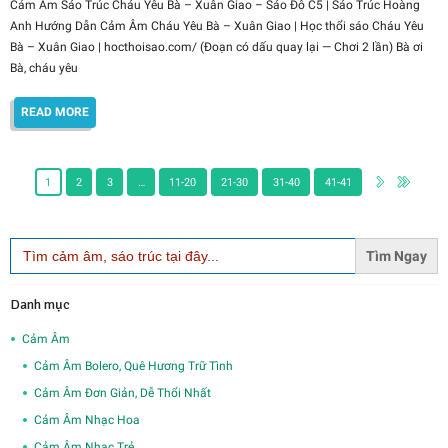
Cảm Âm Sáo Trúc Cháu Yêu Bà – Xuân Giao – Sáo Đô C5 | Sáo Trúc Hoàng
Anh Hướng Dẫn Cảm Âm Cháu Yêu Bà – Xuân Giao | Học thổi sáo Cháu Yêu
Bà – Xuân Giao | hocthoisao.com/ (Đoạn có dấu quay lại — Chơi 2 lần) Bà ơi
Bà, cháu yêu
READ MORE
1
2
3
…
11-20
21-30
31-40
41-41
Search
for:
Danh mục
Cảm Âm
Cảm Âm Bolero, Quê Hương Trữ Tình
Cảm Âm Đơn Giản, Dễ Thổi Nhất
Cảm Âm Nhạc Hoa
Cảm Âm Nhạc Trẻ