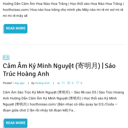
Hướng Dẫn Cảm Âm Hoa Nào Hoa Trắng | Học thổi sáo Hoa Nào Hoa Trắng |
hocthoisao.com/ Hoa nào hoa trắng cho mình yêu Mây nào mi rê mi sol mi rê
mi mi rê mây sẽ
READ MORE
Cảm Âm Ký Minh Nguyệt (寄明月) | Sáo
Trúc Hoàng Anh
Posted
1 day ago
by
Hoàng Anh
11
0
0
Cảm Âm Sáo Trúc Ký Minh Nguyệt (寄明月) – Sáo Rê cao D5 | Sáo Trúc Hoàng
Anh Hướng Dẫn Cảm Âm Ký Minh Nguyệt (寄明月) | Học thổi sáo Ký Minh
Nguyệt (寄明月) | hocthoisao.com/ (Bản nhạc có dấu quay lại D.S./Coda —
đoạn giữa chơi 2 lần rồi nhảy tới đoạn kết) Fa...
READ MORE