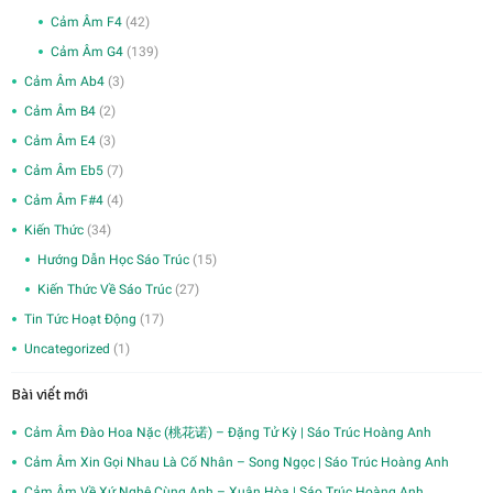
Cảm Âm F4
(42)
Cảm Âm G4
(139)
Cảm Âm Ab4
(3)
Cảm Âm B4
(2)
Cảm Âm E4
(3)
Cảm Âm Eb5
(7)
Cảm Âm F#4
(4)
Kiến Thức
(34)
Hướng Dẫn Học Sáo Trúc
(15)
Kiến Thức Về Sáo Trúc
(27)
Tin Tức Hoạt Động
(17)
Uncategorized
(1)
Bài viết mới
Cảm Âm Đào Hoa Nặc (桃花诺) – Đặng Tử Kỳ | Sáo Trúc Hoàng Anh
Cảm Âm Xin Gọi Nhau Là Cố Nhân – Song Ngọc | Sáo Trúc Hoàng Anh
Cảm Âm Về Xứ Nghệ Cùng Anh – Xuân Hòa | Sáo Trúc Hoàng Anh