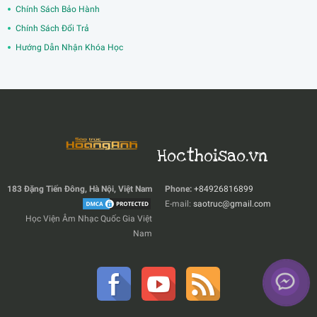
Chính Sách Bảo Hành
Chính Sách Đổi Trả
Hướng Dẫn Nhận Khóa Học
Hocthoisao.vn
183 Đặng Tiến Đông, Hà Nội, Việt Nam
Phone:
+84926816899
E-mail:
saotruc@gmail.com
Học Viện Âm Nhạc Quốc Gia Việt
Nam