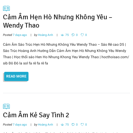
Cảm Âm Hẹn Hò Nhưng Không Yêu –
Wendy Thao
Posted
7 days ago
by
Hoàng Anh
75
0
0
Cảm Âm Sáo Trúc Hẹn Hò Nhưng Không Yêu Wendy Thao – Sáo Rê cao D5 |
Sáo Trúc Hoàng Anh Hướng Dẫn Cảm Âm Hẹn Hò Nhưng Không Yêu Wendy
Thao | Học thổi sáo Hen Ho Nhung Khong Yeu Wendy Thao | hocthoisao.com/
sib Đô Đô la sol fa rê fa rê fa
READ MORE
Cảm Âm Kẻ Say Tình 2
Posted
7 days ago
by
Hoàng Anh
75
0
0