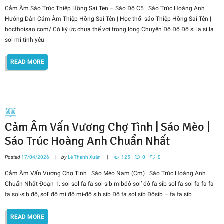
Cảm Âm Sáo Trúc Thiệp Hồng Sai Tên – Sáo Đô C5 | Sáo Trúc Hoàng Anh
Hướng Dẫn Cảm Âm Thiệp Hồng Sai Tên | Học thổi sáo Thiệp Hồng Sai Tên |
hocthoisao.com/ Có ký ức chưa thể vơi trong lòng Chuyện Đô Đô Đô si la si la
sol mi tình yêu
READ MORE
Cảm Âm Vấn Vương Chợ Tình | Sáo Mèo |
Sáo Trúc Hoàng Anh Chuẩn Nhất
Posted
17/04/2026
by
Lê Thanh Xuân
125
0
0
Cảm Âm Vấn Vương Chợ Tình | Sáo Mèo Nam (Cm) | Sáo Trúc Hoàng Anh
Chuẩn Nhất Đoạn 1: sol sol fa fa sol-sib mibđô sol’ đô fa sib sol fa sol fa fa fa
fa sol-sib đô, sol’ đô mi đô mi-đô sib sib Đô fa sol sib Đôsib – fa fa sib
READ MORE