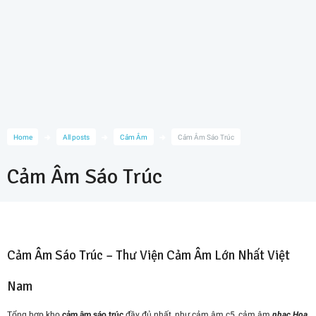
Home
All posts
Cảm Âm
Cảm Âm Sáo Trúc
Cảm Âm Sáo Trúc
Cảm Âm Sáo Trúc – Thư Viện Cảm Âm Lớn Nhất Việt
Nam
Tổng hợp kho
cảm âm sáo trúc
đầy đủ nhất, như cảm âm c5, cảm âm
nhạc Hoa
,