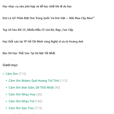
Học nhạc cụ nào phù hợp và dễ học nhất khi đi du học
Dizi Là Gì? Phân Biệt Dizi Trung Quốc Và Dizi Việt — Nên Mua Cây Nào?"
Top 10 Sáo Đô C5, Nhiều Mẫu C5 Giá Rẻ, Đẹp, Cao Cấp
Học thổi sáo tại TP Hồ Chí Minh cùng Nghệ sĩ ưu tú Hoàng Anh
Địa Chỉ Học Thổi Sáo Tại Hà Nội Tốt Nhất
Danh mục
Cảm Âm
(713)
Cảm Âm Bolero, Quê Hương Trữ Tình
(112)
Cảm Âm Đơn Giản, Dễ Thổi Nhất
(45)
Cảm Âm Nhạc Hoa
(36)
Cảm Âm Nhạc Trẻ
(160)
Cảm Âm Sáo Trúc
(713)