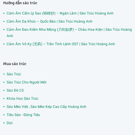
Hướng dẫn sáo trúc
Cảm Âm Cẩm Lý Sao (锦鲤抄) – Ngân Lâm | Sáo Trúc Hoàng Anh
Cảm Âm Dạ Khúc – Quốc Bảo | Sáo Trúc Hoàng Anh
Cảm Âm Đao Kiếm Như Mộng (刀剑如梦) – Châu Hoa Kiện | Sáo Trúc Hoàng
Anh
Cảm Âm Vô Kỵ (无羁) – Trần Tình Lệnh OST | Sáo Trúc Hoàng Anh
Mua sáo trúc
Sáo Trúc
Sáo Trúc Cho Người Mới
Sáo Đô C5
Khóa Học Sáo Trúc
Sáo Mèo Việt , Sáo Mèo Kép Cao Cấp Hoàng Anh
Tiêu Sáo - Động Tiêu
Dizi