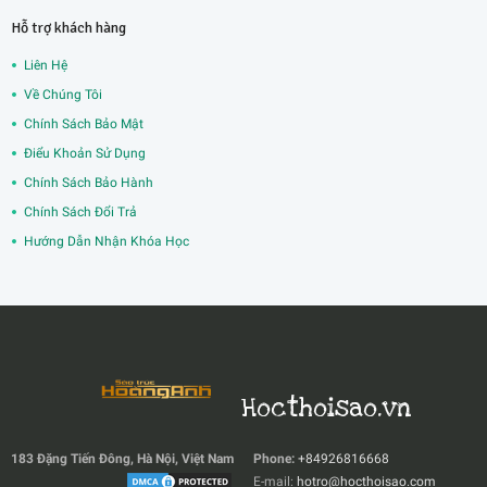
Hỗ trợ khách hàng
Liên Hệ
Về Chúng Tôi
Chính Sách Bảo Mật
Điểu Khoản Sử Dụng
Chính Sách Bảo Hành
Chính Sách Đổi Trả
Hướng Dẫn Nhận Khóa Học
Hocthoisao.vn
183 Đặng Tiến Đông, Hà Nội, Việt Nam
Phone:
+84926816668
E-mail:
hotro@hocthoisao.com