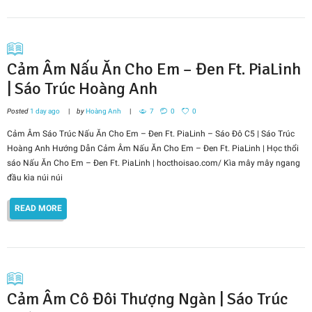
Cảm Âm Nấu Ăn Cho Em – Đen Ft. PiaLinh
| Sáo Trúc Hoàng Anh
Posted
1 day ago
by
Hoàng Anh
7
0
0
Cảm Âm Sáo Trúc Nấu Ăn Cho Em – Đen Ft. PiaLinh – Sáo Đô C5 | Sáo Trúc
Hoàng Anh Hướng Dẫn Cảm Âm Nấu Ăn Cho Em – Đen Ft. PiaLinh | Học thổi
sáo Nấu Ăn Cho Em – Đen Ft. PiaLinh | hocthoisao.com/ Kìa mây mây ngang
đầu kìa núi núi
READ MORE
Cảm Âm Cô Đôi Thượng Ngàn | Sáo Trúc