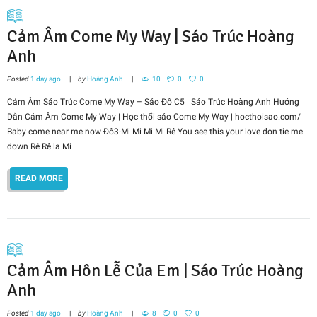
Cảm Âm Come My Way | Sáo Trúc Hoàng
Anh
Posted
1 day ago
by
Hoàng Anh
10
0
0
Cảm Âm Sáo Trúc Come My Way – Sáo Đô C5 | Sáo Trúc Hoàng Anh Hướng
Dẫn Cảm Âm Come My Way | Học thổi sáo Come My Way | hocthoisao.com/
Baby come near me now Đô3-Mi Mi Mi Mi Rê You see this your love don tie me
down Rê Rê la Mi
READ MORE
Cảm Âm Hôn Lễ Của Em | Sáo Trúc Hoàng
Anh
Posted
1 day ago
by
Hoàng Anh
8
0
0