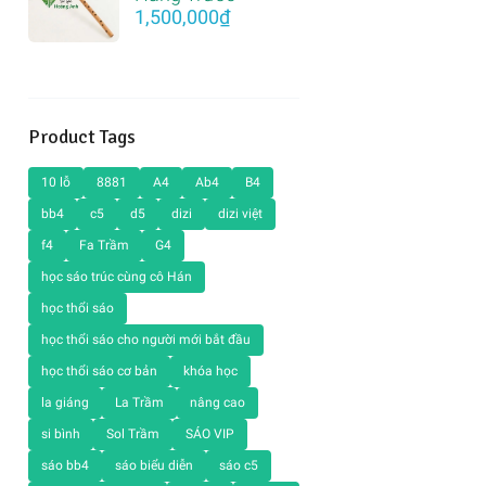
1,500,000
₫
Product Tags
10 lỗ
8881
A4
Ab4
B4
bb4
c5
d5
dizi
dizi việt
f4
Fa Trầm
G4
học sáo trúc cùng cô Hán
học thổi sáo
học thổi sáo cho người mới bắt đầu
học thổi sáo cơ bản
khóa học
la giáng
La Trầm
nâng cao
si bình
Sol Trầm
SÁO VIP
sáo bb4
sáo biểu diễn
sáo c5