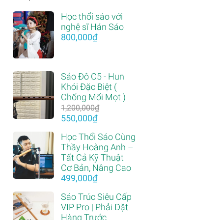
Học thổi sáo với
nghệ sĩ Hán Sáo
800,000
₫
Sáo Đô C5 - Hun
Khói Đặc Biệt (
Chống Mối Mọt )
1,200,000
₫
Giá
Giá
550,000
₫
gốc
hiện
Học Thổi Sáo Cùng
là:
tại
Thầy Hoàng Anh –
1,200,000₫.
là:
Tất Cả Kỹ Thuật
550,000₫.
Cơ Bản, Nâng Cao
499,000
₫
Sáo Trúc Siêu Cấp
VIP Pro | Phải Đặt
Hàng Trước