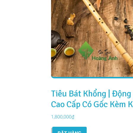
Tiêu Bát Khổng | Động
Cao Cấp Có Gốc Kèm 
Nối
1,800,000
₫