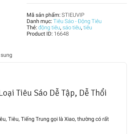
Nam
|
Loại
Mã sản phẩm:
STIEUVIP
Tiêu
Danh mục:
Tiêu Sáo - Động Tiêu
Sáo
Thẻ:
Dễ
động tiêu
,
sáo tiêu
,
tiêu
Thổi
Product ID:
16648
Nhất
số
lượng
 sung
Loại Tiêu Sáo Dễ Tập, Dễ Thổi
u, Tiêu, Tiếng Trung gọi là Xiao, thường có rất