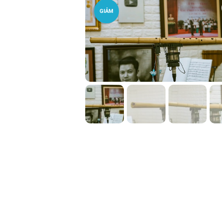
GIẢM
GIÁ!