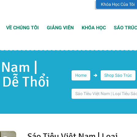
Khóa Học Của Tôi
VỀ CHÚNG TÔI
GIẢNG VIÊN
KHÓA HỌC
SÁO TRÚ
 Nam |
 Dễ Thổi
Home
Shop Sáo Trúc
Sáo Tiêu Việt Nam | Loại Tiêu Sá
Sáo Tiêu Việt Nam | Loại