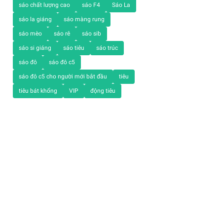
sáo chất lượng cao
sáo F4
Sáo La
sáo la giáng
sáo màng rung
sáo mèo
sáo rê
sáo sib
sáo si giáng
sáo tiêu
sáo trúc
sáo đô
sáo đô c5
sáo đô c5 cho người mới bắt đầu
tiêu
tiêu bát khổng
VIP
động tiêu