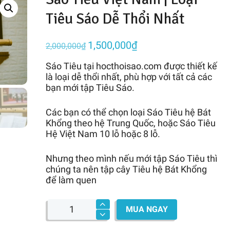
Tiêu Sáo Dễ Thổi Nhất
1,500,000
₫
Giá
Giá
2,000,000
₫
gốc
hiện
Sáo Tiêu tại hocthoisao.com được thiết kế
là:
tại
là loại dễ thổi nhất, phù hợp với tất cả các
2,000,000₫.
là:
bạn mới tập Tiêu Sáo.
1,500,000₫.
Các bạn có thể chọn loại Sáo Tiêu hệ Bát
Khổng theo hệ Trung Quốc, hoặc Sáo Tiêu
Hệ Việt Nam 10 lỗ hoặc 8 lỗ.
Nhưng theo mình nếu mới tập Sáo Tiêu thì
chúng ta nên tập cây Tiêu hệ Bát Khổng
để làm quen
Sáo
MUA NGAY
Tiêu
Việt