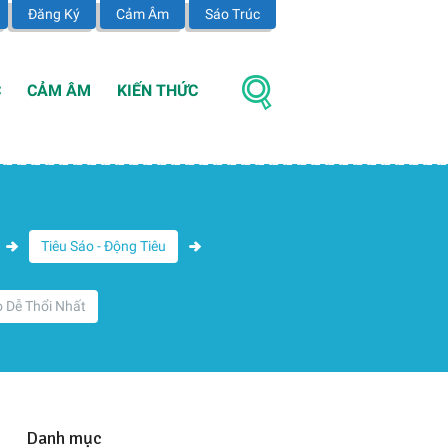
Đăng Ký
Cảm Âm
Sáo Trúc
C
CẢM ÂM
KIẾN THỨC
Tiêu Sáo - Động Tiêu
o Dễ Thổi Nhất
Danh mục