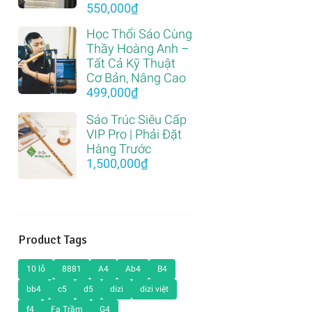
Giá
Giá
550,000
₫
gốc
hiện
Học Thổi Sáo Cùng
là:
tại
Thầy Hoàng Anh –
1,200,000₫.
là:
Tất Cả Kỹ Thuật
550,000₫.
Cơ Bản, Nâng Cao
499,000
₫
Sáo Trúc Siêu Cấp
VIP Pro | Phải Đặt
Hàng Trước
1,500,000
₫
Product Tags
10 lỗ
8881
A4
Ab4
B4
bb4
c5
d5
dizi
dizi việt
f4
Fa Trầm
G4