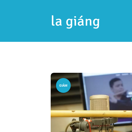
la giáng
GIẢM
GIÁ!