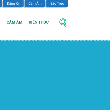
Đăng Ký
Cảm Âm
Sáo Trúc
C
CẢM ÂM
KIẾN THỨC