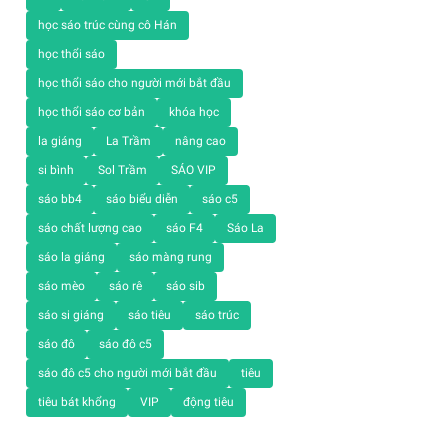
học sáo trúc cùng cô Hán
học thổi sáo
học thổi sáo cho người mới bắt đầu
học thổi sáo cơ bản
khóa học
la giáng
La Trầm
nâng cao
si bình
Sol Trầm
SÁO VIP
sáo bb4
sáo biểu diễn
sáo c5
sáo chất lượng cao
sáo F4
Sáo La
sáo la giáng
sáo màng rung
sáo mèo
sáo rê
sáo sib
sáo si giáng
sáo tiêu
sáo trúc
sáo đô
sáo đô c5
sáo đô c5 cho người mới bắt đầu
tiêu
tiêu bát khổng
VIP
động tiêu