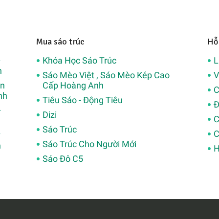
Mua sáo trúc
Hỗ
–
Khóa Học Sáo Trúc
L
h
Sáo Mèo Việt , Sáo Mèo Kép Cao
V
ân
Cấp Hoàng Anh
C
nh
Tiêu Sáo - Động Tiêu
Đ
–
Dizi
C
Sáo Trúc
C
Sáo Trúc Cho Người Mới
h
H
Sáo Đô C5