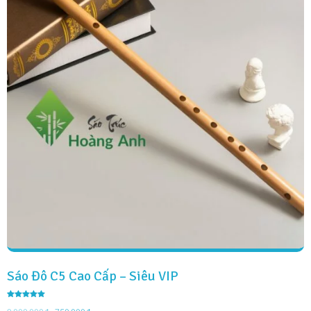
Sáo Đô C5 Cao Cấp – Siêu VIP
Được xếp
hạng