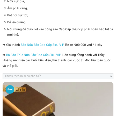
Nứa cực già,
Âm phải vang,
Bắt hơi cực tốt,
Dễ lên quãng,
Nói chung để được lọt vào dòng sáo Cao Cấp Siêu VIp phải hoàn hảo tât cả
mọi thứ.
➡️ Giá thành
Sáo Nứa Bắc Cao Cấp Siêu VIP
lên tới 900.000 vnd / 1 cây
➡️
Bộ Sáo Trúc Nứa Bắc Cao Cấp Siêu VIP
luôn cùng đồng hành với Thầy
Hoàng Anh trên các buổi biểu diễn, thu thanh. các cuộc thi độc tấu toàn quốc
và thế giới.
GIẢM
GIÁ!