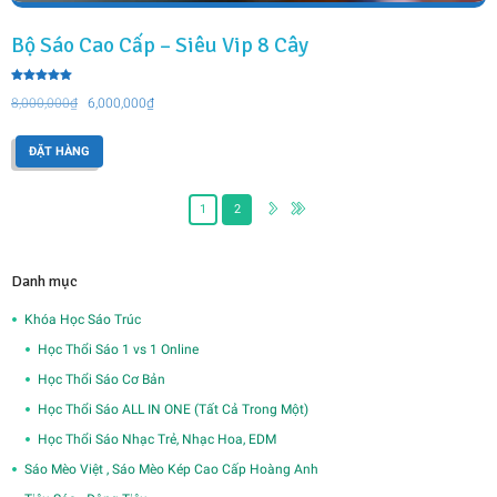
Bộ Sáo Cao Cấp – Siêu Vip 8 Cây
Được xếp
Giá
Giá
hạng
8,000,000
₫
6,000,000
₫
5.00
5 sao
gốc
hiện
là:
tại
ĐẶT HÀNG
8,000,000₫.
là:
6,000,000₫.
1
2
Danh mục
Khóa Học Sáo Trúc
Học Thổi Sáo 1 vs 1 Online
Học Thổi Sáo Cơ Bản
Học Thổi Sáo ALL IN ONE (Tất Cả Trong Một)
Học Thổi Sáo Nhạc Trẻ, Nhạc Hoa, EDM
Sáo Mèo Việt , Sáo Mèo Kép Cao Cấp Hoàng Anh