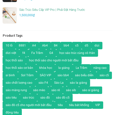
Sáo Trúc Siêu Cấp VIP Pro | Phải Đặt Hàng Trước
1,500,000
₫
Product Tags
10 lỗ
8881
A4
Ab4
B4
bb4
c5
d5
dizi
dizi việt
f4
Fa Trầm
G4
học sáo trúc cùng cô Hán
học thổi sáo
học thổi sáo cho người mới bắt đầu
học thổi sáo cơ bản
khóa học
la giáng
La Trầm
nâng cao
si bình
Sol Trầm
SÁO VIP
sáo bb4
sáo biểu diễn
sáo c5
sáo chất lượng cao
sáo F4
Sáo La
sáo la giáng
sáo màng rung
sáo mèo
sáo rê
sáo sib
sáo si giáng
sáo tiêu
sáo trúc
sáo đô
sáo đô c5
sáo đô c5 cho người mới bắt đầu
tiêu
tiêu bát khổng
VIP
động tiêu