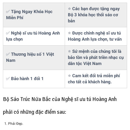
⭐
Các bạn được tặng ngay
✅
Tặng Ngay Khóa Học
Bộ 3 khóa học thổi sáo cơ
Miễn Phí
bản
✅
Nghệ sĩ ưu tú Hoàng Anh
⭐
Được chính nghệ sĩ ưu tú
lựa chọn
Hoàng Anh lựa chọn, tư vấn
⭐
Sứ mệnh của chúng tôi là
✅
Thương hiệu số 1 Việt
bảo tồn và phát triền nhạc cụ
Nam
dân tộc Việt Nam
⭐
Cam kết đổi trả miễn phí
✅
Bảo hành 1 đổi 1
cho tất cả khách hàng.
Bộ Sáo Trúc Nứa Bắc của Nghệ sĩ ưu tú Hoàng Anh
phải có những đặc điểm sau:
Phải Đẹp.