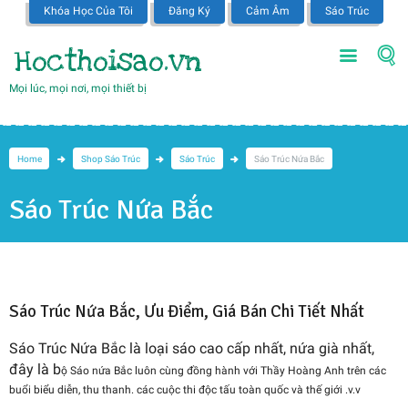
Khóa Học Của Tôi
Đăng Ký
Cảm Âm
Sáo Trúc
Hocthoisao.vn
Mọi lúc, mọi nơi, mọi thiết bị
Home
Shop Sáo Trúc
Sáo Trúc
Sáo Trúc Nứa Bắc
Sáo Trúc Nứa Bắc
Sáo Trúc Nứa Bắc, Ưu Điểm, Giá Bán Chi Tiết Nhất
Sáo Trúc Nứa Bắc là loại sáo cao cấp nhất, nứa già nhất,
đây là b
ộ Sáo nứa Bắc luôn cùng đồng hành với Thầy Hoàng Anh trên các
buổi biểu diễn, thu thanh. các cuộc thi độc tấu toàn quốc và thế giới .v.v