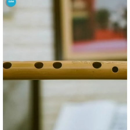
GIẢM
GIÁ!