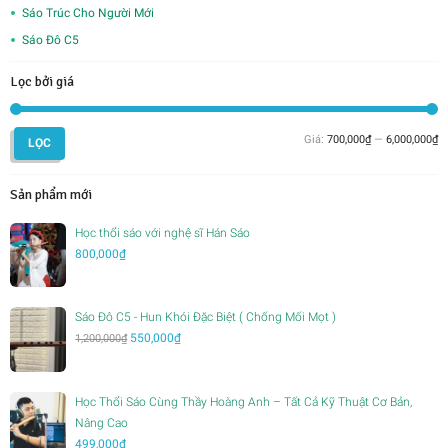
Sáo Trúc Cho Người Mới
Sáo Đô C5
Lọc bởi giá
G
G
Giá:
700,000₫
—
6,000,000₫
LỌC
th
c
nh
nh
Sản phẩm mới
Học thổi sáo với nghệ sĩ Hán Sáo
800,000
₫
Sáo Đô C5 - Hun Khói Đặc Biệt ( Chống Mối Mọt )
Giá
Giá
550,000
₫
1,200,000
₫
gốc
hiện
là:
tại
1,200,000₫.
là:
Học Thổi Sáo Cùng Thầy Hoàng Anh – Tất Cả Kỹ Thuật Cơ Bản,
550,000₫.
Nâng Cao
499,000
₫