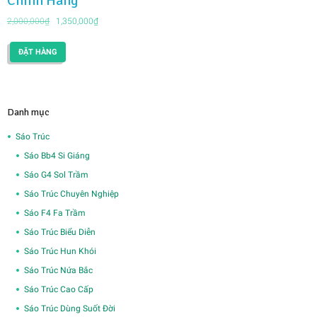
Chính Hãng
Giá
Giá
2,000,000
₫
1,350,000
₫
gốc
hiện
là:
tại
ĐẶT HÀNG
2,000,000₫.
là:
1,350,000₫.
Danh mục
Sáo Trúc
Sáo Bb4 Si Giáng
Sáo G4 Sol Trầm
Sáo Trúc Chuyên Nghiệp
Sáo F4 Fa Trầm
Sáo Trúc Biểu Diễn
Sáo Trúc Hun Khói
Sáo Trúc Nứa Bắc
Sáo Trúc Cao Cấp
Sáo Trúc Dùng Suốt Đời