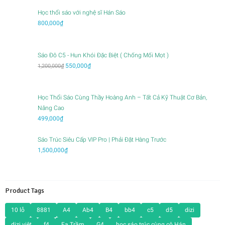
Học thổi sáo với nghệ sĩ Hán Sáo
800,000
₫
Sáo Đô C5 - Hun Khói Đặc Biệt ( Chống Mối Mọt )
Giá
Giá
550,000
₫
1,200,000
₫
gốc
hiện
là:
tại
1,200,000₫.
là:
Học Thổi Sáo Cùng Thầy Hoàng Anh – Tất Cả Kỹ Thuật Cơ Bản,
550,000₫.
Nâng Cao
499,000
₫
Sáo Trúc Siêu Cấp VIP Pro | Phải Đặt Hàng Trước
1,500,000
₫
Product Tags
10 lỗ
8881
A4
Ab4
B4
bb4
c5
d5
dizi
dizi việt
f4
Fa Trầm
G4
học sáo trúc cùng cô Hán