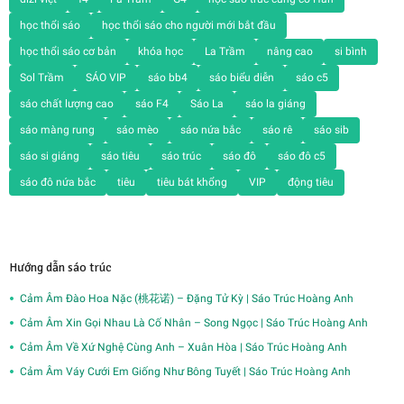
học thổi sáo
học thổi sáo cho người mới bắt đầu
học thổi sáo cơ bản
khóa học
La Trầm
nâng cao
si bình
Sol Trầm
SÁO VIP
sáo bb4
sáo biểu diễn
sáo c5
sáo chất lượng cao
sáo F4
Sáo La
sáo la giáng
sáo màng rung
sáo mèo
sáo nứa bắc
sáo rê
sáo sib
sáo si giáng
sáo tiêu
sáo trúc
sáo đô
sáo đô c5
sáo đô nứa bắc
tiêu
tiêu bát khổng
VIP
động tiêu
Hướng dẫn sáo trúc
Cảm Âm Đào Hoa Nặc (桃花诺) – Đặng Tử Kỳ | Sáo Trúc Hoàng Anh
Cảm Âm Xin Gọi Nhau Là Cố Nhân – Song Ngọc | Sáo Trúc Hoàng Anh
Cảm Âm Về Xứ Nghệ Cùng Anh – Xuân Hòa | Sáo Trúc Hoàng Anh
Cảm Âm Váy Cưới Em Giống Như Bông Tuyết | Sáo Trúc Hoàng Anh