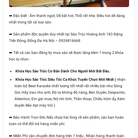
➡️ Đặc biệt : Âm thanh ngọt, Dễ bắt hơi, Thổi rất nhẹ. Điều hơi dễ dàng
nhất trong tất cả loại sáo.
➡️ Sản phẩm độc quyền duy nhất tại Sáo Trúc Hoàng Anh 183 Đặng
Tiến Đông, Đống Đa Hà Nội – 0926816668
➡️
Tất cả các bạn đăng ký mua sáo sẽ được tặng kèm 1 trong 2 khóa
học tự chọn :
Khóa Học Sáo Trúc Cơ Bản Dành Cho Người Mới Bắt Đầu.
Khóa Học Sáo Trúc Siêu Tốc Ca Khúc Tuyển Chọn Mới Nhất (
nhận
toàn bộ Beat Karaoke chất lượng tốt nhất rất nhiều bài như Sóng
Gió, Hãy trao cho anh, Độ ta không độ nàng, Bán Duyên, Despacito,
Attention, Em gái mưa, Nữ nhi tình, Thần thoại, Chiều hôm ấy, Kém
duyên Bèo dạt mây trôi )
➡️ Bảo Hành Trọn Đời, Nếu chưa hài lòng về sản phẩm, các bạn hoàn
toàn có thể đổi trả hàng miễn phí.
➡️
Miễn Phí vận chuyển đơn hàng trên 1 triệu , Nhận hàng thanh toán