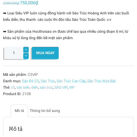
Giá
750,000
₫
Giá
2,000,000
₫
gốc
hiện
➡️ Loại Siêu VIP luôn cùng đồng hành với Sáo Trúc Hoàng Anh trên các buổi
là:
tại
biểu diễn, thu thanh. các cuộc thi độc tấu Sáo Trúc Toàn Quốc .v.v
2,000,000₫.
là:
750,000₫.
➡️ Sản phẩm của Hocthoisao.vn được chế tạo qua nhiều công đoạn tỉ mỉ, từ
khâu xử lý lòng ống đến bề mặt sản phẩm.
Sáo
Đô
MUA NGAY
C5
Cao
Cấp
-
Siêu
VIP
Mã sản phẩm:
C5VIP
số
Danh mục:
Sáo Đô C5
,
Sáo Trúc
,
Sáo Trúc Cao Cấp
,
Sáo Trúc Nứa Bắc
lượng
Thẻ:
c5
,
sáo biểu diễn
,
sáo trúc
,
SÁO VIP
,
VIP
Product ID:
2108
Mô tả
Thông tin bổ sung
Mô tả