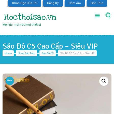
Khóa Học Của Tôi
Đăng Ký
Cảm Âm
Sáo Trúc
Hocthoisao.vn
Mọi lúc, mọi nơi, mọi thiết bị
Sáo Đô C5 Cao Cấp – Siêu VIP
Home
Shop Sáo Trúc
Sáo Đô C5
Sáo Đô C5 Cao Cấp – Siêu VIP
GIẢM
GIÁ!