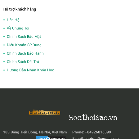
Hỗ trợ khách hàng
Liên Hệ
Về Chúng Tôi
Chính Sách Bảo Mật
Điểu Khoản Sử Dụng
Chính Sách Bảo Hành
Chính Sách Đổi Trả
Hướng Dẫn Nhận Khóa Học
Hocthoisao.vn
183 Đặng Tiến Đông, Hà Nội, Việt Nam
Phone:
+84926816899
E-mail:
saotruc@gmail.com