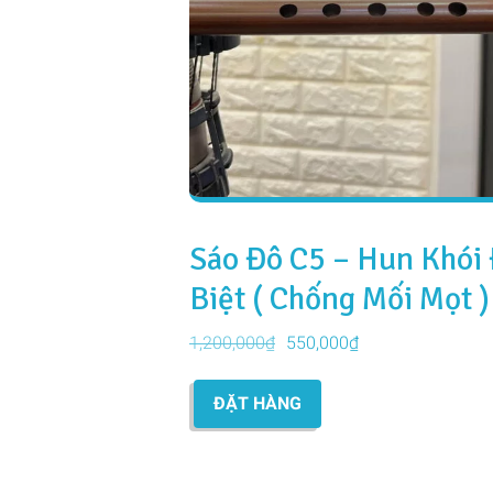
Sáo Đô C5 – Hun Khói
Biệt ( Chống Mối Mọt )
Giá
Giá
1,200,000
₫
550,000
₫
gốc
hiện
là:
tại
ĐẶT HÀNG
1,200,000₫.
là:
550,000₫.