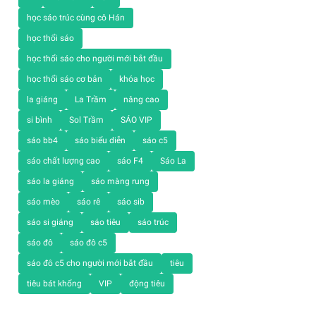
học sáo trúc cùng cô Hán
học thổi sáo
học thổi sáo cho người mới bắt đầu
học thổi sáo cơ bản
khóa học
la giáng
La Trầm
nâng cao
si bình
Sol Trầm
SÁO VIP
sáo bb4
sáo biểu diễn
sáo c5
sáo chất lượng cao
sáo F4
Sáo La
sáo la giáng
sáo màng rung
sáo mèo
sáo rê
sáo sib
sáo si giáng
sáo tiêu
sáo trúc
sáo đô
sáo đô c5
sáo đô c5 cho người mới bắt đầu
tiêu
tiêu bát khổng
VIP
động tiêu