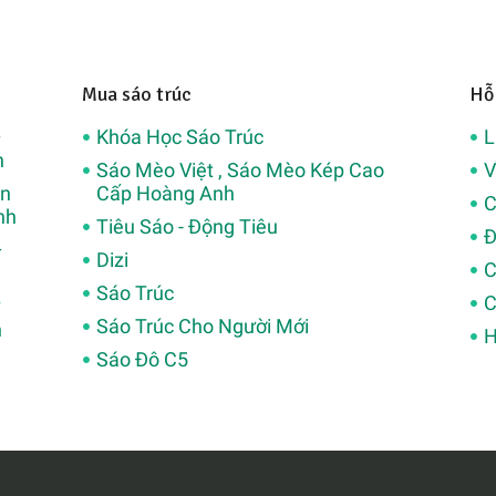
Mua sáo trúc
Hỗ
–
Khóa Học Sáo Trúc
L
h
Sáo Mèo Việt , Sáo Mèo Kép Cao
V
ân
Cấp Hoàng Anh
C
nh
Tiêu Sáo - Động Tiêu
Đ
–
Dizi
C
Sáo Trúc
C
Sáo Trúc Cho Người Mới
h
H
Sáo Đô C5