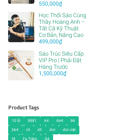
Giá
Giá
550,000
₫
gốc
hiện
Học Thổi Sáo Cùng
là:
tại
Thầy Hoàng Anh –
1,200,000₫.
là:
Tất Cả Kỹ Thuật
550,000₫.
Cơ Bản, Nâng Cao
499,000
₫
Sáo Trúc Siêu Cấp
VIP Pro | Phải Đặt
Hàng Trước
1,500,000
₫
Product Tags
10 lỗ
8881
A4
Ab4
B4
bb4
c5
d5
dizi
dizi việt
f4
Fa Trầm
G4