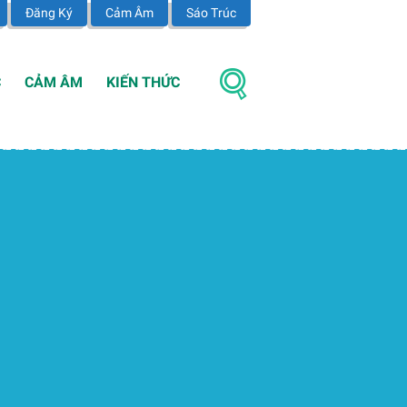
Đăng Ký
Cảm Âm
Sáo Trúc
C
CẢM ÂM
KIẾN THỨC