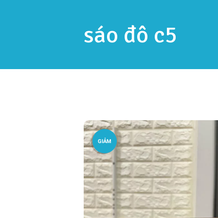
sáo đô c5
GIẢM
GIÁ!