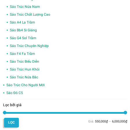
Sáo Trúc Nứa Nam
Sáo Trúc Chất Lượng Cao
Sáo A4 La Trầm
Sáo Bb4 Si Giáng
Sáo G4 Sol Trầm
Sáo Trúc Chuyên Nghiệp
Sáo F4 Fa Trầm
Sáo Trúc Biểu Diễn
Sáo Trúc Hun Khói
Sáo Trúc Nứa Bắc
Sáo Trúc Cho Người Mới
Sáo Đô C5
Lọc bởi giá
G
G
Giá:
550,000₫
—
6,000,000₫
LỌC
th
c