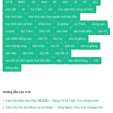
10 lỗ
8881
A4
Ab4
B4
bb4
c5
d5
dizi
dizi việt
f4
Fa Trầm
G4
học sáo trúc cùng cô Hán
học thổi sáo
học thổi sáo cho người mới bắt đầu
học thổi sáo cơ bản
khóa học
la giáng
La Trầm
nâng cao
si bình
Sol Trầm
SÁO VIP
sáo bb4
sáo biểu diễn
sáo c5
sáo chất lượng cao
sáo F4
Sáo La
sáo la giáng
sáo màng rung
sáo mèo
sáo rê
sáo sib
sáo si giáng
sáo tiêu
sáo trúc
sáo đô
sáo đô c5
sáo đô c5 cho người mới bắt đầu
tiêu
tiêu bát khổng
VIP
động tiêu
Hướng dẫn sáo trúc
Cảm Âm Đào Hoa Nặc (桃花诺) – Đặng Tử Kỳ | Sáo Trúc Hoàng Anh
Cảm Âm Xin Gọi Nhau Là Cố Nhân – Song Ngọc | Sáo Trúc Hoàng Anh