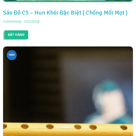
Sáo Đô C5 – Hun Khói Đặc Biệt ( Chống Mối Mọt )
Giá
Giá
1,200,000
₫
550,000
₫
gốc
hiện
là:
tại
ĐẶT HÀNG
1,200,000₫.
là:
550,000₫.
GIẢM
GIÁ!