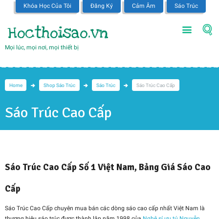
Khóa Học Của Tôi
Đăng Ký
Cảm Âm
Sáo Trúc
Hocthoisao.vn
Mọi lúc, mọi nơi, mọi thiết bị
Home
Shop Sáo Trúc
Sáo Trúc
Sáo Trúc Cao Cấp
Sáo Trúc Cao Cấp
Sáo Trúc Cao Cấp Số 1 Việt Nam, Bảng Giá Sáo Cao
Cấp
Sáo Trúc Cao Cấp chuyên mua bán các dòng sáo cao cấp nhất Việt Nam là
thương hiệu sáo trúc được thành lập năm 1998 của
Nghệ sí ưu tú Nguyễn