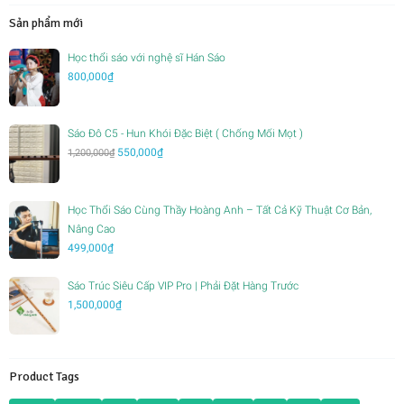
nh
nh
Sản phẩm mới
Học thổi sáo với nghệ sĩ Hán Sáo
800,000
₫
Sáo Đô C5 - Hun Khói Đặc Biệt ( Chống Mối Mọt )
Giá
Giá
550,000
₫
1,200,000
₫
gốc
hiện
là:
tại
1,200,000₫.
là:
Học Thổi Sáo Cùng Thầy Hoàng Anh – Tất Cả Kỹ Thuật Cơ Bản,
550,000₫.
Nâng Cao
499,000
₫
Sáo Trúc Siêu Cấp VIP Pro | Phải Đặt Hàng Trước
1,500,000
₫
Product Tags