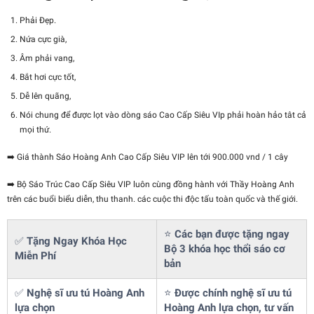
Phải Đẹp.
Nứa cực già,
Âm phải vang,
Bắt hơi cực tốt,
Dễ lên quãng,
Nói chung để được lọt vào dòng sáo Cao Cấp Siêu VIp phải hoàn hảo tât cả
mọi thứ.
➡️ Giá thành Sáo Hoàng Anh Cao Cấp Siêu VIP lên tới 900.000 vnd / 1 cây
➡️ Bộ Sáo Trúc Cao Cấp Siêu VIP luôn cùng đồng hành với Thầy Hoàng Anh
trên các buổi biểu diễn, thu thanh. các cuộc thi độc tấu toàn quốc và thế giới.
⭐
Các bạn được tặng ngay
✅
Tặng Ngay Khóa Học
Bộ 3 khóa học thổi sáo cơ
Miễn Phí
bản
✅
Nghệ sĩ ưu tú Hoàng Anh
⭐
Được chính nghệ sĩ ưu tú
lựa chọn
Hoàng Anh lựa chọn, tư vấn