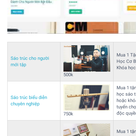
Mua 1 Tặ
Sáo trúc cho người
Học Cơ Bả
mới tập
Khóa học
500k
Mua 1 tặ
học sáo t
Sáo trúc biểu diễn
hoặc khó
chuyên nghiệp
tuyển ch
độc quyề
750k
Mua 1 tặ