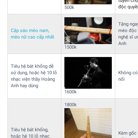
tuyển ch
độc quyề
500k
Tặng nga
Cặp sáo mèo nam,
mèo độc 
mèo nữ cao cấp nhất
nghệ sĩ ư
Anh
1500k
Tiêu hệ bát khổng dễ
sử dụng, hoặc hệ 10 lỗ
Không có
nhạc viện thầy Hoàng
nối
Anh hay dùng
1600k
1800k
Tiêu hệ bát khổng,
Kèm gốc 
hoặc hệ 10 lỗ nhạc