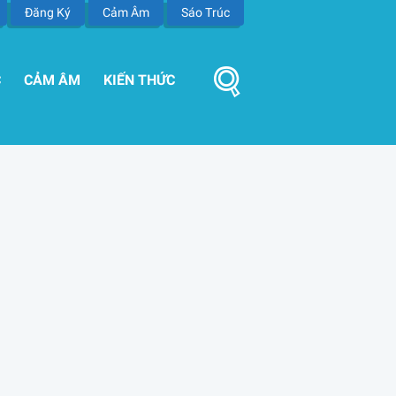
Đăng Ký
Cảm Âm
Sáo Trúc
C
CẢM ÂM
KIẾN THỨC