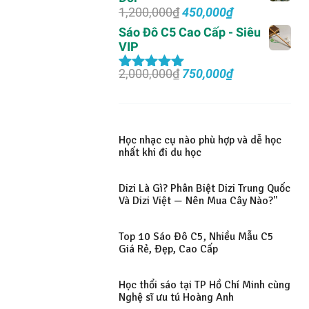
Giá
Giá
1,200,000
₫
450,000
₫
gốc
hiện
Sáo Đô C5 Cao Cấp - Siêu
là:
tại
VIP
1,200,000₫.
là:
450,000₫.
Giá
Giá
2,000,000
₫
750,000
₫
Được xếp
gốc
hiện
hạng
5.00
5
là:
tại
sao
2,000,000₫.
là:
750,000₫.
Học nhạc cụ nào phù hợp và dễ học
nhất khi đi du học
Dizi Là Gì? Phân Biệt Dizi Trung Quốc
Và Dizi Việt — Nên Mua Cây Nào?"
Top 10 Sáo Đô C5, Nhiều Mẫu C5
Giá Rẻ, Đẹp, Cao Cấp
Học thổi sáo tại TP Hồ Chí Minh cùng
Nghệ sĩ ưu tú Hoàng Anh