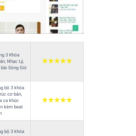
ng 3 Khóa
n, Nhạc Lý,
 bài Sóng Gió
ng bộ 3 khóa
rúc cơ bản,
a ca khúc
ọn kèm beat
n
ng bộ 3 khóa