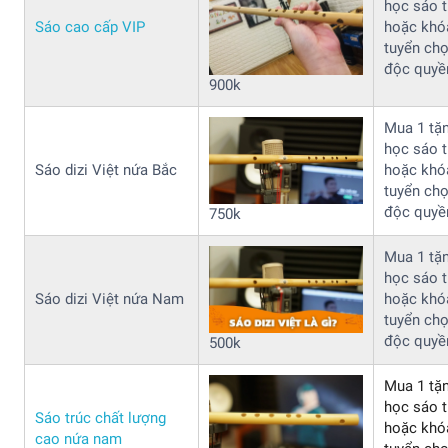
học sáo t
Sáo cao cấp VIP
hoặc khó
tuyển ch
độc quyề
900k
Mua 1 tặ
học sáo t
Sáo dizi Việt nứa Bắc
hoặc khó
tuyển ch
độc quyề
750k
Mua 1 tặ
học sáo t
Sáo dizi Việt nứa Nam
hoặc khó
tuyển ch
độc quyề
500k
Mua 1 tặ
học sáo t
Sáo trúc chất lượng
hoặc khó
cao nứa nam