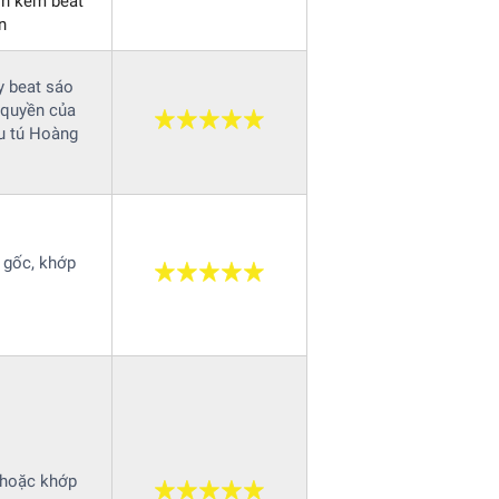
ọn kèm beat
n
y beat sáo
quyền của
u tú Hoàng
 gốc, khớp
hoặc khớp