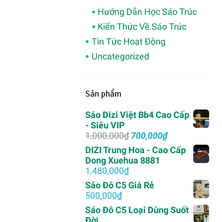
Hướng Dẫn Học Sáo Trúc
Kiến Thức Về Sáo Trúc
Tin Tức Hoạt Động
Uncategorized
Sản phẩm
Sáo Dizi Việt Bb4 Cao Cấp
- Siêu VIP
Giá
Giá
1,000,000
₫
700,000
₫
gốc
hiện
DIZI Trung Hoa - Cao Cấp
là:
tại
Dong Xuehua 8881
1,000,000₫.
là:
1,480,000
₫
700,000₫.
Sáo Đô C5 Giá Rẻ
500,000
₫
Sáo Đô C5 Loại Dùng Suốt
Đời