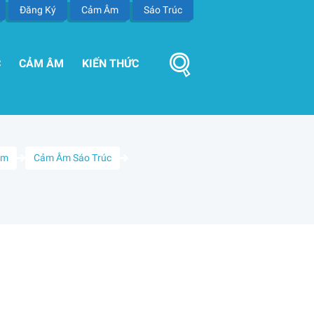
Đăng Ký
Cảm Âm
Sáo Trúc
C
CẢM ÂM
KIẾN THỨC
Âm
Cảm Âm Sáo Trúc