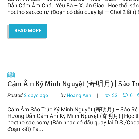
Dẫn Cảm Âm Cháu Yêu Bà – Xuân Giao | Học thổi sáo
hocthoisao.com/ (Đoạn có dấu quay lại — Chơi 2 lần) 
READ MORE
Cảm Âm Ký Minh Nguyệt (寄明月) | Sáo Tr
Posted
2 days ago
by
Hoàng Anh
23
0
Cảm Âm Sáo Trúc Ký Minh Nguyệt (寄明月) – Sáo Rê c
Hướng Dẫn Cảm Âm Ký Minh Nguyệt (寄明月) | Học th
hocthoisao.com/ (Bản nhạc có dấu quay lại D.S./Coda 
đoạn kết) Fa...