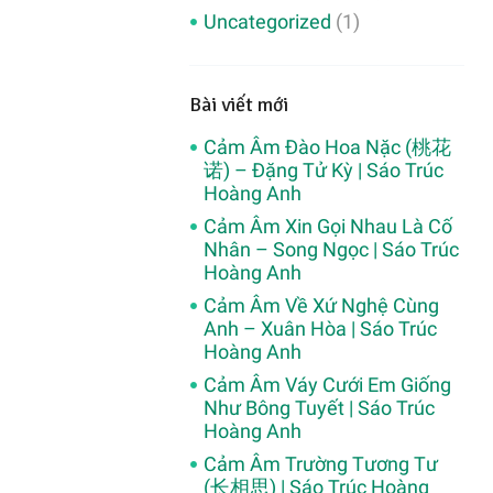
Uncategorized
(1)
Bài viết mới
Cảm Âm Đào Hoa Nặc (桃花
诺) – Đặng Tử Kỳ | Sáo Trúc
Hoàng Anh
Cảm Âm Xin Gọi Nhau Là Cố
Nhân – Song Ngọc | Sáo Trúc
Hoàng Anh
Cảm Âm Về Xứ Nghệ Cùng
Anh – Xuân Hòa | Sáo Trúc
Hoàng Anh
Cảm Âm Váy Cưới Em Giống
Như Bông Tuyết | Sáo Trúc
Hoàng Anh
Cảm Âm Trường Tương Tư
(长相思) | Sáo Trúc Hoàng