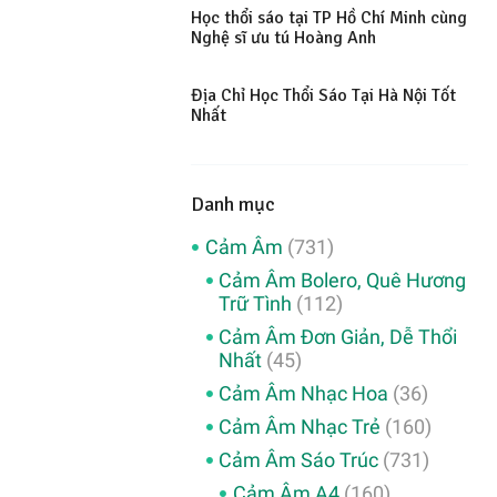
Học thổi sáo tại TP Hồ Chí Minh cùng
Nghệ sĩ ưu tú Hoàng Anh
Địa Chỉ Học Thổi Sáo Tại Hà Nội Tốt
Nhất
Danh mục
Cảm Âm
(731)
Cảm Âm Bolero, Quê Hương
Trữ Tình
(112)
Cảm Âm Đơn Giản, Dễ Thổi
Nhất
(45)
Cảm Âm Nhạc Hoa
(36)
Cảm Âm Nhạc Trẻ
(160)
Cảm Âm Sáo Trúc
(731)
Cảm Âm A4
(160)