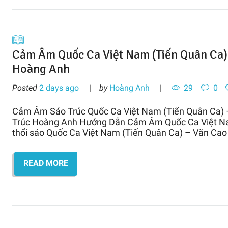
Cảm Âm Quốc Ca Việt Nam (Tiến Quân Ca) 
Hoàng Anh
Posted
2 days ago
by
Hoàng Anh
29
0
Cảm Âm Sáo Trúc Quốc Ca Việt Nam (Tiến Quân Ca) –
Trúc Hoàng Anh Hướng Dẫn Cảm Âm Quốc Ca Việt Na
thổi sáo Quốc Ca Việt Nam (Tiến Quân Ca) – Văn Cao 
READ MORE