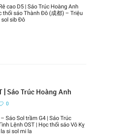
Rê cao D5 | Sáo Trúc Hoàng Anh
 thổi sáo Thành Đô (成都) – Triệu
 sol sib Đô
 | Sáo Trúc Hoàng Anh
0
 Sáo Sol trầm G4 | Sáo Trúc
h Lệnh OST | Học thổi sáo Vô Kỵ
 si sol mi la