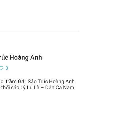
Trúc Hoàng Anh
0
l trầm G4 | Sáo Trúc Hoàng Anh
thổi sáo Lý Lu Là – Dân Ca Nam