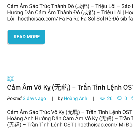
Cảm Âm Sáo Trúc Thành Đô (成都) – Triệu Lôi – Sáo 
Hướng Dẫn Cảm Âm Thành Đô (成都) – Triệu Lôi | Học
Lôi | hocthoisao.com/ Fa Fa Rê Fa Sol Sol Rê Đô sib fa
READ MORE
Cảm Âm Vô Kỵ (无羁) – Trần Tình Lệnh OST
Posted
3 days ago
by
Hoàng Anh
26
0
Cảm Âm Sáo Trúc Vô Kỵ (无羁) – Trần Tình Lệnh OST –
Hoàng Anh Hướng Dẫn Cảm Âm Vô Kỵ (无羁) – Trần Tìn
(无羁) – Trần Tình Lệnh OST | hocthoisao.com/ Mi Đô la