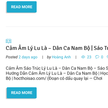
READ MORE
Cảm Âm Lý Lu Là – Dân Ca Nam Bộ | Sáo 
Posted
2 days ago
by
Hoàng Anh
23
0
Cảm Âm Sáo Trúc Lý Lu Là – Dân Ca Nam Bộ – Sáo So
Hướng Dẫn Cảm Âm Lý Lu Là – Dân Ca Nam Bộ | Học 
Bộ | hocthoisao.com/ (Đoạn có dấu quay lại — Chơi
READ MORE