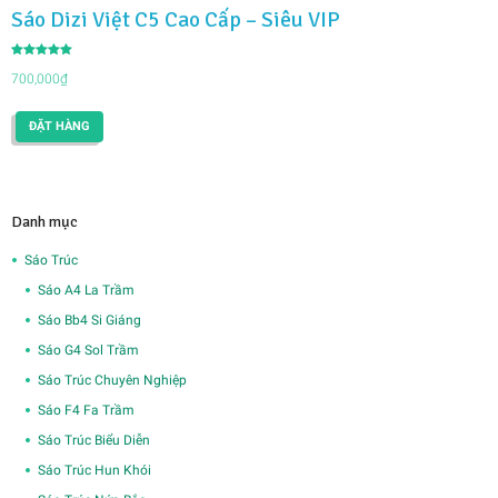
Sáo Dizi Việt C5 Cao Cấp – Siêu VIP
Được xếp
hạng
700,000
₫
5.00
5 sao
ĐẶT HÀNG
Danh mục
Sáo Trúc
Sáo A4 La Trầm
Sáo Bb4 Si Giáng
Sáo G4 Sol Trầm
Sáo Trúc Chuyên Nghiệp
Sáo F4 Fa Trầm
Sáo Trúc Biểu Diễn
Sáo Trúc Hun Khói