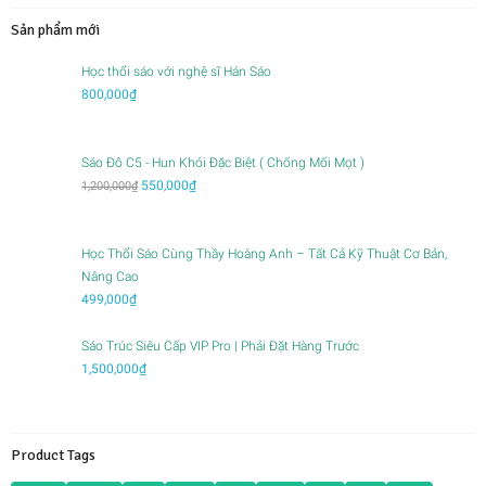
Sản phẩm mới
Học thổi sáo với nghệ sĩ Hán Sáo
800,000
₫
Sáo Đô C5 - Hun Khói Đặc Biệt ( Chống Mối Mọt )
Giá
Giá
550,000
₫
1,200,000
₫
gốc
hiện
là:
tại
1,200,000₫.
là:
Học Thổi Sáo Cùng Thầy Hoàng Anh – Tất Cả Kỹ Thuật Cơ Bản,
550,000₫.
Nâng Cao
499,000
₫
Sáo Trúc Siêu Cấp VIP Pro | Phải Đặt Hàng Trước
1,500,000
₫
Product Tags