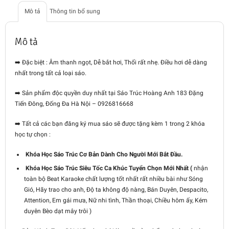
Mô tả
Thông tin bổ sung
Mô tả
➡️ Đặc biệt : Âm thanh ngọt, Dễ bắt hơi, Thổi rất nhẹ. Điều hơi dễ dàng
nhất trong tất cả loại sáo.
➡️ Sản phẩm độc quyền duy nhất tại Sáo Trúc Hoàng Anh 183 Đặng
Tiến Đông, Đống Đa Hà Nội – 0926816668
➡️
Tất cả các bạn đăng ký mua sáo sẽ được tặng kèm 1 trong 2 khóa
học tự chọn :
Khóa Học Sáo Trúc Cơ Bản Dành Cho Người Mới Bắt Đầu.
Khóa Học Sáo Trúc Siêu Tốc Ca Khúc Tuyển Chọn Mới Nhất (
nhận
toàn bộ Beat Karaoke chất lượng tốt nhất rất nhiều bài như Sóng
Gió, Hãy trao cho anh, Độ ta không độ nàng, Bán Duyên, Despacito,
Attention, Em gái mưa, Nữ nhi tình, Thần thoại, Chiều hôm ấy, Kém
duyên Bèo dạt mây trôi )