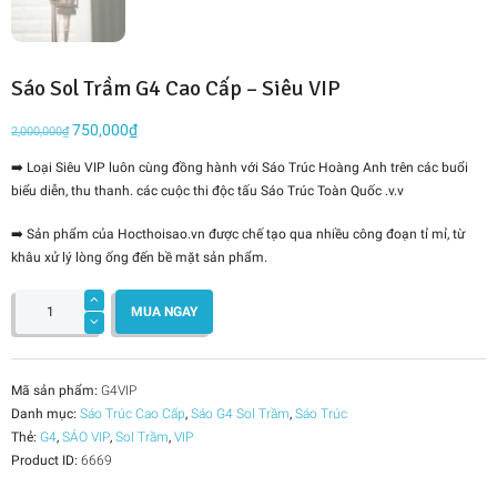
Sáo Sol Trầm G4 Cao Cấp – Siêu VIP
Giá
750,000
₫
Giá
2,000,000
₫
gốc
hiện
➡️ Loại Siêu VIP luôn cùng đồng hành với Sáo Trúc Hoàng Anh trên các buổi
là:
tại
biểu diễn, thu thanh. các cuộc thi độc tấu Sáo Trúc Toàn Quốc .v.v
2,000,000₫.
là:
750,000₫.
➡️ Sản phẩm của Hocthoisao.vn được chế tạo qua nhiều công đoạn tỉ mỉ, từ
khâu xử lý lòng ống đến bề mặt sản phẩm.
Sáo
Sol
MUA NGAY
Trầm
G4
Cao
Cấp
-
Siêu
Mã sản phẩm:
G4VIP
VIP
Danh mục:
Sáo Trúc Cao Cấp
,
Sáo G4 Sol Trầm
,
Sáo Trúc
số
lượng
Thẻ:
G4
,
SÁO VIP
,
Sol Trầm
,
VIP
Product ID:
6669