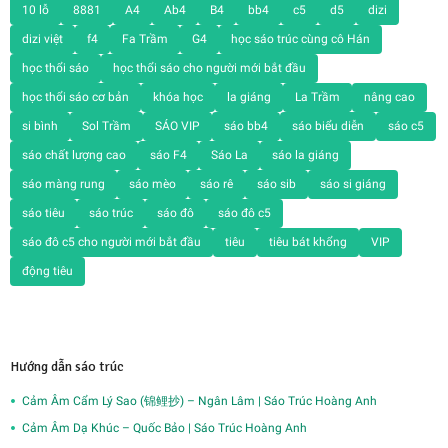
10 lỗ
8881
A4
Ab4
B4
bb4
c5
d5
dizi
dizi việt
f4
Fa Trầm
G4
học sáo trúc cùng cô Hán
học thổi sáo
học thổi sáo cho người mới bắt đầu
học thổi sáo cơ bản
khóa học
la giáng
La Trầm
nâng cao
si bình
Sol Trầm
SÁO VIP
sáo bb4
sáo biểu diễn
sáo c5
sáo chất lượng cao
sáo F4
Sáo La
sáo la giáng
sáo màng rung
sáo mèo
sáo rê
sáo sib
sáo si giáng
sáo tiêu
sáo trúc
sáo đô
sáo đô c5
sáo đô c5 cho người mới bắt đầu
tiêu
tiêu bát khổng
VIP
động tiêu
Hướng dẫn sáo trúc
Cảm Âm Cẩm Lý Sao (锦鲤抄) – Ngân Lâm | Sáo Trúc Hoàng Anh
Cảm Âm Dạ Khúc – Quốc Bảo | Sáo Trúc Hoàng Anh