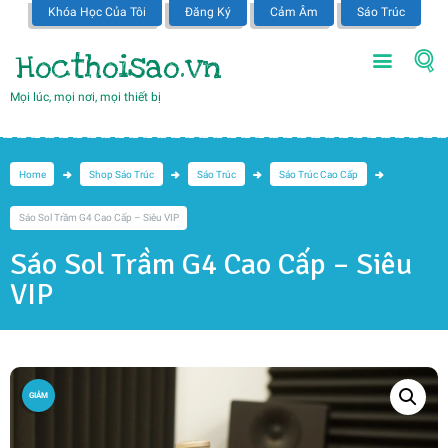
Khóa Học Của Tôi
Đăng Ký
Cảm Âm
Sáo Trúc
Hocthoisao.vn
Mọi lúc, mọi nơi, mọi thiết bị
Home
Shop Sáo Trúc
Sáo Trúc
Sáo Trúc Cao Cấp
Sáo Sol Trầm G4 Cao Cấp – Siêu VIP
Sáo Sol Trầm G4 Cao Cấp – Siêu
VIP
GIẢM
GIÁ!