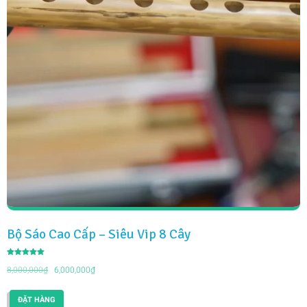
Bộ Sáo Cao Cấp – Siêu Vip 8 Cây
Được xếp
Giá
Giá
hạng
8,000,000
₫
6,000,000
₫
5.00
5 sao
gốc
hiện
là:
tại
ĐẶT HÀNG