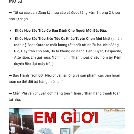
Mô tả
➡️
Tất cả các bạn đăng ký mua sáo sẽ được tặng kèm 1 trong 2 khóa
học tự chọn :
Khóa Học Sáo Trúc Cơ Bản Dành Cho Người Mới Bắt Đầu.
Khóa Học Sáo Trúc Siêu Tốc Ca Khúc Tuyển Chọn Mới Nhất (
nhận
toàn bộ Beat Karaoke chất lượng tốt nhất rất nhiều bài như Sóng
Gió, Hãy trao cho anh, Độ ta không độ nàng, Bán Duyên, Despacito,
Attention, Em gái mưa, Nữ nhi tình, Thần thoại, Chiều hôm ấy, Kém
duyên Bèo dạt mây trôi )
➡️ Bảo Hành Trọn Đời, Nếu chưa hài lòng về sản phẩm, các bạn hoàn
toàn có thể đổi trả hàng miễn phí.
➡️
Miễn Phí vận chuyển đơn hàng trên 1 triệu , Nhận hàng thanh toán
tại nhà.