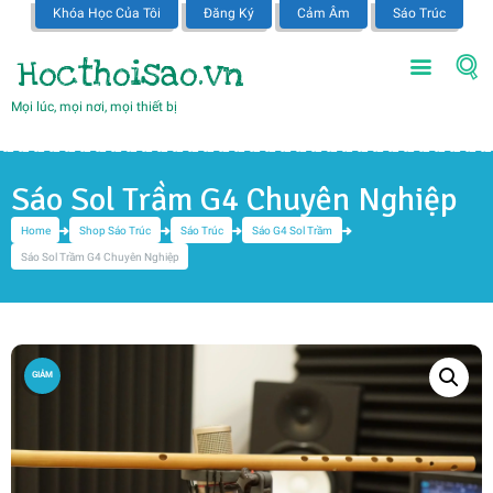
Khóa Học Của Tôi
Đăng Ký
Cảm Âm
Sáo Trúc
Hocthoisao.vn
Mọi lúc, mọi nơi, mọi thiết bị
Sáo Sol Trầm G4 Chuyên Nghiệp
Home
Shop Sáo Trúc
Sáo Trúc
Sáo G4 Sol Trầm
Sáo Sol Trầm G4 Chuyên Nghiệp
GIẢM
GIÁ!