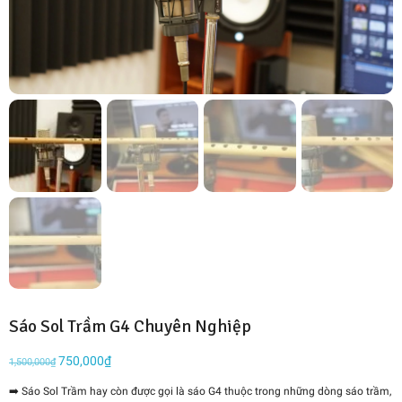
Sáo Sol Trầm G4 Chuyên Nghiệp
Giá
750,000
₫
Giá
1,500,000
₫
gốc
hiện
➡️ Sáo Sol Trầm hay còn được gọi là sáo G4 thuộc trong những dòng sáo trầm,
là:
tại