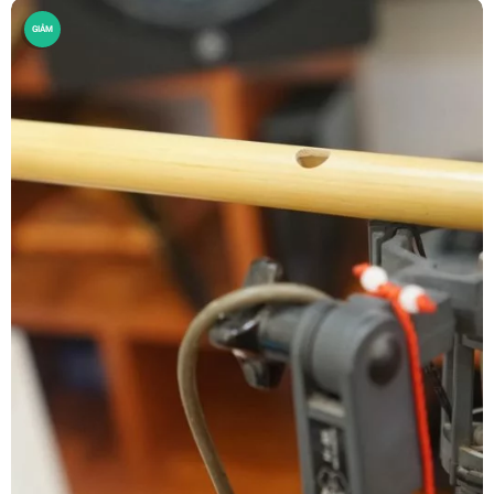
GIẢM
GIÁ!