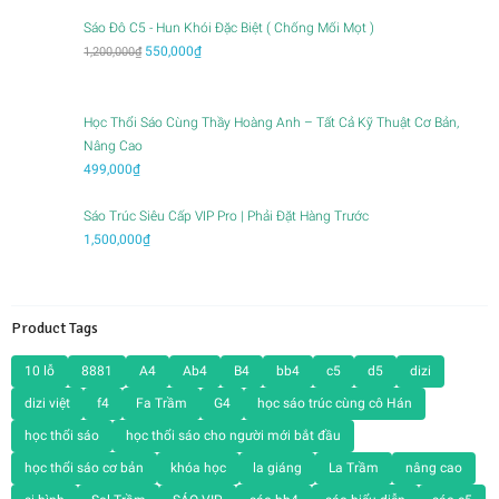
Sáo Đô C5 - Hun Khói Đặc Biệt ( Chống Mối Mọt )
Giá
Giá
550,000
₫
1,200,000
₫
gốc
hiện
là:
tại
1,200,000₫.
là:
Học Thổi Sáo Cùng Thầy Hoàng Anh – Tất Cả Kỹ Thuật Cơ Bản,
550,000₫.
Nâng Cao
499,000
₫
Sáo Trúc Siêu Cấp VIP Pro | Phải Đặt Hàng Trước
1,500,000
₫
Product Tags
10 lỗ
8881
A4
Ab4
B4
bb4
c5
d5
dizi
dizi việt
f4
Fa Trầm
G4
học sáo trúc cùng cô Hán
học thổi sáo
học thổi sáo cho người mới bắt đầu
học thổi sáo cơ bản
khóa học
la giáng
La Trầm
nâng cao