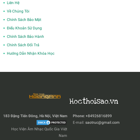
Liên Hệ
Về Chúng Tôi
Chính Sách Bảo Mật
Điểu Khoản Sử Dụng
Chính Sách Bảo Hành
Chính Sách Đổi Trả
Hướng Dẫn Nhận Khóa Học
Hocthoisao.vn
183 Đặng Tiến Đông, Hà Nội, Việt Nam
Phone:
+84926816899
E-mail:
saotruc@gmail.com
Học Viện Âm Nhạc Quốc Gia Việt
Nam