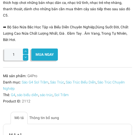
thích hợp chơi những bản nhạc dân ca, nhạc trữ tình, nhạc trẻ nhẹ nhàng,
1,500,000₫.
là:
thanh thoát, dành cho những bản cần mua thêm cây sáo tiếp theo sau sáo đô
750,000₫.
C5.
➡️
Bộ Sáo Nứa Bắc Học Tập và Biểu Diễn Chuyên Nghiệp,Dùng Suốt Đời, Chất
Lượng Cao Nứa Chất Lượng Nhất, Già . Đầm Tay . Âm Vang, Trong Tự Nhiên,
Bắt Hơi.
Sáo
Sol
MUA NGAY
Trầm
G4
Chuyên
Nghiệp
số
lượng
Mã sản phẩm:
G4Pro
Danh mục:
Sáo G4 Sol Trầm
,
Sáo Trúc
,
Sáo Trúc Biểu Diễn
,
Sáo Trúc Chuyên
Nghiệp
Thẻ:
G4
,
sáo biểu diễn
,
sáo trúc
,
Sol Trầm
Product ID:
2112
Mô tả
Thông tin bổ sung