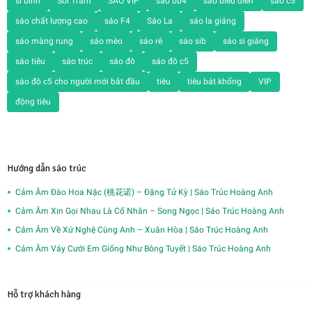
si bình
Sol Trầm
SÁO VIP
sáo bb4
sáo biểu diễn
sáo c5
sáo chất lượng cao
sáo F4
Sáo La
sáo la giáng
sáo màng rung
sáo mèo
sáo rê
sáo sib
sáo si giáng
sáo tiêu
sáo trúc
sáo đô
sáo đô c5
sáo đô c5 cho người mới bắt đầu
tiêu
tiêu bát khổng
VIP
động tiêu
Hướng dẫn sáo trúc
Cảm Âm Đào Hoa Nặc (桃花诺) – Đặng Tử Kỳ | Sáo Trúc Hoàng Anh
Cảm Âm Xin Gọi Nhau Là Cố Nhân – Song Ngọc | Sáo Trúc Hoàng Anh
Cảm Âm Về Xứ Nghệ Cùng Anh – Xuân Hòa | Sáo Trúc Hoàng Anh
Cảm Âm Váy Cưới Em Giống Như Bông Tuyết | Sáo Trúc Hoàng Anh
Hỗ trợ khách hàng