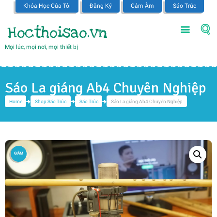
Khóa Học Của Tôi
Đăng Ký
Cảm Âm
Sáo Trúc
Hocthoisao.vn
Mọi lúc, mọi nơi, mọi thiết bị
Sáo La giáng Ab4 Chuyên Nghiệp
Home
Shop Sáo Trúc
Sáo Trúc
Sáo La giáng Ab4 Chuyên Nghiệp
GIẢM
GIÁ!