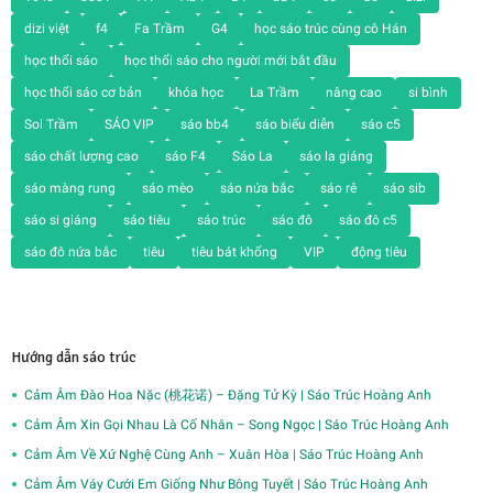
dizi việt
f4
Fa Trầm
G4
học sáo trúc cùng cô Hán
học thổi sáo
học thổi sáo cho người mới bắt đầu
học thổi sáo cơ bản
khóa học
La Trầm
nâng cao
si bình
Sol Trầm
SÁO VIP
sáo bb4
sáo biểu diễn
sáo c5
sáo chất lượng cao
sáo F4
Sáo La
sáo la giáng
sáo màng rung
sáo mèo
sáo nứa bắc
sáo rê
sáo sib
sáo si giáng
sáo tiêu
sáo trúc
sáo đô
sáo đô c5
sáo đô nứa bắc
tiêu
tiêu bát khổng
VIP
động tiêu
Hướng dẫn sáo trúc
Cảm Âm Đào Hoa Nặc (桃花诺) – Đặng Tử Kỳ | Sáo Trúc Hoàng Anh
Cảm Âm Xin Gọi Nhau Là Cố Nhân – Song Ngọc | Sáo Trúc Hoàng Anh
Cảm Âm Về Xứ Nghệ Cùng Anh – Xuân Hòa | Sáo Trúc Hoàng Anh
Cảm Âm Váy Cưới Em Giống Như Bông Tuyết | Sáo Trúc Hoàng Anh