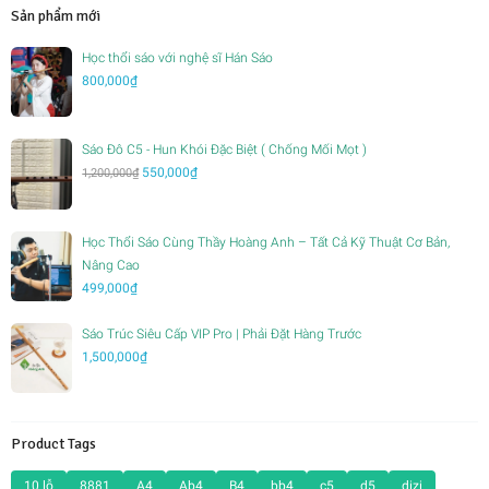
Sản phẩm mới
Học thổi sáo với nghệ sĩ Hán Sáo
800,000
₫
Sáo Đô C5 - Hun Khói Đặc Biệt ( Chống Mối Mọt )
Giá
Giá
550,000
₫
1,200,000
₫
gốc
hiện
là:
tại
1,200,000₫.
là:
Học Thổi Sáo Cùng Thầy Hoàng Anh – Tất Cả Kỹ Thuật Cơ Bản,
550,000₫.
Nâng Cao
499,000
₫
Sáo Trúc Siêu Cấp VIP Pro | Phải Đặt Hàng Trước
1,500,000
₫
Product Tags
10 lỗ
8881
A4
Ab4
B4
bb4
c5
d5
dizi