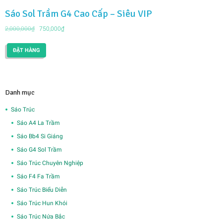
Sáo Sol Trầm G4 Cao Cấp – Siêu VIP
Giá
Giá
2,000,000
₫
750,000
₫
gốc
hiện
là:
tại
ĐẶT HÀNG
2,000,000₫.
là:
750,000₫.
Danh mục
Sáo Trúc
Sáo A4 La Trầm
Sáo Bb4 Si Giáng
Sáo G4 Sol Trầm
Sáo Trúc Chuyên Nghiệp
Sáo F4 Fa Trầm
Sáo Trúc Biểu Diễn
Sáo Trúc Hun Khói
Sáo Trúc Nứa Bắc