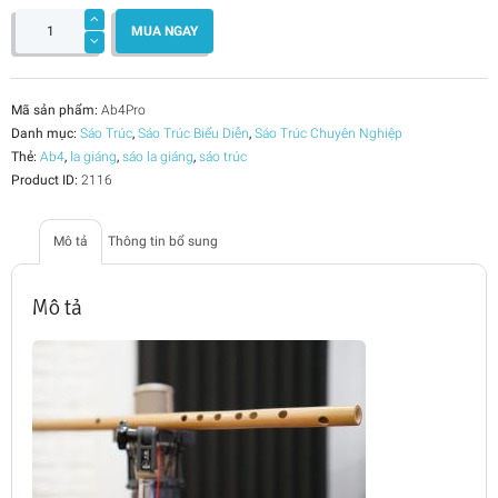
Sáo
La
MUA NGAY
giáng
Ab4
Chuyên
Nghiệp
số
lượng
Mã sản phẩm:
Ab4Pro
Danh mục:
Sáo Trúc
,
Sáo Trúc Biểu Diễn
,
Sáo Trúc Chuyên Nghiệp
Thẻ:
Ab4
,
la giáng
,
sáo la giáng
,
sáo trúc
Product ID:
2116
Mô tả
Thông tin bổ sung
Mô tả