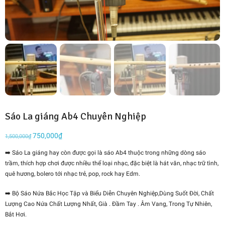
Sáo La giáng Ab4 Chuyên Nghiệp
Giá
750,000
₫
Giá
1,500,000
₫
gốc
hiện
➡️ Sáo La giáng hay còn được gọi là sáo Ab4 thuộc trong những dòng sáo
là:
tại
trầm, thích hợp chơi được nhiều thể loại nhạc, đặc biệt là hát văn, nhạc trữ tình,
1,500,000₫.
là:
quê hương, bolero tới nhạc trẻ, pop, rock hay Edm.
750,000₫.
➡️
Bộ Sáo Nứa Bắc Học Tập và Biểu Diễn Chuyên Nghiệp,Dùng Suốt Đời, Chất
Lượng Cao Nứa Chất Lượng Nhất, Già . Đầm Tay . Âm Vang, Trong Tự Nhiên,
Bắt Hơi.