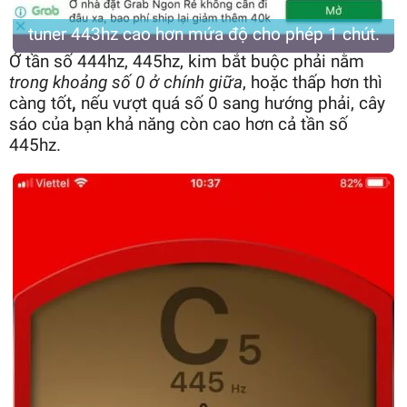
tuner 443hz cao hơn mứa độ cho phép 1 chút.
Ở tần số 444hz,
445hz, kim bắt buộc phải nằm
trong khoảng số 0 ở chính giữa
, hoặc thấp hơn thì
càng tốt
,
nếu vượt quá số 0 sang hướng phải, cây
sáo của bạn khả năng còn cao hơn cả tần số
445hz.