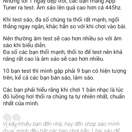
Nhưng tới 1 ngày đẹp trời, các bạn mang App
Tuner ra test. Âm sáo
lên quá cao hơn cả 445hz.
Khi test sáo, đa số chúng ta thổi rất mạnh, ngổi
thẳng ngay ngắn, khác hẳn so với khi chơi vào bài.
Nên thường âm test sẽ cao hơn nhiều so với âm
sáo khi biểu diễn.
Đa số các bạn thổi mạnh, thổi to để test nên khả
năng rất cao là âm sáo sẽ cao hơn nhiều.
10 bạn test thì mình gặp phải 9 bạn có hiện tượng
trên, kể cả các bạn bán sáo, làm sáo.
Các bạn phải hiểu rằng khi chơi 1 bản nhạc là lúc
đó luồng hơi thổi ra chúng ta tự nhiên nhất, chuẩn
nhất của mình.
Vì vậy nhiều bạn đến nhà, hay đến shop sáo mình
mua, mình đều bắt các bạn chơi hẳn 1 bài sáo để