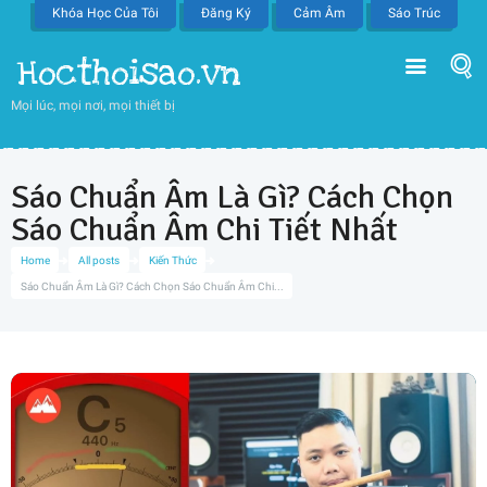
Khóa Học Của Tôi
Đăng Ký
Cảm Âm
Sáo Trúc
Hocthoisao.vn
Mọi lúc, mọi nơi, mọi thiết bị
Sáo Chuẩn Âm Là Gì? Cách Chọn
Sáo Chuẩn Âm Chi Tiết Nhất
Home
All posts
Kiến Thức
Sáo Chuẩn Âm Là Gì? Cách Chọn Sáo Chuẩn Âm Chi...