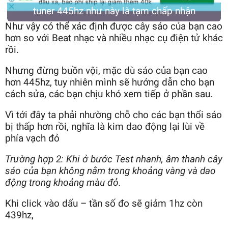
tuner 445hz như này là tạm chấp nhận
Như vậy có thể xác định được cây sáo của bạn cao
hơn so với Beat nhạc và nhiều nhạc cụ điện tử khác
rồi.
Nhưng đừng buồn vội, mặc dù sáo của bạn cao
hơn 445hz, tuy nhiên mình sẽ hướng dẫn cho bạn
cách sửa, các bạn chịu khó xem tiếp ở phần sau.
Vì tới đây ta phải nhường chỗ cho các bạn thổi sáo
bị thấp hơn rồi, nghĩa là kim dao động lại lùi về
phía vạch đỏ
Trường hợp 2: Khi ở bước Test nhanh, âm thanh cây
sáo của bạn không nằm trong khoảng vàng và dao
động trong khoảng màu đỏ.
Khi click vào dấu – tần số đo sẽ giảm 1hz còn
439hz,