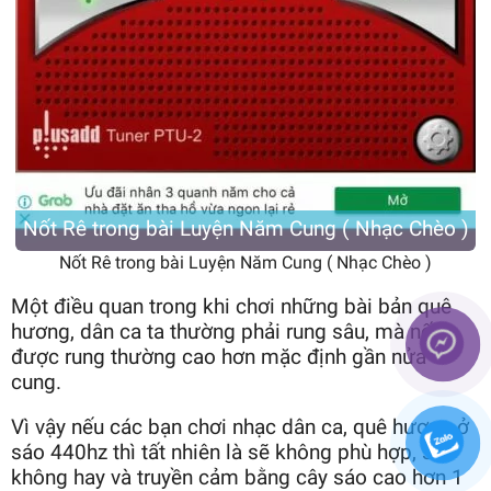
Nốt Rê trong bài Luyện Năm Cung ( Nhạc Chèo )
Nốt Rê trong bài Luyện Năm Cung ( Nhạc Chèo )
Một điều quan trong khi chơi những bài bản quê
hương, dân ca ta thường phải rung sâu, mà nốt
được rung thường cao hơn mặc định gần nửa
cung.
Vì vậy nếu các bạn chơi nhạc dân ca, quê hương ở
sáo 440hz thì tất nhiên là sẽ không phù hợp, sẽ
không hay và truyền cảm bằng cây sáo cao hơn 1