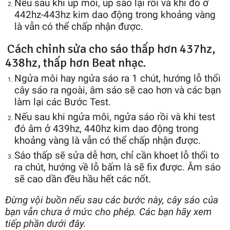
Nếu sau khi up môi, up sáo lại rồi và khi đó ở
442hz-443hz kim dao động trong khoảng vàng
là vẫn có thể chấp nhận được.
Cách chỉnh sửa cho sáo thấp hơn 437hz,
438hz, thấp hơn Beat nhạc.
Ngửa môi hay ngửa sáo ra 1 chút, hướng lỗ thổi
cây sáo ra ngoài, âm sáo sẽ cao hơn và các bạn
làm lại các Bước Test.
Nếu sau khi ngửa môi, ngửa sáo rồi và khi test
đó âm ở 439hz, 440hz kim dao động trong
khoảng vàng là vẫn có thể chấp nhận được.
Sáo thấp sẽ sửa dễ hơn, chỉ cần khoet lỗ thổi to
ra chút, hướng về lỗ bấm là sẽ fix được. Âm sáo
sẽ cao dần đều hầu hết các nốt.
Đừng vội buồn nếu sau các bước này, cây sáo của
bạn vẫn chưa ở mức cho phép. Các bạn hãy xem
tiếp phần dưới đây.