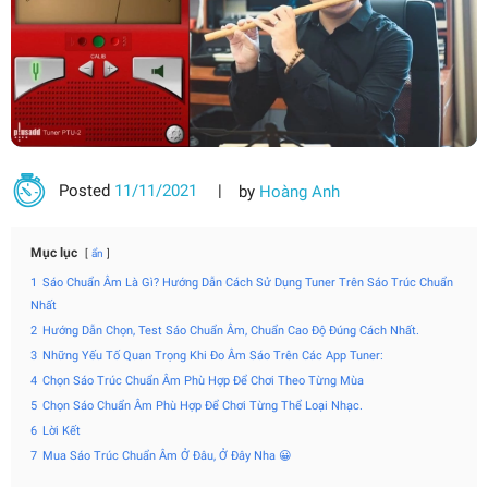
Posted
11/11/2021
by
Hoàng Anh
Mục lục
ẩn
1
Sáo Chuẩn Âm Là Gì? Hướng Dẫn Cách Sử Dụng Tuner Trên Sáo Trúc Chuẩn
Nhất
2
Hướng Dẫn Chọn, Test Sáo Chuẩn Âm, Chuẩn Cao Độ Đúng Cách Nhất.
3
Những Yếu Tố Quan Trọng Khi Đo Âm Sáo Trên Các App Tuner:
4
Chọn Sáo Trúc Chuẩn Âm Phù Hợp Để Chơi Theo Từng Mùa
5
Chọn Sáo Chuẩn Âm Phù Hợp Để Chơi Từng Thể Loại Nhạc.
6
Lời Kết
7
Mua Sáo Trúc Chuẩn Âm Ở Đâu, Ở Đây Nha 😀