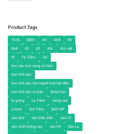
Product Tags
10 lỗ
8881
A4
Ab4
B4
bb4
c5
d5
dizi
dizi việt
f4
Fa Trầm
G4
học sáo trúc cùng cô Hán
học thổi sáo
học thổi sáo cho người mới bắt đầu
học thổi sáo cơ bản
khóa học
la giáng
La Trầm
nâng cao
si bình
Sol Trầm
SÁO VIP
sáo bb4
sáo biểu diễn
sáo c5
sáo chất lượng cao
sáo F4
Sáo La