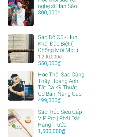
nghệ sĩ Hán Sáo
800,000
₫
Sáo Đô C5 - Hun
Khói Đặc Biệt (
Chống Mối Mọt )
1,200,000
₫
Giá
Giá
550,000
₫
gốc
hiện
Học Thổi Sáo Cùng
là:
tại
Thầy Hoàng Anh –
1,200,000₫.
là:
Tất Cả Kỹ Thuật
550,000₫.
Cơ Bản, Nâng Cao
499,000
₫
Sáo Trúc Siêu Cấp
VIP Pro | Phải Đặt
Hàng Trước
1,500,000
₫