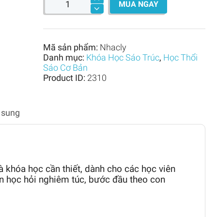
MUA NGAY
lý
cơ
bản
trên
sáo
Mã sản phẩm:
Nhacly
trúc
Danh mục:
Khóa Học Sáo Trúc
,
Học Thổi
số
Sáo Cơ Bản
lượng
Product ID:
2310
 sung
là khóa học cần thiết, dành cho các học viên
 học hỏi nghiêm túc, bước đầu theo con