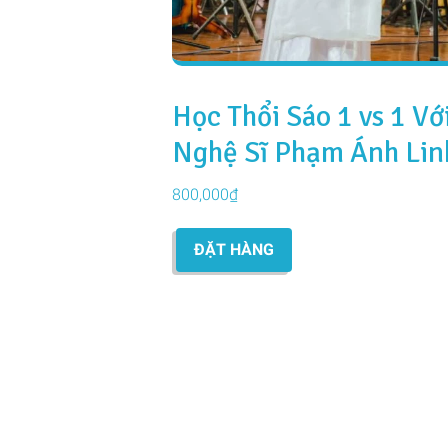
Học Thổi Sáo 1 vs 1 Vớ
Nghệ Sĩ Phạm Ánh Lin
(Online)
800,000
₫
ĐẶT HÀNG