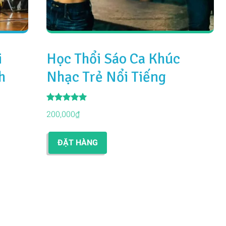
i
Học Thổi Sáo Ca Khúc
h
Nhạc Trẻ Nổi Tiếng
Được xếp
200,000
₫
hạng
5.00
5 sao
ĐẶT HÀNG