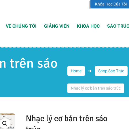
Khóa Học Của Tôi
VỀ CHÚNG TÔI
GIẢNG VIÊN
KHÓA HỌC
SÁO TRÚ
n trên sáo
Home
Shop Sáo Trúc
Nhạc lý cơ bản trên sáo trúc
Nhạc lý cơ bản trên sáo