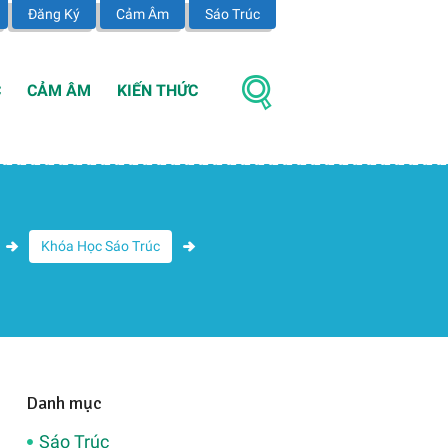
Đăng Ký
Cảm Âm
Sáo Trúc
C
CẢM ÂM
KIẾN THỨC
Khóa Học Sáo Trúc
Danh mục
Sáo Trúc