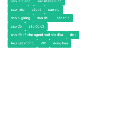
sáo la giáng
sáo màng rung
sáo mèo
sáo rê
sáo sib
sáo si giáng
sáo tiêu
sáo trúc
sáo đô
sáo đô c5
sáo đô c5 cho người mới bắt đầu
tiêu
tiêu bát khổng
VIP
động tiêu