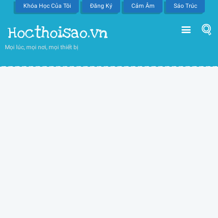
Khóa Học Của Tôi
Đăng Ký
Cảm Âm
Sáo Trúc
Hocthoisao.vn
Mọi lúc, mọi nơi, mọi thiết bị