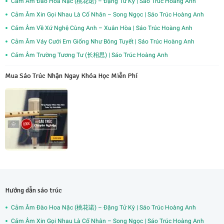
Cảm Âm Đào Hoa Nặc (桃花诺) – Đặng Tử Kỳ | Sáo Trúc Hoàng Anh
Cảm Âm Xin Gọi Nhau Là Cố Nhân – Song Ngọc | Sáo Trúc Hoàng Anh
Cảm Âm Về Xứ Nghệ Cùng Anh – Xuân Hòa | Sáo Trúc Hoàng Anh
Cảm Âm Váy Cưới Em Giống Như Bông Tuyết | Sáo Trúc Hoàng Anh
Cảm Âm Trường Tương Tư (长相思) | Sáo Trúc Hoàng Anh
Mua Sáo Trúc Nhận Ngay Khóa Học Miễn Phí
Hướng dẫn sáo trúc
Cảm Âm Đào Hoa Nặc (桃花诺) – Đặng Tử Kỳ | Sáo Trúc Hoàng Anh
Cảm Âm Xin Gọi Nhau Là Cố Nhân – Song Ngọc | Sáo Trúc Hoàng Anh