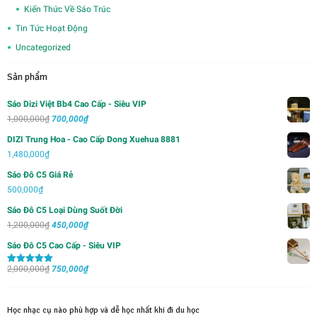
Kiến Thức Về Sáo Trúc
Tin Tức Hoạt Động
Uncategorized
Sản phẩm
Sáo Dizi Việt Bb4 Cao Cấp - Siêu VIP
Giá
Giá
1,000,000
₫
700,000
₫
gốc
hiện
DIZI Trung Hoa - Cao Cấp Dong Xuehua 8881
là:
tại
1,480,000
₫
1,000,000₫.
là:
Sáo Đô C5 Giá Rẻ
700,000₫.
500,000
₫
Sáo Đô C5 Loại Dùng Suốt Đời
Giá
Giá
1,200,000
₫
450,000
₫
gốc
hiện
Sáo Đô C5 Cao Cấp - Siêu VIP
là:
tại
Giá
Giá
2,000,000
₫
1,200,000₫.
750,000
₫
là:
Được xếp
hạng
5.00
5
gốc
hiện
450,000₫.
sao
là:
tại
Học nhạc cụ nào phù hợp và dễ học nhất khi đi du học
2,000,000₫.
là: