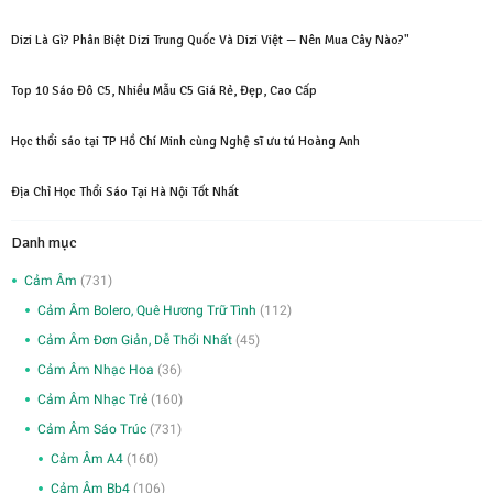
750,000₫.
Dizi Là Gì? Phân Biệt Dizi Trung Quốc Và Dizi Việt — Nên Mua Cây Nào?"
Top 10 Sáo Đô C5, Nhiều Mẫu C5 Giá Rẻ, Đẹp, Cao Cấp
Học thổi sáo tại TP Hồ Chí Minh cùng Nghệ sĩ ưu tú Hoàng Anh
Địa Chỉ Học Thổi Sáo Tại Hà Nội Tốt Nhất
Danh mục
Cảm Âm
(731)
Cảm Âm Bolero, Quê Hương Trữ Tình
(112)
Cảm Âm Đơn Giản, Dễ Thổi Nhất
(45)
Cảm Âm Nhạc Hoa
(36)
Cảm Âm Nhạc Trẻ
(160)
Cảm Âm Sáo Trúc
(731)
Cảm Âm A4
(160)
Cảm Âm Bb4
(106)