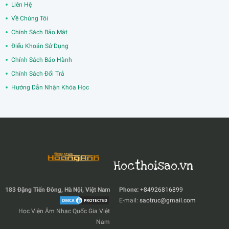
Liên Hệ
Về Chúng Tôi
Chính Sách Bảo Mật
Điểu Khoản Sử Dụng
Chính Sách Bảo Hành
Chính Sách Đổi Trả
Hướng Dẫn Nhận Khóa Học
Hocthoisao.vn
183 Đặng Tiến Đông, Hà Nội, Việt Nam
Phone:
+84926816899
E-mail:
saotruc@gmail.com
Học Viện Âm Nhạc Quốc Gia Việt
Nam