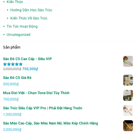
Kiến Thức
Hướng Dẫn Học Sáo Trúc
Kiến Thức Về Sáo Trúc
Tin Tức Hoạt Động
Uncategorized
Sản phẩm
Sáo Đô C5 Cao Cấp - Siêu VIP
Giá
Giá
2,000,000
₫
750,000
₫
Được xếp
hạng
5.00
5
gốc
hiện
sao
Sáo Đô C5 Giá Rẻ
là:
tại
500,000
₫
2,000,000₫.
là:
Mua Dizi Việt - Chọn Tone Dizi Tùy Thích
750,000₫.
700,000
₫
Sáo Trúc Siêu Cấp VIP Pro | Phải Đặt Hàng Trước
1,500,000
₫
Sáo Mèo Cao Cấp, Sáo Mèo Nam Nữ, Mèo Kép Chính Hãng
2,000,000
₫