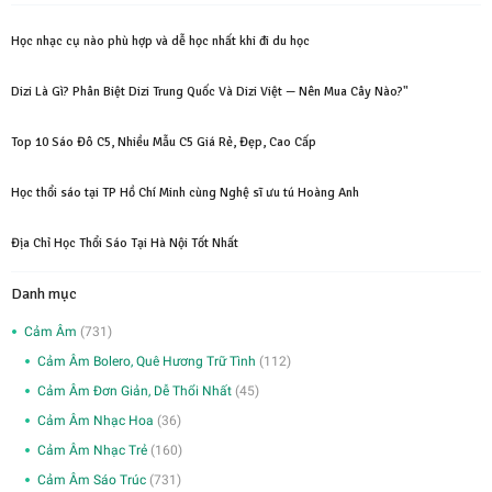
Học nhạc cụ nào phù hợp và dễ học nhất khi đi du học
Dizi Là Gì? Phân Biệt Dizi Trung Quốc Và Dizi Việt — Nên Mua Cây Nào?"
Top 10 Sáo Đô C5, Nhiều Mẫu C5 Giá Rẻ, Đẹp, Cao Cấp
Học thổi sáo tại TP Hồ Chí Minh cùng Nghệ sĩ ưu tú Hoàng Anh
Địa Chỉ Học Thổi Sáo Tại Hà Nội Tốt Nhất
Danh mục
Cảm Âm
(731)
Cảm Âm Bolero, Quê Hương Trữ Tình
(112)
Cảm Âm Đơn Giản, Dễ Thổi Nhất
(45)
Cảm Âm Nhạc Hoa
(36)
Cảm Âm Nhạc Trẻ
(160)
Cảm Âm Sáo Trúc
(731)