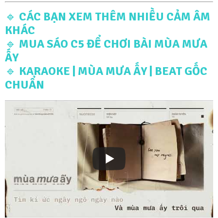
🔹
CÁC BẠN XEM THÊM NHIỀU CẢM ÂM
KHÁC
🔹
MUA SÁO C5 ĐỂ CHƠI BÀI MÙA MƯA
ẤY
🔹
KARAOKE | MÙA MƯA ẤY | BEAT GỐC
CHUẨN