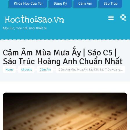
Khóa Học Của Tôi
Đăng Ký
Cảm Âm
Sáo Trúc
Hocthoisao.vn
Mọi lúc, mọi nơi, mọi thiết bị
Cảm Âm Mùa Mưa Ấy | Sáo C5 |
Sáo Trúc Hoàng Anh Chuẩn Nhất
Home
All posts
Cảm Âm
Cảm Âm Mùa Mưa Ấy | Sáo C5 | Sáo Trúc Hoàng...