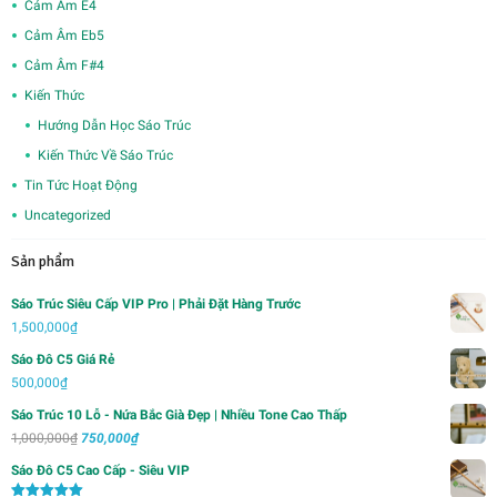
Cảm Âm E4
Cảm Âm Eb5
Cảm Âm F#4
Kiến Thức
Hướng Dẫn Học Sáo Trúc
Kiến Thức Về Sáo Trúc
Tin Tức Hoạt Động
Uncategorized
Sản phẩm
Sáo Trúc Siêu Cấp VIP Pro | Phải Đặt Hàng Trước
1,500,000
₫
Sáo Đô C5 Giá Rẻ
500,000
₫
Sáo Trúc 10 Lỗ - Nứa Bắc Già Đẹp | Nhiều Tone Cao Thấp
Giá
Giá
1,000,000
₫
750,000
₫
gốc
hiện
Sáo Đô C5 Cao Cấp - Siêu VIP
là:
tại