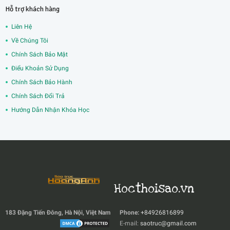
Hỗ trợ khách hàng
Liên Hệ
Về Chúng Tôi
Chính Sách Bảo Mật
Điểu Khoản Sử Dụng
Chính Sách Bảo Hành
Chính Sách Đổi Trả
Hướng Dẫn Nhận Khóa Học
Hocthoisao.vn
183 Đặng Tiến Đông, Hà Nội, Việt Nam
Phone:
+84926816899
E-mail:
saotruc@gmail.com