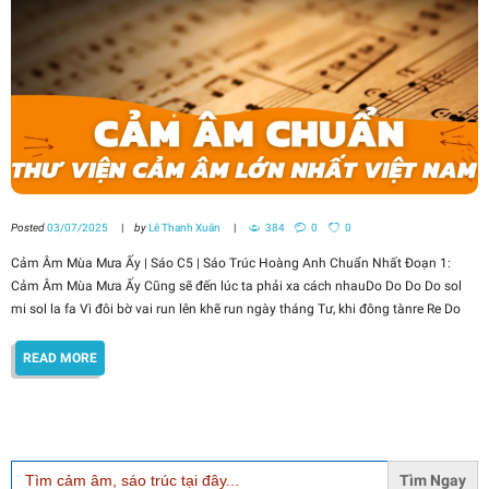
Posted
03/07/2025
by
Lê Thanh Xuân
384
0
0
Cảm Âm Mùa Mưa Ấy | Sáo C5 | Sáo Trúc Hoàng Anh Chuẩn Nhất Đoạn 1:
Cảm Âm Mùa Mưa Ấy Cũng sẽ đến lúc ta phải xa cách nhauDo Do Do Do sol
mi sol la fa Vì đôi bờ vai run lên khẽ run ngày tháng Tư, khi đông tànre Re Do
READ MORE
Search
for: