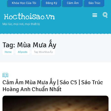
Khóa Học Của Tôi
Đăng Ký
Cảm Âm
Sáo Trúc
Hocthoisao.vn
Mọi lúc, mọi nơi, mọi thiết bị
Tag: Mùa Mưa Ấy
Home
All posts
Tag: Mùa Mưa Ấy
Cảm Âm Mùa Mưa Ấy | Sáo C5 | Sáo Trúc
Hoàng Anh Chuẩn Nhất