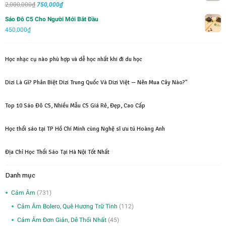
Giá
Giá
2,000,000
₫
1,000,000₫.
750,000
₫
là:
Được xếp
hạng
5.00
5
gốc
hiện
750,000₫.
sao
Sáo Đô C5 Cho Người Mới Bắt Đầu
là:
tại
450,000
₫
2,000,000₫.
là:
750,000₫.
Học nhạc cụ nào phù hợp và dễ học nhất khi đi du học
Dizi Là Gì? Phân Biệt Dizi Trung Quốc Và Dizi Việt — Nên Mua Cây Nào?"
Top 10 Sáo Đô C5, Nhiều Mẫu C5 Giá Rẻ, Đẹp, Cao Cấp
Học thổi sáo tại TP Hồ Chí Minh cùng Nghệ sĩ ưu tú Hoàng Anh
Địa Chỉ Học Thổi Sáo Tại Hà Nội Tốt Nhất
Danh mục
Cảm Âm
(731)
Cảm Âm Bolero, Quê Hương Trữ Tình
(112)
Cảm Âm Đơn Giản, Dễ Thổi Nhất
(45)