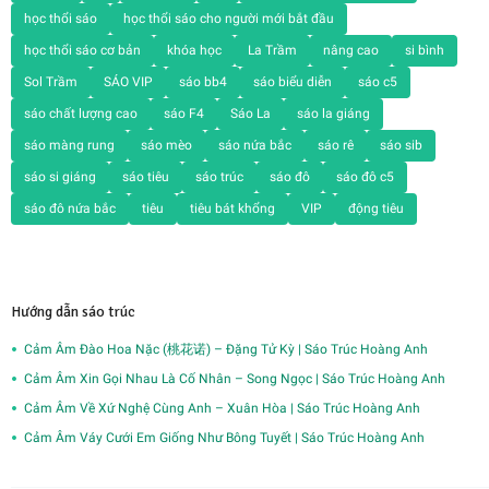
học thổi sáo
học thổi sáo cho người mới bắt đầu
học thổi sáo cơ bản
khóa học
La Trầm
nâng cao
si bình
Sol Trầm
SÁO VIP
sáo bb4
sáo biểu diễn
sáo c5
sáo chất lượng cao
sáo F4
Sáo La
sáo la giáng
sáo màng rung
sáo mèo
sáo nứa bắc
sáo rê
sáo sib
sáo si giáng
sáo tiêu
sáo trúc
sáo đô
sáo đô c5
sáo đô nứa bắc
tiêu
tiêu bát khổng
VIP
động tiêu
Hướng dẫn sáo trúc
Cảm Âm Đào Hoa Nặc (桃花诺) – Đặng Tử Kỳ | Sáo Trúc Hoàng Anh
Cảm Âm Xin Gọi Nhau Là Cố Nhân – Song Ngọc | Sáo Trúc Hoàng Anh
Cảm Âm Về Xứ Nghệ Cùng Anh – Xuân Hòa | Sáo Trúc Hoàng Anh
Cảm Âm Váy Cưới Em Giống Như Bông Tuyết | Sáo Trúc Hoàng Anh