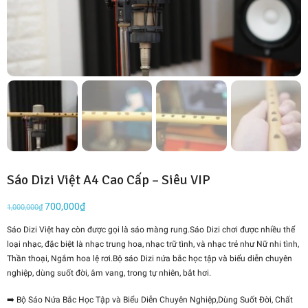
Sáo Dizi Việt A4 Cao Cấp – Siêu VIP
Giá
700,000
₫
Giá
1,000,000
₫
gốc
hiện
Sáo Dizi Việt hay còn được gọi là sáo màng rung.
Sáo Dizi chơi được nhiều thể
là:
tại
loại nhạc, đặc biệt là nhạc trung hoa, nhạc trữ tình, và nhạc trẻ như Nữ nhi tình,
1,000,000₫.
là:
Thần thoại, Ngắm hoa lệ rơi.
Bộ sáo Dizi nứa bắc học tập và biểu diễn chuyên
700,000₫.
nghiệp, dùng suốt đời, âm vang, trong tự nhiên, bắt hơi.
➡️
Bộ Sáo Nứa Bắc Học Tập và Biểu Diễn Chuyên Nghiệp,Dùng Suốt Đời, Chất