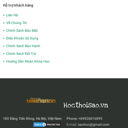
Hỗ trợ khách hàng
Liên Hệ
Về Chúng Tôi
Chính Sách Bảo Mật
Điểu Khoản Sử Dụng
Chính Sách Bảo Hành
Chính Sách Đổi Trả
Hướng Dẫn Nhận Khóa Học
Hocthoisao.vn
183 Đặng Tiến Đông, Hà Nội, Việt Nam
Phone:
+84926816899
E-mail:
saotruc@gmail.com