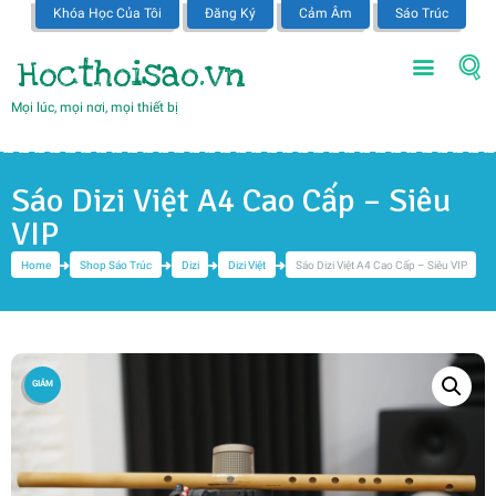
Khóa Học Của Tôi
Đăng Ký
Cảm Âm
Sáo Trúc
Hocthoisao.vn
Mọi lúc, mọi nơi, mọi thiết bị
Sáo Dizi Việt A4 Cao Cấp – Siêu
VIP
Home
Shop Sáo Trúc
Dizi
Dizi Việt
Sáo Dizi Việt A4 Cao Cấp – Siêu VIP
GIẢM
GIÁ!