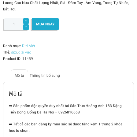
Lượng Cao Nứa Chất Lượng Nhất, Già . Đầm Tay . Âm Vang, Trong Tự Nhiên,
Bắt Hơi.
Sáo
Dizi
MUA NGAY
Việt
A4
Cao
Cấp
-
Siêu
Danh mục:
Dizi Việt
VIP
Thẻ:
dizi
,
dizi việt
số
lượng
Product ID:
11459
Mô tả
Thông tin bổ sung
Mô tả
➡️ Sản phẩm độc quyền duy nhất tại Sáo Trúc Hoàng Anh 183 Đặng
Tiến Đông, Đống Đa Hà Nội – 0926816668
➡️
Tất cả các bạn đăng ký mua sáo sẽ được tặng kèm 1 trong 2 khóa
học tự chọn :