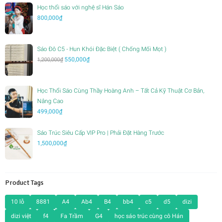
Học thổi sáo với nghệ sĩ Hán Sáo
800,000
₫
Sáo Đô C5 - Hun Khói Đặc Biệt ( Chống Mối Mọt )
Giá
Giá
550,000
₫
1,200,000
₫
gốc
hiện
là:
tại
1,200,000₫.
là:
Học Thổi Sáo Cùng Thầy Hoàng Anh – Tất Cả Kỹ Thuật Cơ Bản,
550,000₫.
Nâng Cao
499,000
₫
Sáo Trúc Siêu Cấp VIP Pro | Phải Đặt Hàng Trước
1,500,000
₫
Product Tags
10 lỗ
8881
A4
Ab4
B4
bb4
c5
d5
dizi
dizi việt
f4
Fa Trầm
G4
học sáo trúc cùng cô Hán