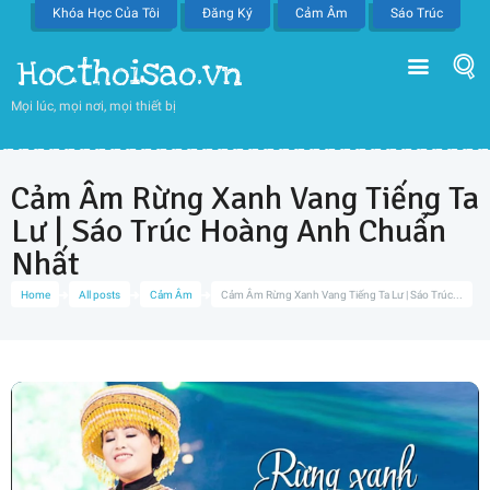
Khóa Học Của Tôi
Đăng Ký
Cảm Âm
Sáo Trúc
Hocthoisao.vn
Mọi lúc, mọi nơi, mọi thiết bị
Cảm Âm Rừng Xanh Vang Tiếng Ta
Lư | Sáo Trúc Hoàng Anh Chuẩn
Nhất
Home
All posts
Cảm Âm
Cảm Âm Rừng Xanh Vang Tiếng Ta Lư | Sáo Trúc...