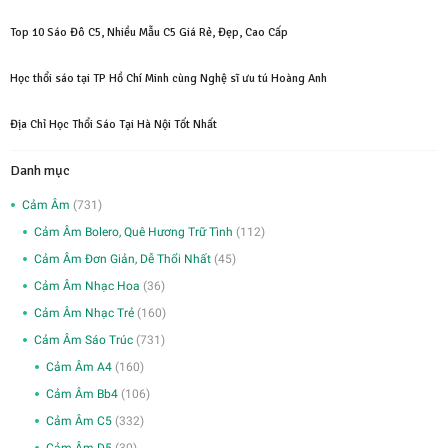
Top 10 Sáo Đô C5, Nhiều Mẫu C5 Giá Rẻ, Đẹp, Cao Cấp
Học thổi sáo tại TP Hồ Chí Minh cùng Nghệ sĩ ưu tú Hoàng Anh
Địa Chỉ Học Thổi Sáo Tại Hà Nội Tốt Nhất
Danh mục
Cảm Âm
(731)
Cảm Âm Bolero, Quê Hương Trữ Tình
(112)
Cảm Âm Đơn Giản, Dễ Thổi Nhất
(45)
Cảm Âm Nhạc Hoa
(36)
Cảm Âm Nhạc Trẻ
(160)
Cảm Âm Sáo Trúc
(731)
Cảm Âm A4
(160)
Cảm Âm Bb4
(106)
Cảm Âm C5
(332)
Cảm Âm D5
(30)