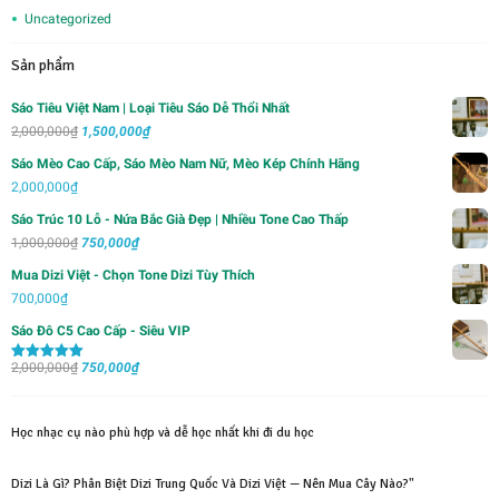
Uncategorized
Sản phẩm
Sáo Tiêu Việt Nam | Loại Tiêu Sáo Dễ Thổi Nhất
Giá
Giá
2,000,000
₫
1,500,000
₫
gốc
hiện
Sáo Mèo Cao Cấp, Sáo Mèo Nam Nữ, Mèo Kép Chính Hãng
là:
tại
2,000,000
₫
2,000,000₫.
là:
Sáo Trúc 10 Lỗ - Nứa Bắc Già Đẹp | Nhiều Tone Cao Thấp
1,500,000₫.
Giá
Giá
1,000,000
₫
750,000
₫
gốc
hiện
Mua Dizi Việt - Chọn Tone Dizi Tùy Thích
là:
tại
700,000
₫
1,000,000₫.
là:
Sáo Đô C5 Cao Cấp - Siêu VIP
750,000₫.
Giá
Giá
2,000,000
₫
750,000
₫
Được xếp
hạng
5.00
5
gốc
hiện
sao
là:
tại
Học nhạc cụ nào phù hợp và dễ học nhất khi đi du học
2,000,000₫.
là:
750,000₫.
Dizi Là Gì? Phân Biệt Dizi Trung Quốc Và Dizi Việt — Nên Mua Cây Nào?"