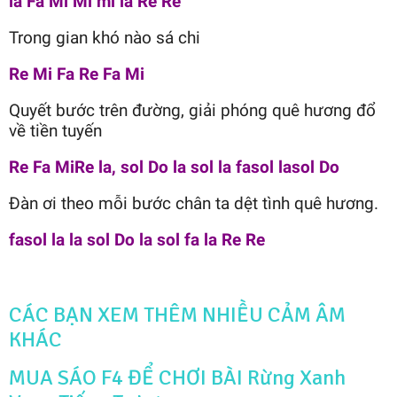
la Fa Mi Mi mi la Re Re
Trong gian khó nào sá chi
Re Mi Fa Re Fa Mi
Quyết bước trên đường, giải phóng quê hương đổ
về tiền tuyến
Re Fa MiRe la, sol Do la sol la fasol lasol Do
Đàn ơi theo mỗi bước chân ta dệt tình quê hương.
fasol la la sol Do la sol fa la Re Re
CÁC BẠN XEM THÊM NHIỀU CẢM ÂM
KHÁC
MUA SÁO F4 ĐỂ CHƠI BÀI Rừng Xanh