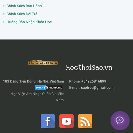
Chính Sách Bảo Hành
Chính Sách Đổi Trả
Hướng Dẫn Nhận Khóa Học
Hocthoisao.vn
183 Đặng Tiến Đông, Hà Nội, Việt Nam
Phone:
+84926816899
E-mail:
saotruc@gmail.com
Học Viện Âm Nhạc Quốc Gia Việt
Nam