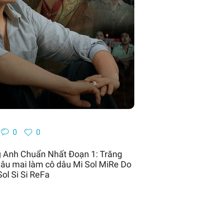
0
0
g Anh Chuẩn Nhất Đoạn 1: Trăng
thâu mai làm cô dâu Mi Sol MiRe Do
ol Si Si ReFa