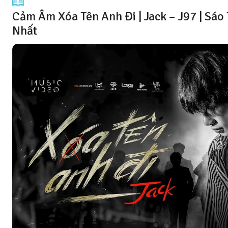
Cảm Âm Xóa Tên Anh Đi | Jack – J97 | Sá
Nhất