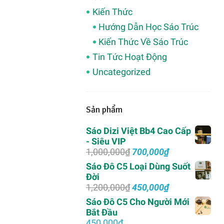
Kiến Thức
Hướng Dẫn Học Sáo Trúc
Kiến Thức Về Sáo Trúc
Tin Tức Hoạt Động
Uncategorized
Sản phẩm
Sáo Dizi Việt Bb4 Cao Cấp
- Siêu VIP
Giá
Giá
1,000,000
₫
700,000
₫
gốc
hiện
Sáo Đô C5 Loại Dùng Suốt
là:
tại
Đời
1,000,000₫.
là:
Giá
Giá
1,200,000
₫
450,000
₫
700,000₫.
gốc
hiện
Sáo Đô C5 Cho Người Mới
là:
tại
Bắt Đầu
1,200,000₫.
là:
450,000
₫