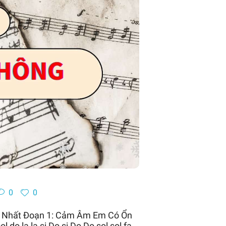
0
0
n Nhất Đoạn 1: Cảm Âm Em Có Ổn
ol do la la si Do si Do Do sol sol fa