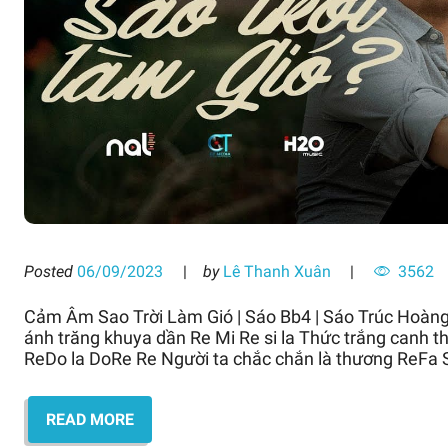
Posted
06/09/2023
by
Lê Thanh Xuân
3562
Cảm Âm Sao Trời Làm Gió | Sáo Bb4 | Sáo Trúc Hoàn
ánh trăng khuya dần Re Mi Re si la Thức trắng canh 
ReDo la DoRe Re Người ta chắc chắn là thương ReFa S
READ MORE