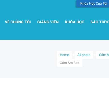
Khóa Học Của Tôi
VỀ CHÚNG TÔI
GIẢNG VIÊN
KHÓA HỌC
SÁO TRÚ
Home
All posts
Cảm 
Cảm Âm Bb4