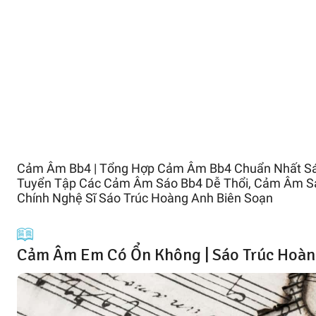
Cảm Âm Bb4 | Tổng Hợp Cảm Âm Bb4 Chuẩn Nhất Sá
Tuyển Tập Các Cảm Âm Sáo Bb4 Dễ Thổi, Cảm Âm Sá
Chính Nghệ Sĩ Sáo Trúc Hoàng Anh Biên Soạn
Cảm Âm Em Có Ổn Không | Sáo Trúc Hoàn