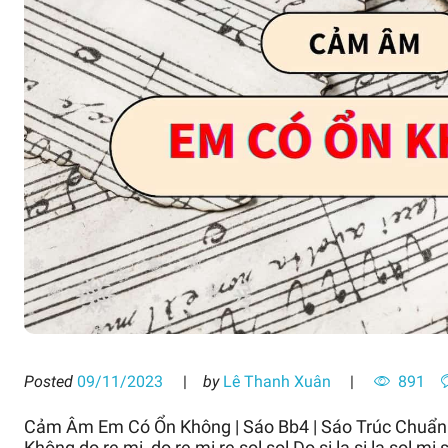
Posted
09/11/2023
by
Lê Thanh Xuân
891
Cảm Âm Em Có Ổn Không | Sáo Bb4 | Sáo Trúc Chuẩ
Không do re mi, do re mi re sol sol Do si la si la sol mi s