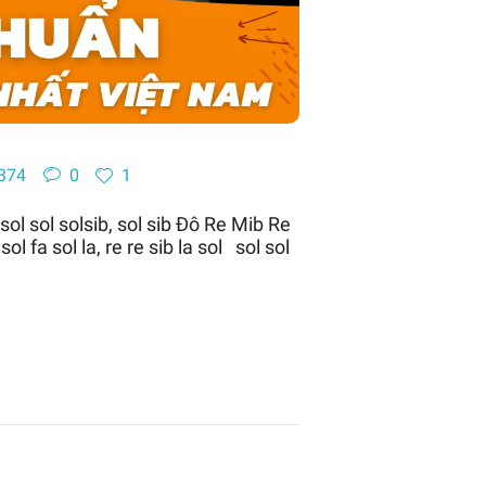
374
0
1
ol sol solsib, sol sib Đô Re Mib Re
l fa sol la, re re sib la sol sol sol