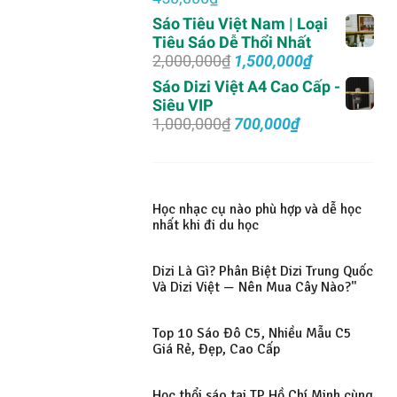
450,000₫.
Sáo Tiêu Việt Nam | Loại
Tiêu Sáo Dễ Thổi Nhất
Giá
Giá
2,000,000
₫
1,500,000
₫
gốc
hiện
Sáo Dizi Việt A4 Cao Cấp -
là:
tại
Siêu VIP
2,000,000₫.
là:
Giá
Giá
1,000,000
₫
700,000
₫
1,500,000₫.
gốc
hiện
là:
tại
1,000,000₫.
là:
700,000₫.
Học nhạc cụ nào phù hợp và dễ học
nhất khi đi du học
Dizi Là Gì? Phân Biệt Dizi Trung Quốc
Và Dizi Việt — Nên Mua Cây Nào?"
Top 10 Sáo Đô C5, Nhiều Mẫu C5
Giá Rẻ, Đẹp, Cao Cấp
Học thổi sáo tại TP Hồ Chí Minh cùng