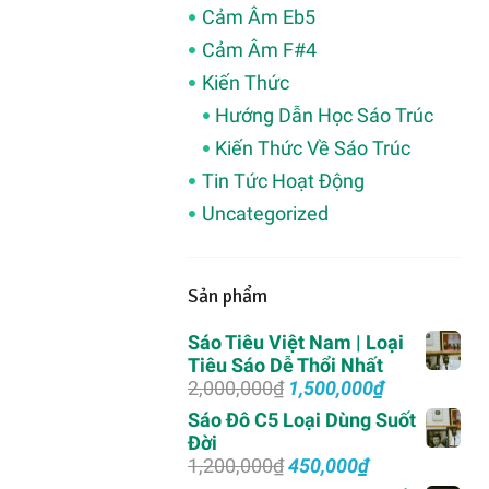
Cảm Âm Eb5
Cảm Âm F#4
Kiến Thức
Hướng Dẫn Học Sáo Trúc
Kiến Thức Về Sáo Trúc
Tin Tức Hoạt Động
Uncategorized
Sản phẩm
Sáo Tiêu Việt Nam | Loại
Tiêu Sáo Dễ Thổi Nhất
Giá
Giá
2,000,000
₫
1,500,000
₫
gốc
hiện
Sáo Đô C5 Loại Dùng Suốt
là:
tại
Đời
2,000,000₫.
là:
Giá
Giá
1,200,000
₫
450,000
₫
1,500,000₫.
gốc
hiện