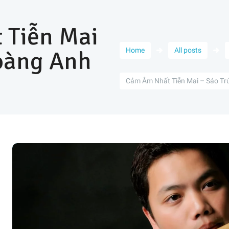
 Tiễn Mai
oàng Anh
Home
All posts
Cảm Âm Nhất Tiễn Mai – Sáo Trú