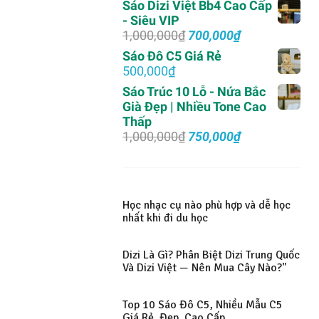
Sáo Dizi Việt Bb4 Cao Cấp
là:
tại
- Siêu VIP
1,200,000₫.
là:
Giá
Giá
1,000,000
₫
700,000
₫
450,000₫.
gốc
hiện
Sáo Đô C5 Giá Rẻ
là:
tại
500,000
₫
1,000,000₫.
là:
Sáo Trúc 10 Lỗ - Nứa Bắc
700,000₫.
Già Đẹp | Nhiều Tone Cao
Thấp
Giá
Giá
1,000,000
₫
750,000
₫
gốc
hiện
là:
tại
1,000,000₫.
là:
750,000₫.
Học nhạc cụ nào phù hợp và dễ học
nhất khi đi du học
Dizi Là Gì? Phân Biệt Dizi Trung Quốc
Và Dizi Việt — Nên Mua Cây Nào?"
Top 10 Sáo Đô C5, Nhiều Mẫu C5
Giá Rẻ, Đẹp, Cao Cấp