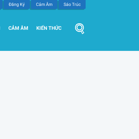
Đăng Ký
Cảm Âm
Sáo Trúc
C
CẢM ÂM
KIẾN THỨC