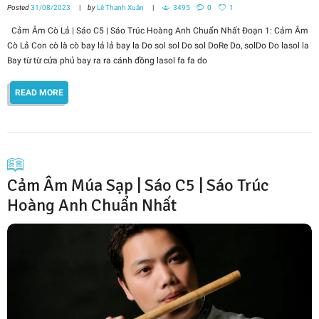
Posted
31/08/2023
by
Lê Thanh Xuân
3495
0
1
Cảm Âm Cò Lả | Sáo C5 | Sáo Trúc Hoàng Anh Chuẩn Nhất Đoạn 1: Cảm Âm
Cò Lả Con cò là cò bay lả lả bay la Do sol sol Do sol DoRe Do, solDo Do lasol la
Bay từ từ cửa phủ bay ra ra cánh đồng lasol fa fa do
READ MORE
Cảm Âm Múa Sạp | Sáo C5 | Sáo Trúc
Hoàng Anh Chuẩn Nhất