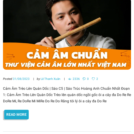
Posted
31/08/2023
by
Lê Thanh Xuân
2336
0
2
Cảm Âm Trèo Lên Quán Dốc | Sáo C5 | Sáo Trúc Hoàng Anh Chuẩn Nhất Đoạn
1: Cảm Âm Trèo Lên Quán Dốc Trèo lên quán dốc ngồi gốc ôi a cây đa Do Re Re
DoRe Mi, Re DoRe Mi MiRe Do Re Do Rằng tôi lý ôi a cây đa Do Re
READ MORE