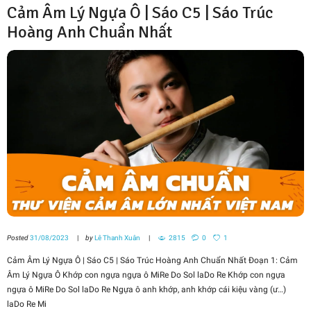
Cảm Âm Lý Ngựa Ô | Sáo C5 | Sáo Trúc
Hoàng Anh Chuẩn Nhất
Posted
31/08/2023
by
Lê Thanh Xuân
2815
0
1
Cảm Âm Lý Ngựa Ô | Sáo C5 | Sáo Trúc Hoàng Anh Chuẩn Nhất Đoạn 1: Cảm
Âm Lý Ngựa Ô Khớp con ngựa ngựa ô MiRe Do Sol laDo Re Khớp con ngựa
ngựa ô MiRe Do Sol laDo Re Ngựa ô anh khớp, anh khớp cái kiệu vàng (ư…)
laDo Re Mi