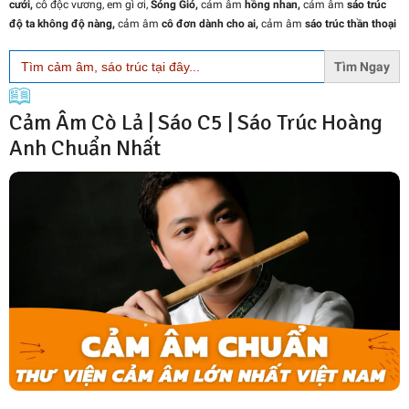
cưới,
cô độc vương, em gì ơi,
Sóng Gió,
cảm âm
hồng nhan,
cảm âm
sáo trúc
độ ta không độ nàng,
cảm âm
cô đơn dành cho ai,
cảm âm
sáo trúc thần thoại
Search
for:
Cảm Âm Cò Lả | Sáo C5 | Sáo Trúc Hoàng
Anh Chuẩn Nhất