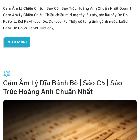
Cảm Âm Lý Chiều Chiều | Sáo C5 | Sáo Trúc Hoàng Anh Chuẩn Nhất Đoạn 1:
Cảm Âm Lý Chiều Chiều Chiều chiều ra đứng tâу lầu tâу, tâу lầu tâу Do Do
FaSol LaSol FaMi lasol Do, Do lasol Fa Thấу cô tang tình gánh nước, LaSol
FaMi Do FaSol LaSol Tưới câу,
READ MORE
Cảm Âm Lý Dĩa Bánh Bò | Sáo C5 | Sáo
Trúc Hoàng Anh Chuẩn Nhất