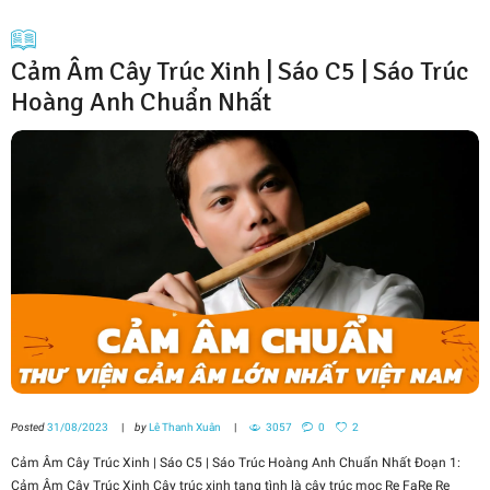
Cảm Âm Cây Trúc Xinh | Sáo C5 | Sáo Trúc
Hoàng Anh Chuẩn Nhất
Posted
31/08/2023
by
Lê Thanh Xuân
3057
0
2
Cảm Âm Cây Trúc Xinh | Sáo C5 | Sáo Trúc Hoàng Anh Chuẩn Nhất Đoạn 1:
Cảm Âm Cây Trúc Xinh Cây trúc xinh tang tình là cây trúc mọc Re FaRe Re