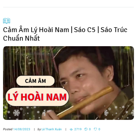
Cảm Âm Lý Hoài Nam | Sáo C5 | Sáo Trúc
Chuẩn Nhất
Posted
14/08/2023
by
Lê Thanh Xuân
2719
0
0