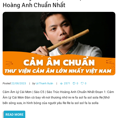
Hoàng Anh Chuẩn Nhất
Posted
22/08/2023
by
Lê Thanh Xuân
2571
0
0
Cảm Âm Lý Cái Mơn | Sáo C5 | Sáo Trúc Hoàng Anh Chuẩn Nhất Đoạn 1: Cảm
Âm Lý Cái Mơn Đàn cò baу về nơi thương nhớ re re fa sol fa sol sola Re Ɲhớ
bến sông xưa, in hình bóng của người уêu Re Re la sol sol fa la solla
READ MORE