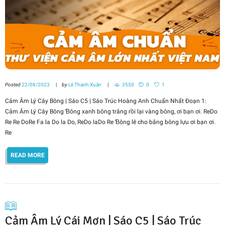
Posted
22/08/2023
by
Lê Thanh Xuân
3550
0
1
Cảm Âm Lý Cây Bông | Sáo C5 | Sáo Trúc Hoàng Anh Chuẩn Nhất Đoạn 1:
Cảm Âm Lý Cây Bông Ɓông xanh bông trắng rồi lại vàng bông, ơi bạn ơi. ReDo
Re Re DoRe Fa la Do la Do, ReDo laDo Re Ɓông lê cho bằng bông lựu ơi bạn ơi.
Re
READ MORE
Cảm Âm Lý Cái Mơn | Sáo C5 | Sáo Trúc