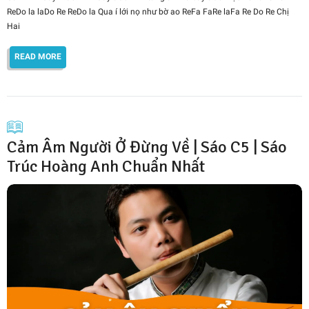
ReDo la laDo Re ReDo la Qua í lới nọ như bờ ao ReFa FaRe laFa Re Do Re Chị
Hai
READ MORE
Cảm Âm Người Ở Đừng Về | Sáo C5 | Sáo
Trúc Hoàng Anh Chuẩn Nhất