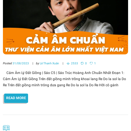
Posted
31/08/2023
by
Lê Thanh Xuân
2533
0
1
Cảm Âm Lý Đất Giồng | Sáo C5 | Sáo Trúc Hoàng Anh Chuẩn Nhất Đoạn 1:
Cảm Âm Lý Đất Giồng Trên đất giồng mình trồng khoai lang Re Do la sol la Do
Re Trên đất giồng mình trông dưa gang Re Do la sol la Do Re Hỡi cô gánh
READ MORE