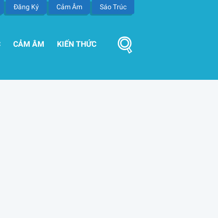
Đăng Ký
Cảm Âm
Sáo Trúc
C
CẢM ÂM
KIẾN THỨC