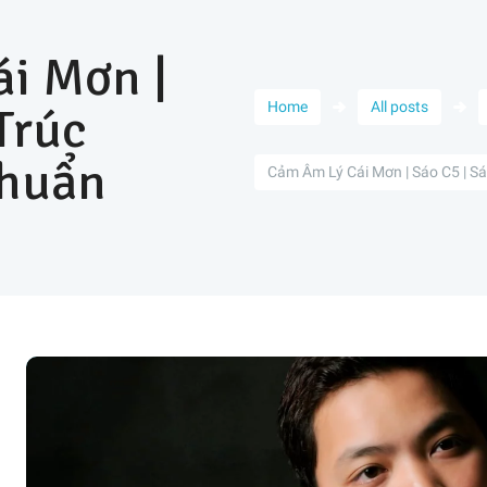
i Mơn |
Trúc
Home
All posts
huẩn
Cảm Âm Lý Cái Mơn | Sáo C5 | Sá