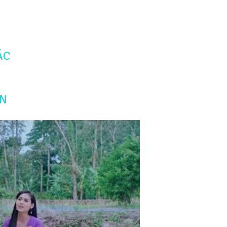
ÁC
ẨN