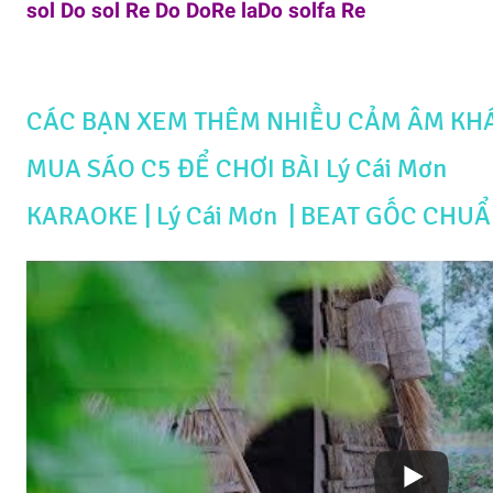
sol Do sol Re Do DoRe laDo solfa Re
CÁC BẠN XEM THÊM NHIỀU CẢM ÂM KH
MUA SÁO C5 ĐỂ CHƠI BÀI Lý Cái Mơn
KARAOKE | Lý Cái Mơn | BEAT GỐC CHU