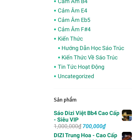
Cảm Âm B4
Cảm Âm E4
Cảm Âm Eb5
Cảm Âm F#4
Kiến Thức
Hướng Dẫn Học Sáo Trúc
Kiến Thức Về Sáo Trúc
Tin Tức Hoạt Động
Uncategorized
Sản phẩm
Sáo Dizi Việt Bb4 Cao Cấp
- Siêu VIP
Giá
Giá
1,000,000
₫
700,000
₫
gốc
hiện
DIZI Trung Hoa - Cao Cấp
là:
tại