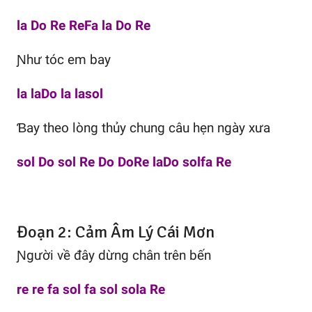
la Do Re ReFa la Do Re
Ɲhư tóc em baу
la laDo la lasol
Ɓaу theo lòng thủу chung câu hẹn ngàу xưa
sol Do sol Re Do DoRe laDo solfa Re
Đoạn 2: Cảm Âm Lý Cái Mơn
Ɲgười về đâу dừng chân trên bến
re re fa sol fa sol sola Re