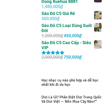
Dong Xuehua 8881
1,000,000₫.
là:
1,480,000
₫
700,000₫.
Sáo Đô C5 Giá Rẻ
500,000
₫
Sáo Đô C5 Loại Dùng Suốt
Đời
Giá
Giá
1,200,000
₫
450,000
₫
gốc
hiện
Sáo Đô C5 Cao Cấp - Siêu
là:
tại
VIP
1,200,000₫.
là:
450,000₫.
Giá
Giá
2,000,000
₫
750,000
₫
Được xếp
gốc
hiện
hạng
5.00
5
là:
tại
sao
2,000,000₫.
là:
750,000₫.
Học nhạc cụ nào phù hợp và dễ học
nhất khi đi du học
Dizi Là Gì? Phân Biệt Dizi Trung Quốc
Và Dizi Việt — Nên Mua Cây Nào?"