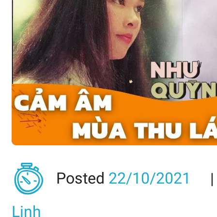
Posted
22/10/2021
Linh