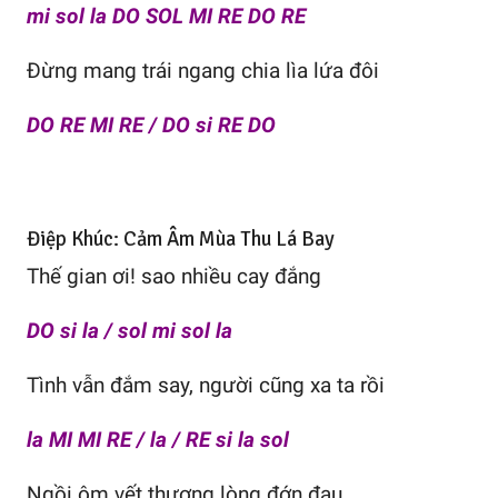
mi sol la DO SOL MI RE DO RE
Đừng mang trái ngang chia lìa lứa đôi
DO RE MI RE / DO si RE DO
Điệp Khúc: Cảm Âm Mùa Thu Lá Bay
Thế gian ơi! sao nhiều cay đắng
DO si la / sol mi sol la
Tình vẫn đắm say, người cũng xa ta rồi
la MI MI RE / la / RE si la sol
Ngồi ôm vết thương lòng đớn đau