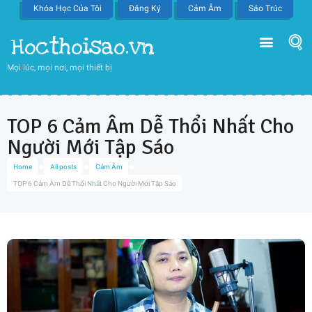
Khóa Học Của Tôi
Đăng Ký
Cảm Âm
Sáo Trúc
Hocthoisao.vn
Mọi lúc, mọi nơi, mọi thiết bị
TOP 6 Cảm Âm Dễ Thổi Nhất Cho
Người Mới Tập Sáo
Home
All posts
Cảm Âm
TOP 6 Cảm Âm Dễ Thổi Nhất Cho Người Mới Tập Sáo