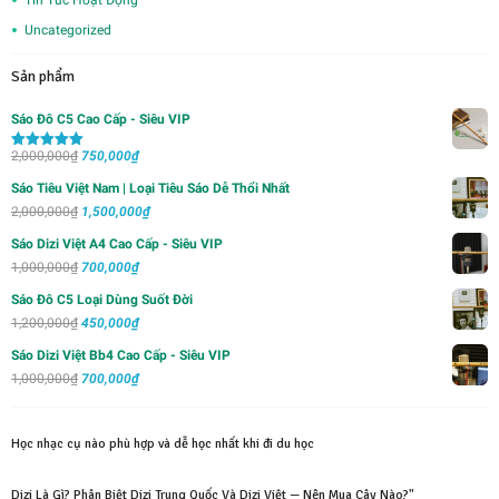
Tin Tức Hoạt Động
Uncategorized
Sản phẩm
Sáo Đô C5 Cao Cấp - Siêu VIP
Giá
Giá
2,000,000
₫
750,000
₫
Được xếp
hạng
5.00
5
gốc
hiện
sao
Sáo Tiêu Việt Nam | Loại Tiêu Sáo Dễ Thổi Nhất
là:
tại
Giá
Giá
2,000,000
₫
1,500,000
₫
2,000,000₫.
là:
gốc
hiện
Sáo Dizi Việt A4 Cao Cấp - Siêu VIP
750,000₫.
là:
tại
Giá
Giá
1,000,000
₫
700,000
₫
2,000,000₫.
là:
gốc
hiện
Sáo Đô C5 Loại Dùng Suốt Đời
1,500,000₫.
là:
tại
Giá
Giá
1,200,000
₫
450,000
₫
1,000,000₫.
là:
gốc
hiện
Sáo Dizi Việt Bb4 Cao Cấp - Siêu VIP
700,000₫.
là:
tại
Giá
Giá
1,000,000
₫
700,000
₫
1,200,000₫.
là:
gốc
hiện
450,000₫.
là:
tại
Học nhạc cụ nào phù hợp và dễ học nhất khi đi du học
1,000,000₫.
là:
700,000₫.
Dizi Là Gì? Phân Biệt Dizi Trung Quốc Và Dizi Việt — Nên Mua Cây Nào?"