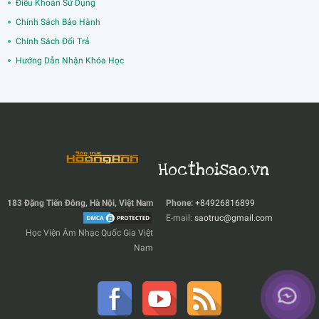
Điểu Khoản Sử Dụng
Chính Sách Bảo Hành
Chính Sách Đổi Trả
Hướng Dẫn Nhận Khóa Học
Hocthoisao.vn
183 Đặng Tiến Đông, Hà Nội, Việt Nam
Phone:
+84926816899
E-mail:
saotruc@gmail.com
Học Viện Âm Nhạc Quốc Gia Việt
Nam