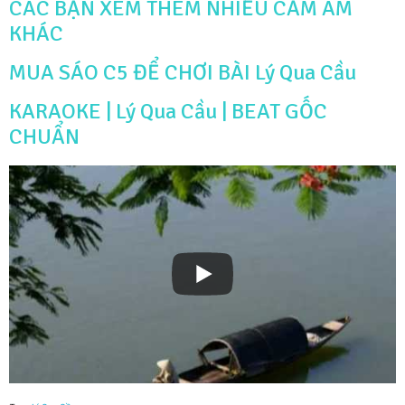
CÁC BẠN XEM THÊM NHIỀU CẢM ÂM
KHÁC
MUA SÁO C5 ĐỂ CHƠI BÀI Lý Qua Cầu
KARAOKE | Lý Qua Cầu | BEAT GỐC
CHUẨN