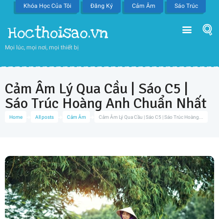
Khóa Học Của Tôi
Đăng Ký
Cảm Âm
Sáo Trúc
Hocthoisao.vn
Mọi lúc, mọi nơi, mọi thiết bị
Cảm Âm Lý Qua Cầu | Sáo C5 |
Sáo Trúc Hoàng Anh Chuẩn Nhất
Home
All posts
Cảm Âm
Cảm Âm Lý Qua Cầu | Sáo C5 | Sáo Trúc Hoàng...