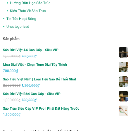
Hướng Dẫn Học Sáo Trúc
Kiến Thức Về Sáo Trúc
Tin Tức Hoạt Động
Uncategorized
Sản phẩm
Sáo Dizi Việt A4 Cao Cấp - Siêu VIP
Giá
Giá
1,000,000
₫
700,000
₫
gốc
hiện
Mua Dizi Việt - Chọn Tone Dizi Tùy Thích
là:
tại
700,000
₫
1,000,000₫.
là:
Sáo Tiêu Việt Nam | Loại Tiêu Sáo Dễ Thổi Nhất
700,000₫.
Giá
Giá
2,000,000
₫
1,500,000
₫
gốc
hiện
Sáo Dizi Việt Bb4 Cao Cấp - Siêu VIP
là:
tại
Giá
Giá
1,000,000
₫
700,000
₫
2,000,000₫.
là:
gốc
hiện
Sáo Trúc Siêu Cấp VIP Pro | Phải Đặt Hàng Trước
1,500,000₫.
là:
tại
1,500,000
₫
1,000,000₫.
là:
700,000₫.