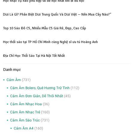
Học nhạc cụ nào phù hợp và dễ học nhất khi đi du học
Dizi Là Gì? Phân Biệt Dizi Trung Quốc Và Dizi Việt — Nên Mua Cây Nào?"
Top 10 Sáo Đô C5, Nhiều Mẫu C5 Giá Rẻ, Đẹp, Cao Cấp
Học thổi sáo tại TP Hồ Chí Minh cùng Nghệ sĩ ưu tú Hoàng Anh
Địa Chỉ Học Thổi Sáo Tại Hà Nội Tốt Nhất
Danh mục
Cảm Âm
(731)
Cảm Âm Bolero, Quê Hương Trữ Tình
(112)
Cảm Âm Đơn Giản, Dễ Thổi Nhất
(45)
Cảm Âm Nhạc Hoa
(36)
Cảm Âm Nhạc Trẻ
(160)
Cảm Âm Sáo Trúc
(731)
Cảm Âm A4
(160)