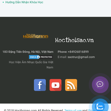
Hướng Dẫn Nhận Khóa Học
Hocthoisao.vn
183 Đặng Tiến Đông, Hà Nội, Việt Nam
Phone:
+84926816899
E-mail:
saotruc@gmail.com
Học Viện Âm Nhạc Quốc Gia Việt
Nam
© 2018 Hocthoisao.com All Rights Reserved.
Terms of use
and
Privacy Policy