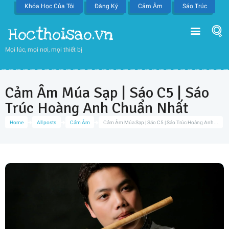
Khóa Học Của Tôi
Đăng Ký
Cảm Âm
Sáo Trúc
Hocthoisao.vn
Mọi lúc, mọi nơi, mọi thiết bị
Cảm Âm Múa Sạp | Sáo C5 | Sáo
Trúc Hoàng Anh Chuẩn Nhất
Home
All posts
Cảm Âm
Cảm Âm Múa Sạp | Sáo C5 | Sáo Trúc Hoàng Anh...