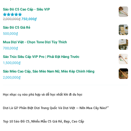
Sáo Đô C5 Cao Cấp - Siêu VIP
Giá
Giá
2,000,000
₫
750,000
₫
Được xếp
hạng
5.00
5
gốc
hiện
sao
Sáo Đô C5 Giá Rẻ
là:
tại
500,000
₫
2,000,000₫.
là:
Mua Dizi Việt - Chọn Tone Dizi Tùy Thích
750,000₫.
700,000
₫
Sáo Trúc Siêu Cấp VIP Pro | Phải Đặt Hàng Trước
1,500,000
₫
Sáo Mèo Cao Cấp, Sáo Mèo Nam Nữ, Mèo Kép Chính Hãng
2,000,000
₫
Học nhạc cụ nào phù hợp và dễ học nhất khi đi du học
Dizi Là Gì? Phân Biệt Dizi Trung Quốc Và Dizi Việt — Nên Mua Cây Nào?"
Top 10 Sáo Đô C5, Nhiều Mẫu C5 Giá Rẻ, Đẹp, Cao Cấp