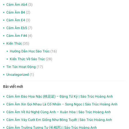
Cảm Âm Ab4
(3)
Cảm Âm B4
(2)
Cảm Âm E4
(3)
Cảm Âm Eb5
(7)
Cảm Âm F#4
(4)
Kiến Thức
(35)
Hướng Dẫn Học Sáo Trúc
(16)
Kiến Thức Về Sáo Trúc
(28)
Tin Tức Hoạt Động
(17)
Uncategorized
(1)
Bài viết mới
Cảm Âm Đào Hoa Nặc (桃花诺) – Đặng Tử Kỳ | Sáo Trúc Hoàng Anh
Cảm Âm Xin Gọi Nhau Là Cố Nhân – Song Ngọc | Sáo Trúc Hoàng Anh
Cảm Âm Về Xứ Nghệ Cùng Anh – Xuân Hòa | Sáo Trúc Hoàng Anh
Cảm Âm Váy Cưới Em Giống Như Bông Tuyết | Sáo Trúc Hoàng Anh
Cảm Âm Trường Tương Tư (长相思) | Sáo Trúc Hoàng Anh