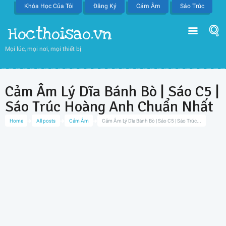
Khóa Học Của Tôi
Đăng Ký
Cảm Âm
Sáo Trúc
Hocthoisao.vn
Mọi lúc, mọi nơi, mọi thiết bị
Cảm Âm Lý Dĩa Bánh Bò | Sáo C5 |
Sáo Trúc Hoàng Anh Chuẩn Nhất
Home
All posts
Cảm Âm
Cảm Âm Lý Dĩa Bánh Bò | Sáo C5 | Sáo Trúc...