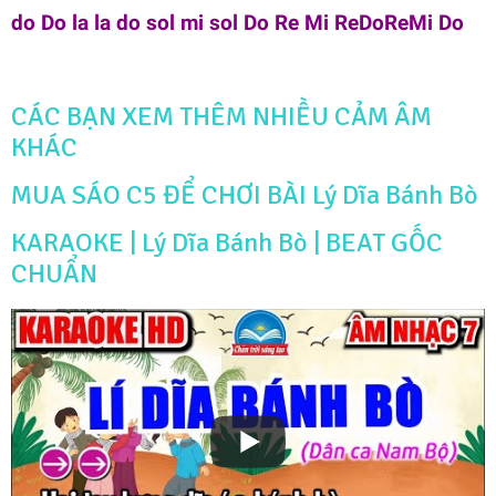
do Do la la do sol mi sol Do Re Mi ReDoReMi Do
CÁC BẠN XEM THÊM NHIỀU CẢM ÂM
KHÁC
MUA SÁO C5 ĐỂ CHƠI BÀI Lý Dĩa Bánh Bò
KARAOKE | Lý Dĩa Bánh Bò | BEAT GỐC
CHUẨN