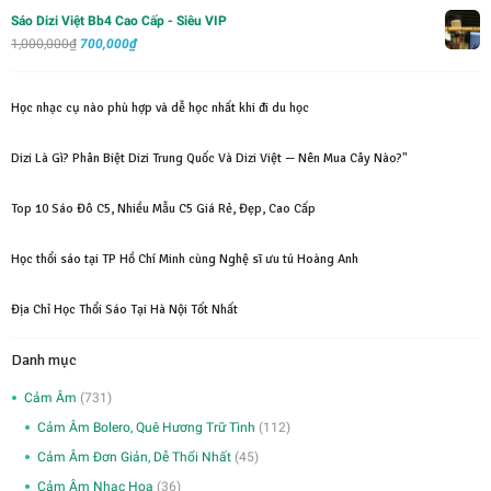
Sáo Dizi Việt Bb4 Cao Cấp - Siêu VIP
Giá
Giá
1,000,000
₫
700,000
₫
gốc
hiện
là:
tại
Học nhạc cụ nào phù hợp và dễ học nhất khi đi du học
1,000,000₫.
là:
700,000₫.
Dizi Là Gì? Phân Biệt Dizi Trung Quốc Và Dizi Việt — Nên Mua Cây Nào?"
Top 10 Sáo Đô C5, Nhiều Mẫu C5 Giá Rẻ, Đẹp, Cao Cấp
Học thổi sáo tại TP Hồ Chí Minh cùng Nghệ sĩ ưu tú Hoàng Anh
Địa Chỉ Học Thổi Sáo Tại Hà Nội Tốt Nhất
Danh mục
Cảm Âm
(731)
Cảm Âm Bolero, Quê Hương Trữ Tình
(112)
Cảm Âm Đơn Giản, Dễ Thổi Nhất
(45)
Cảm Âm Nhạc Hoa
(36)