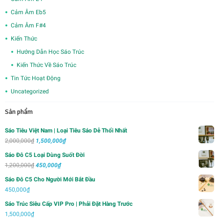
Cảm Âm Eb5
Cảm Âm F#4
Kiến Thức
Hướng Dẫn Học Sáo Trúc
Kiến Thức Về Sáo Trúc
Tin Tức Hoạt Động
Uncategorized
Sản phẩm
Sáo Tiêu Việt Nam | Loại Tiêu Sáo Dễ Thổi Nhất
Giá
Giá
2,000,000
₫
1,500,000
₫
gốc
hiện
Sáo Đô C5 Loại Dùng Suốt Đời
là:
tại
Giá
Giá
1,200,000
₫
450,000
₫
2,000,000₫.
là:
gốc
hiện
Sáo Đô C5 Cho Người Mới Bắt Đầu
1,500,000₫.
là:
tại
450,000
₫
1,200,000₫.
là:
Sáo Trúc Siêu Cấp VIP Pro | Phải Đặt Hàng Trước
450,000₫.
1,500,000
₫