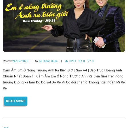
Posted
26/09/2022
by
Lê Thanh Xuân
3201
0
3
Cảm Âm Em Ở Nông Trường Anh Ra Biên Giới | Sáo A4 | Sáo Trúc Hoàng Anh
Chuẩn Nhất Đoạn 1 : Cảm Âm Em Ở Nông Trường Anh Ra Biên Giới Trên nông
trường không xa lắm Do Do sol Do Re Mi Có đôi chân đi không ngại ngần Mi Re
Re
READ MORE