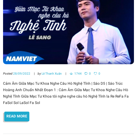
Posted
28/09/2022
by
Lê Thanh Xuân
1744
0
0
Cảm Âm Giữa Mạc Tư Khoa Nghe Câu Hò Nghệ Tĩnh | Sáo D5 | Sáo Trúc
Hoàng Anh Chuẩn Nhất Đoạn 1 : Cảm Âm Giữa Mạc Tư Khoa Nghe Câu Hò
Nghệ Tĩnh Giữa Mạc Tư Khoa tôi nghe nghe câu hò Nghệ Tĩnh la Re ReFa Fa
FaSol Sol LaSol Fa Sol
READ MORE