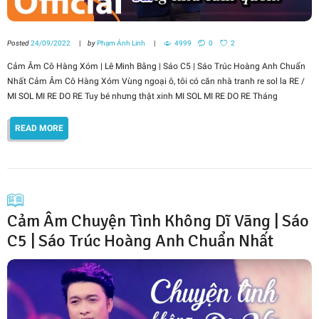
Posted
24/09/2022
by
Phạm Ánh Linh
4999
0
2
Cảm Âm Cô Hàng Xóm | Lê Minh Bằng | Sáo C5 | Sáo Trúc Hoàng Anh Chuẩn
Nhất Cảm Âm Cô Hàng Xóm Vùng ngoại ô, tôi có căn nhà tranh re sol la RE /
MI SOL MI RE DO RE Tuy bé nhưng thật xinh MI SOL MI RE DO RE Tháng
READ MORE
Cảm Âm Chuyện Tình Không Dĩ Vãng | Sáo
C5 | Sáo Trúc Hoàng Anh Chuẩn Nhất