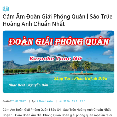
Cảm Âm Đoàn Giải Phóng Quân | Sáo Trúc
Hoàng Anh Chuẩn Nhất
Posted
28/09/2022
by
Lê Thanh Xuân
3226
0
1
Cảm Âm Đoàn Giải Phóng Quân | Sáo G4 | Sáo Trúc Hoàng Anh Chuẩn Nhất
Đoạn 1 : Cảm Đoàn Âm Giải Phóng Quân Đoàn giải phóng quân một lần ra đi