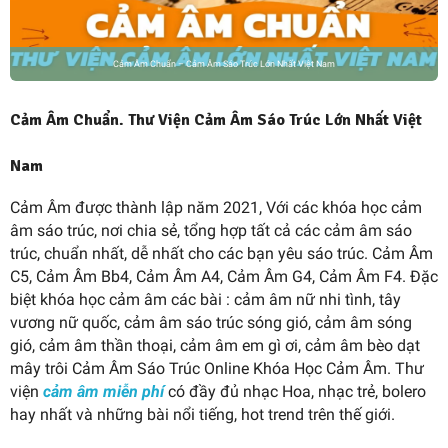
Cảm Âm Chuẩn – Cảm Âm Sáo Trúc Lớn Nhất Việt Nam
Cảm Âm Chuẩn. Thư Viện Cảm Âm Sáo Trúc Lớn Nhất Việt
Nam
Cảm Âm được thành lập năm 2021, Với các khóa học cảm
âm sáo trúc, nơi chia sẻ, tổng hợp tất cả các cảm âm sáo
trúc, chuẩn nhất, dễ nhất cho các bạn yêu sáo trúc. Cảm Âm
C5, Cảm Âm Bb4, Cảm Âm A4, Cảm Âm G4, Cảm Âm F4. Đặc
biệt khóa học cảm âm các bài : cảm âm nữ nhi tình, tây
vương nữ quốc, cảm âm sáo trúc sóng gió, cảm âm sóng
gió, cảm âm thần thoại, cảm âm em gì ơi, cảm âm bèo dạt
mây trôi Cảm Âm Sáo Trúc Online Khóa Học Cảm Âm. Thư
viện
cảm âm miễn phí
có đầy đủ nhạc Hoa, nhạc trẻ, bolero
hay nhất và những bài nổi tiếng, hot trend trên thế giới.