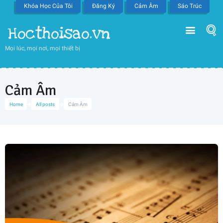
Khóa Học Của Tôi
Đăng Ký
Cảm Âm
Sáo Trúc
Hocthoisao.vn
Mọi lúc, mọi nơi, mọi thiết bị
Cảm Âm
Home
All posts
Cảm Âm