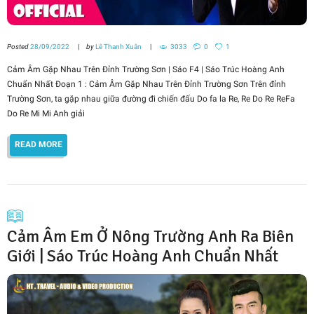
Posted
28/09/2022
by
Lê Thanh Xuân
3033
0
1
Cảm Âm Gặp Nhau Trên Đỉnh Trường Sơn | Sáo F4 | Sáo Trúc Hoàng Anh
Chuẩn Nhất Đoạn 1 : Cảm Âm Gặp Nhau Trên Đỉnh Trường Sơn Trên đỉnh
Trường Sơn, ta gặp nhau giữa đường đi chiến đấu Do fa la Re, Re Do Re ReFa
Do Re Mi Mi Anh giải
READ MORE
Cảm Âm Em Ở Nông Trường Anh Ra Biên
Giới | Sáo Trúc Hoàng Anh Chuẩn Nhất