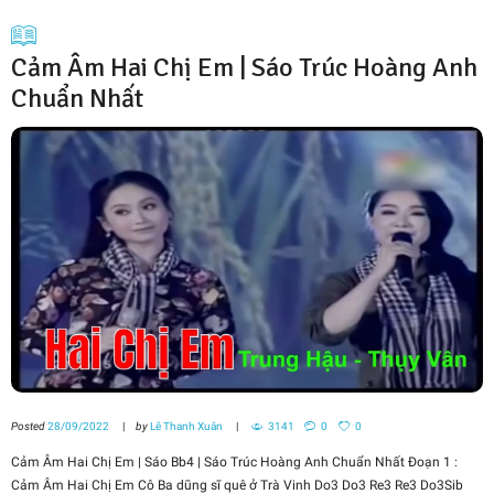
Cảm Âm Hai Chị Em | Sáo Trúc Hoàng Anh
Chuẩn Nhất
Posted
28/09/2022
by
Lê Thanh Xuân
3141
0
0
Cảm Âm Hai Chị Em | Sáo Bb4 | Sáo Trúc Hoàng Anh Chuẩn Nhất Đoạn 1 :
Cảm Âm Hai Chị Em Cô Ba dũng sĩ quê ở Trà Vinh Do3 Do3 Re3 Re3 Do3Sib