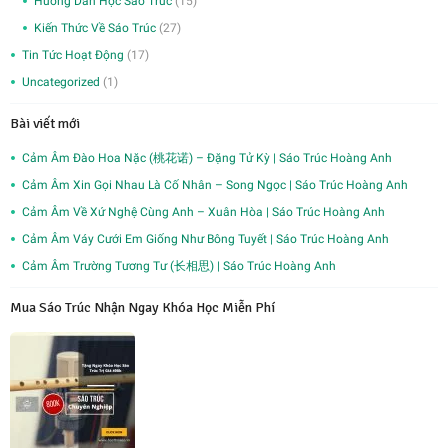
Hướng Dẫn Học Sáo Trúc
(15)
Kiến Thức Về Sáo Trúc
(27)
Tin Tức Hoạt Động
(17)
Uncategorized
(1)
Bài viết mới
Cảm Âm Đào Hoa Nặc (桃花诺) – Đặng Tử Kỳ | Sáo Trúc Hoàng Anh
Cảm Âm Xin Gọi Nhau Là Cố Nhân – Song Ngọc | Sáo Trúc Hoàng Anh
Cảm Âm Về Xứ Nghệ Cùng Anh – Xuân Hòa | Sáo Trúc Hoàng Anh
Cảm Âm Váy Cưới Em Giống Như Bông Tuyết | Sáo Trúc Hoàng Anh
Cảm Âm Trường Tương Tư (长相思) | Sáo Trúc Hoàng Anh
Mua Sáo Trúc Nhận Ngay Khóa Học Miễn Phí