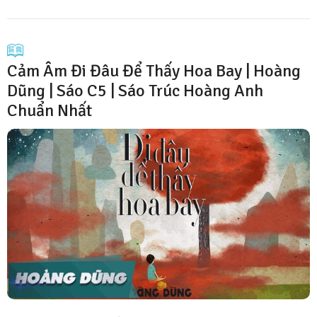
Cảm Âm Đi Đâu Để Thấy Hoa Bay | Hoàng
Dũng | Sáo C5 | Sáo Trúc Hoàng Anh
Chuẩn Nhất