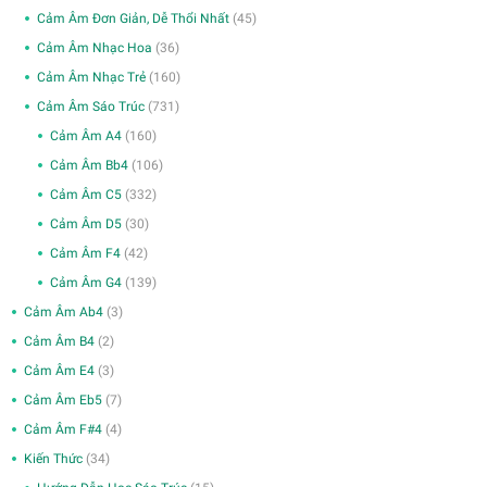
Cảm Âm Đơn Giản, Dễ Thổi Nhất
(45)
Cảm Âm Nhạc Hoa
(36)
Cảm Âm Nhạc Trẻ
(160)
Cảm Âm Sáo Trúc
(731)
Cảm Âm A4
(160)
Cảm Âm Bb4
(106)
Cảm Âm C5
(332)
Cảm Âm D5
(30)
Cảm Âm F4
(42)
Cảm Âm G4
(139)
Cảm Âm Ab4
(3)
Cảm Âm B4
(2)
Cảm Âm E4
(3)
Cảm Âm Eb5
(7)
Cảm Âm F#4
(4)
Kiến Thức
(34)