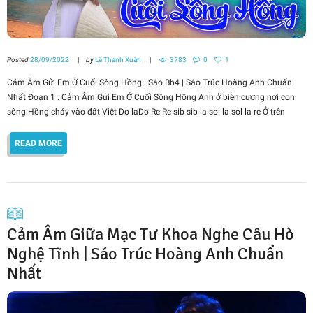
Posted
28/09/2022
by
Lê Thanh Xuân
3783
0
1
Cảm Âm Gửi Em Ở Cuối Sông Hồng | Sáo Bb4 | Sáo Trúc Hoàng Anh Chuẩn
Nhất Đoạn 1 : Cảm Âm Gửi Em Ở Cuối Sông Hồng Anh ở biên cương nơi con
sông Hồng chảy vào đất Việt Do laDo Re Re sib sib la sol la sol la re Ở trên
READ MORE
Cảm Âm Giữa Mạc Tư Khoa Nghe Câu Hò
Nghệ Tĩnh | Sáo Trúc Hoàng Anh Chuẩn
Nhất