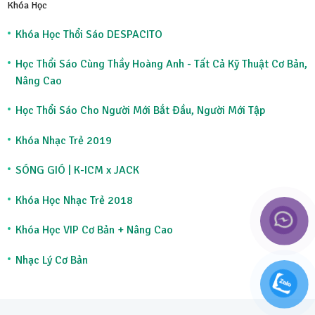
Khóa Học
Khóa Học Thổi Sáo DESPACITO
Học Thổi Sáo Cùng Thầy Hoàng Anh - Tất Cả Kỹ Thuật Cơ Bản,
Nâng Cao
Học Thổi Sáo Cho Người Mới Bắt Đầu, Người Mới Tập
Khóa Nhạc Trẻ 2019
SÓNG GIÓ | K-ICM x JACK
Khóa Học Nhạc Trẻ 2018
Khóa Học VIP Cơ Bản + Nâng Cao
Nhạc Lý Cơ Bản