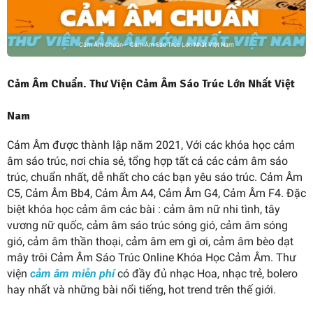
Cảm Âm Chuẩn – Cảm Âm Sáo Trúc Lớn Nhất Việt Nam
Cảm Âm Chuẩn. Thư Viện Cảm Âm Sáo Trúc Lớn Nhất Việt
Nam
Cảm Âm được thành lập năm 2021, Với các khóa học cảm
âm sáo trúc, nơi chia sẻ, tổng hợp tất cả các cảm âm sáo
trúc, chuẩn nhất, dễ nhất cho các bạn yêu sáo trúc. Cảm Âm
C5, Cảm Âm Bb4, Cảm Âm A4, Cảm Âm G4, Cảm Âm F4. Đặc
biệt khóa học cảm âm các bài : cảm âm nữ nhi tình, tây
vương nữ quốc, cảm âm sáo trúc sóng gió, cảm âm sóng
gió, cảm âm thần thoại, cảm âm em gì ơi, cảm âm bèo dạt
mây trôi Cảm Âm Sáo Trúc Online Khóa Học Cảm Âm. Thư
viện
cảm âm miễn phí
có đầy đủ nhạc Hoa, nhạc trẻ, bolero
hay nhất và những bài nổi tiếng, hot trend trên thế giới.