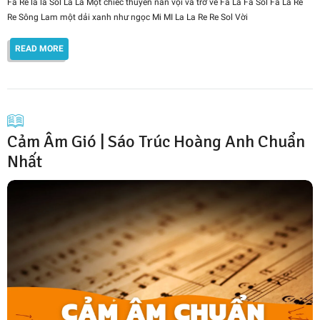
Fa Re la la Sol La La Một chiếc thuyền nan vội vã trở về Fa La Fa Sol Fa La Re
Re Sông Lam một dải xanh như ngọc Mi MI La La Re Re Sol Vời
READ MORE
Cảm Âm Gió | Sáo Trúc Hoàng Anh Chuẩn
Nhất