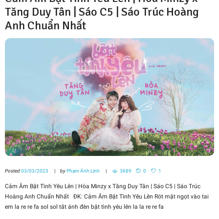
Tăng Duy Tân | Sáo C5 | Sáo Trúc Hoàng
Anh Chuẩn Nhất
Posted
03/03/2023
by
Phạm Ánh Linh
3689
0
1
Cảm Âm Bật Tình Yêu Lên | Hòa Minzy x Tăng Duy Tân | Sáo C5 | Sáo Trúc
Hoàng Anh Chuẩn Nhất ĐK: Cảm Âm Bật Tình Yêu Lên Rót mật ngọt vào tai
em la re re fa sol sol tắt ánh đèn bật tình yêu lên la la re re fa