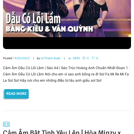
Posted
19/03/2023
by
Lê Thanh Xuân
3894
0
0
Cảm Âm Dẫu Có Lỗi Lầm | Sáo A4 | Sáo Trúc Hoàng Anh Chuẩn Nhất Đoạn 1 :
Cảm Âm Dẫu Có Lỗi Lầm Nói cho em vì sao anh bỗng ra đi Sol Fa Mi Re Mi Fa
La Sol Sol Hãy nói cho em những điều từ lâu anh giấu sol Sol
READ MORE
Cảm Âm Bật Tình Yêu Lên | Hòa Minzy x