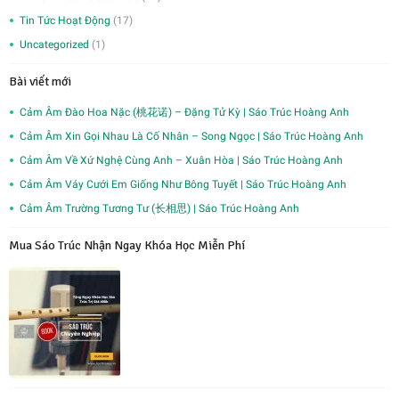
Tin Tức Hoạt Động
(17)
Uncategorized
(1)
Bài viết mới
Cảm Âm Đào Hoa Nặc (桃花诺) – Đặng Tử Kỳ | Sáo Trúc Hoàng Anh
Cảm Âm Xin Gọi Nhau Là Cố Nhân – Song Ngọc | Sáo Trúc Hoàng Anh
Cảm Âm Về Xứ Nghệ Cùng Anh – Xuân Hòa | Sáo Trúc Hoàng Anh
Cảm Âm Váy Cưới Em Giống Như Bông Tuyết | Sáo Trúc Hoàng Anh
Cảm Âm Trường Tương Tư (长相思) | Sáo Trúc Hoàng Anh
Mua Sáo Trúc Nhận Ngay Khóa Học Miễn Phí