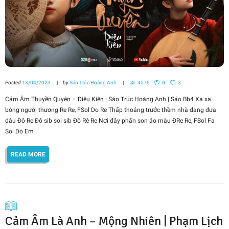
Posted
13/04/2023
by
Sáo Trúc Hoàng Anh
4075
0
3
Cảm Âm Thuyền Quyên – Diệu Kiên | Sáo Trúc Hoàng Anh | Sáo Bb4 Xa xa
bóng người thương Re Re, FSol Do Re Thấp thoáng trước thềm nhà đang đưa
dâu Đô Re Đô sib sol sib Đô Rê Re Nơi đây phấn son áo màu ĐRe Re, FSol Fa
Sol Do Em
READ MORE
Cảm Âm Là Anh – Mộng Nhiên | Phạm Lịch