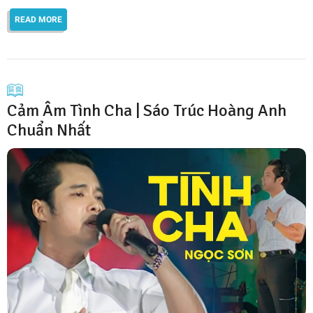
READ MORE
Cảm Âm Tình Cha | Sáo Trúc Hoàng Anh
Chuẩn Nhất