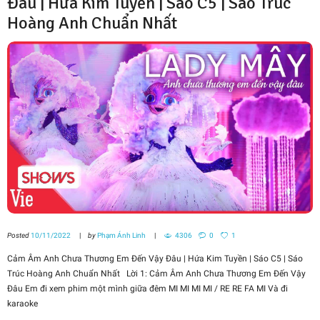
Đâu | Hứa Kim Tuyền | Sáo C5 | Sáo Trúc
Hoàng Anh Chuẩn Nhất
Posted
10/11/2022
by
Phạm Ánh Linh
4306
0
1
Cảm Âm Anh Chưa Thương Em Đến Vậy Đâu | Hứa Kim Tuyền | Sáo C5 | Sáo
Trúc Hoàng Anh Chuẩn Nhất Lời 1: Cảm Âm Anh Chưa Thương Em Đến Vậy
Đâu Em đi xem phim một mình giữa đêm MI MI MI MI / RE RE FA MI Và đi
karaoke