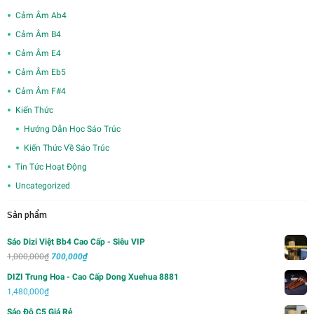
Cảm Âm Ab4
Cảm Âm B4
Cảm Âm E4
Cảm Âm Eb5
Cảm Âm F#4
Kiến Thức
Hướng Dẫn Học Sáo Trúc
Kiến Thức Về Sáo Trúc
Tin Tức Hoạt Động
Uncategorized
Sản phẩm
Sáo Dizi Việt Bb4 Cao Cấp - Siêu VIP
Giá
Giá
1,000,000
₫
700,000
₫
gốc
hiện
DIZI Trung Hoa - Cao Cấp Dong Xuehua 8881
là:
tại
1,480,000
₫
1,000,000₫.
là:
Sáo Đô C5 Giá Rẻ