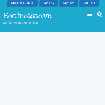
Khóa Học Của Tôi
Đăng Ký
Cảm Âm
Sáo Trúc
Hocthoisao.vn
Mọi lúc, mọi nơi, mọi thiết bị