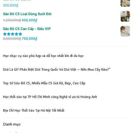
700,000₫.
500,000
₫
Sáo Đô C5 Loại Dùng Suốt Đời
Giá
Giá
1,200,000
₫
450,000
₫
gốc
hiện
Sáo Đô C5 Cao Cấp - Siêu VIP
là:
tại
Giá
Giá
2,000,000
₫
1,200,000₫.
750,000
₫
là:
Được xếp
hạng
5.00
5
gốc
hiện
450,000₫.
sao
là:
tại
Học nhạc cụ nào phù hợp và dễ học nhất khi đi du học
2,000,000₫.
là:
750,000₫.
Dizi Là Gì? Phân Biệt Dizi Trung Quốc Và Dizi Việt — Nên Mua Cây Nào?"
Top 10 Sáo Đô C5, Nhiều Mẫu C5 Giá Rẻ, Đẹp, Cao Cấp
Học thổi sáo tại TP Hồ Chí Minh cùng Nghệ sĩ ưu tú Hoàng Anh
Địa Chỉ Học Thổi Sáo Tại Hà Nội Tốt Nhất
Danh mục