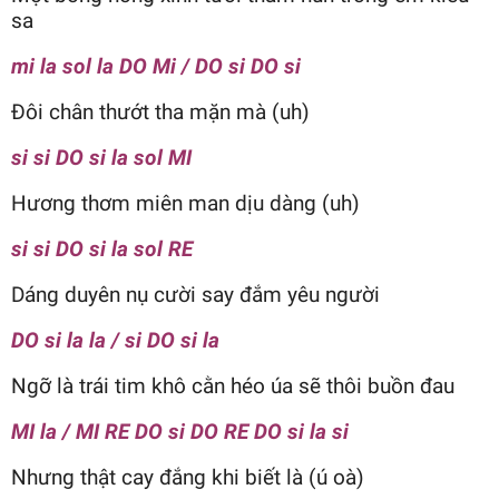
sa
mi la sol la DO Mi / DO si DO si
Đôi chân thướt tha mặn mà (uh)
si si DO si la sol MI
Hương thơm miên man dịu dàng (uh)
si si DO si la sol RE
Dáng duyên nụ cười say đắm yêu người
DO si la la / si DO si la
Ngỡ là trái tim khô cằn héo úa sẽ thôi buồn đau
MI la / MI RE DO si DO RE DO si la si
Nhưng thật cay đắng khi biết là (ú oà)