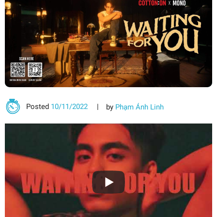
Posted
10/11/2022
by
Phạm Ánh Linh