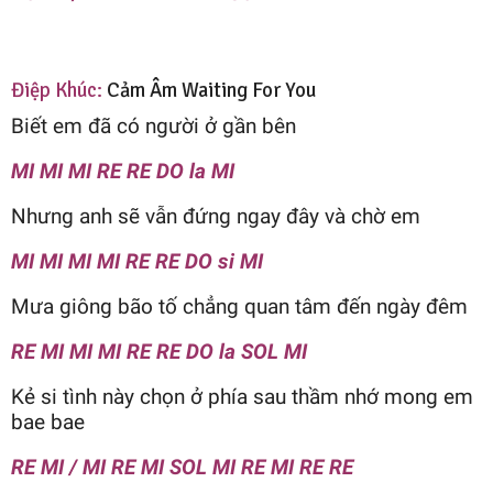
Điệp Khúc:
Cảm Âm Waiting For You
Biết em đã có người ở gần bên
MI MI MI RE RE DO la MI
Nhưng anh sẽ vẫn đứng ngay đây và chờ em
MI MI MI MI RE RE DO si MI
Mưa giông bão tố chẳng quan tâm đến ngày đêm
RE MI MI MI RE RE DO la SOL MI
Kẻ si tình này chọn ở phía sau thầm nhớ mong em
bae bae
RE MI / MI RE MI SOL MI RE MI RE RE