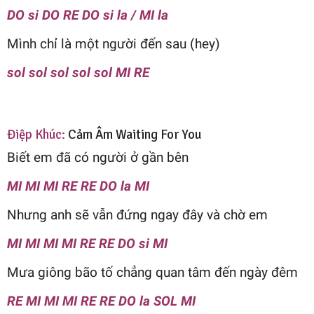
DO si DO RE DO si la / MI la
Mình chỉ là một người đến sau (hey)
sol sol sol sol sol MI RE
Điệp Khúc:
Cảm Âm Waiting For You
Biết em đã có người ở gần bên
MI MI MI RE RE DO la MI
Nhưng anh sẽ vẫn đứng ngay đây và chờ em
MI MI MI MI RE RE DO si MI
Mưa giông bão tố chẳng quan tâm đến ngày đêm
RE MI MI MI RE RE DO la SOL MI