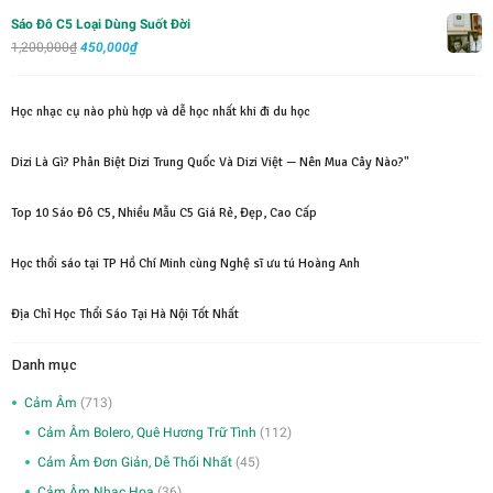
gốc
hiện
Sáo Đô C5 Loại Dùng Suốt Đời
là:
tại
Giá
Giá
1,200,000
₫
450,000
₫
2,000,000₫.
là:
gốc
hiện
1,500,000₫.
là:
tại
Học nhạc cụ nào phù hợp và dễ học nhất khi đi du học
1,200,000₫.
là:
450,000₫.
Dizi Là Gì? Phân Biệt Dizi Trung Quốc Và Dizi Việt — Nên Mua Cây Nào?"
Top 10 Sáo Đô C5, Nhiều Mẫu C5 Giá Rẻ, Đẹp, Cao Cấp
Học thổi sáo tại TP Hồ Chí Minh cùng Nghệ sĩ ưu tú Hoàng Anh
Địa Chỉ Học Thổi Sáo Tại Hà Nội Tốt Nhất
Danh mục
Cảm Âm
(713)
Cảm Âm Bolero, Quê Hương Trữ Tình
(112)
Cảm Âm Đơn Giản, Dễ Thổi Nhất
(45)
Cảm Âm Nhạc Hoa
(36)