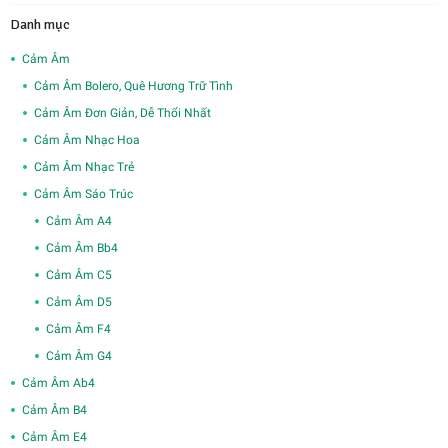
Danh mục
Cảm Âm
Cảm Âm Bolero, Quê Hương Trữ Tình
Cảm Âm Đơn Giản, Dễ Thổi Nhất
Cảm Âm Nhạc Hoa
Cảm Âm Nhạc Trẻ
Cảm Âm Sáo Trúc
Cảm Âm A4
Cảm Âm Bb4
Cảm Âm C5
Cảm Âm D5
Cảm Âm F4
Cảm Âm G4
Cảm Âm Ab4
Cảm Âm B4
Cảm Âm E4