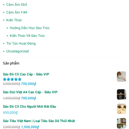
Cảm Âm Eb5
Cảm Âm F#4
Kiến Thức
Hướng Dẫn Học Sáo Trúc
Kiến Thức Về Sáo Trúc
Tin Tức Hoạt Động
Uncategorized
Sản phẩm
Sáo Đô C5 Cao Cấp - Siêu VIP
Giá
Giá
2,000,000
₫
750,000
₫
Được xếp
hạng
5.00
5
gốc
hiện
sao
Sáo Dizi Việt A4 Cao Cấp - Siêu VIP
là:
tại
Giá
Giá
1,000,000
₫
700,000
₫
2,000,000₫.
là:
gốc
hiện
Sáo Đô C5 Cho Người Mới Bắt Đầu
750,000₫.
là:
tại
450,000
₫
1,000,000₫.
là:
Sáo Tiêu Việt Nam | Loại Tiêu Sáo Dễ Thổi Nhất
700,000₫.
Giá
Giá
2,000,000
₫
1,500,000
₫