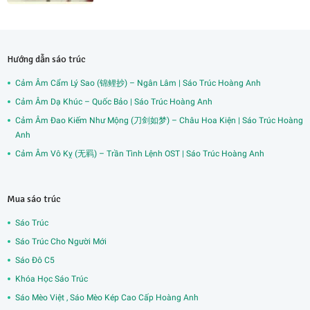
Hướng dẫn sáo trúc
Cảm Âm Cẩm Lý Sao (锦鲤抄) – Ngân Lâm | Sáo Trúc Hoàng Anh
Cảm Âm Dạ Khúc – Quốc Bảo | Sáo Trúc Hoàng Anh
Cảm Âm Đao Kiếm Như Mộng (刀剑如梦) – Châu Hoa Kiện | Sáo Trúc Hoàng
Anh
Cảm Âm Vô Kỵ (无羁) – Trần Tình Lệnh OST | Sáo Trúc Hoàng Anh
Mua sáo trúc
Sáo Trúc
Sáo Trúc Cho Người Mới
Sáo Đô C5
Khóa Học Sáo Trúc
Sáo Mèo Việt , Sáo Mèo Kép Cao Cấp Hoàng Anh