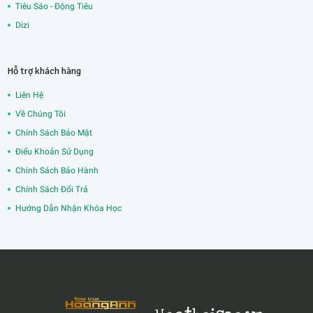
Tiêu Sáo - Động Tiêu
Dizi
Hỗ trợ khách hàng
Liên Hệ
Về Chúng Tôi
Chính Sách Bảo Mật
Điểu Khoản Sử Dụng
Chính Sách Bảo Hành
Chính Sách Đổi Trả
Hướng Dẫn Nhận Khóa Học