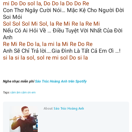
mi Do Do sol la, Do Do la Do Do Re
Con Thơ Ngây Cười Nói… Mặc Kệ Cho Người Đời
Soi Mói
Sol Sol Sol Mi Sol, la Re Mi Re la Re Mi
Nếu Có Ai Hỏi Về … Điều Tuyệt Vời Nhất Của Đời
Anh
Re Mi Re Do la, la mi la Mi Re Do Re
Anh Sẽ Chỉ Trả lời….Gia Đình Là Tất Cả Em Ơi …!
si la si la sol, sol re mi sol Do si la
Nghe nhạc miễn phí
Sáo Trúc Hoàng Anh trên Spotify
Tags:
cảm âm cảm ơn em
About
Sáo Trúc Hoàng Anh