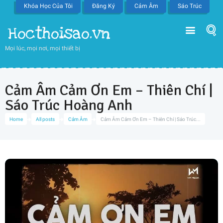
Khóa Học Của Tôi
Đăng Ký
Cảm Âm
Sáo Trúc
Hocthoisao.vn
Mọi lúc, mọi nơi, mọi thiết bị
Cảm Âm Cảm Ơn Em – Thiên Chí |
Sáo Trúc Hoàng Anh
Home
All posts
Cảm Âm
Cảm Âm Cảm Ơn Em – Thiên Chí | Sáo Trúc...