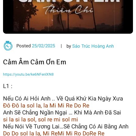
Posted
25/02/2025
by
Sáo Trúc Hoàng Anh
Cảm Âm Cảm Ơn Em
https://youtu.be/ke6NFenlXN8
L1 :
Nếu Có Ai Hỏi Anh .. Về Quá Khứ Kia Ngày Xưa
Đô Đô la sol la, la Mi Mi Re Do Re
Anh Sẽ Chẳng Ngần Ngại … Khi Mà Anh Đã Sai
si la si la sol, sol re mi sol mi
Nếu Nói Về Tương Lai…Sẽ Chẳng Có Ai Bằng Anh
Do Do sol la la, Mi ReMi Mi Ro DoRe Re