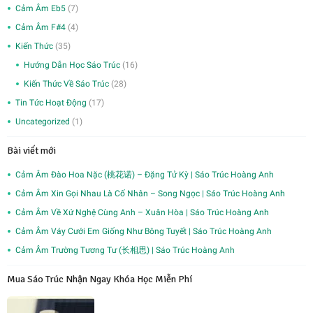
Cảm Âm Eb5
(7)
Cảm Âm F#4
(4)
Kiến Thức
(35)
Hướng Dẫn Học Sáo Trúc
(16)
Kiến Thức Về Sáo Trúc
(28)
Tin Tức Hoạt Động
(17)
Uncategorized
(1)
Bài viết mới
Cảm Âm Đào Hoa Nặc (桃花诺) – Đặng Tử Kỳ | Sáo Trúc Hoàng Anh
Cảm Âm Xin Gọi Nhau Là Cố Nhân – Song Ngọc | Sáo Trúc Hoàng Anh
Cảm Âm Về Xứ Nghệ Cùng Anh – Xuân Hòa | Sáo Trúc Hoàng Anh
Cảm Âm Váy Cưới Em Giống Như Bông Tuyết | Sáo Trúc Hoàng Anh
Cảm Âm Trường Tương Tư (长相思) | Sáo Trúc Hoàng Anh
Mua Sáo Trúc Nhận Ngay Khóa Học Miễn Phí