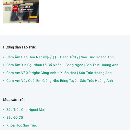
Hướng dẫn sáo trúc
Cảm Âm Đào Hoa Nặc (桃花诺) – Đặng Tử Kỳ | Sáo Trúc Hoàng Anh
Cảm Âm Xin Gọi Nhau Là Cố Nhân – Song Ngọc | Sáo Trúc Hoàng Anh
Cảm Âm Về Xứ Nghệ Cùng Anh – Xuân Hòa | Sáo Trúc Hoàng Anh
Cảm Âm Váy Cưới Em Giống Như Bông Tuyết | Sáo Trúc Hoàng Anh
Mua sáo trúc
Sáo Trúc Cho Người Mới
Sáo Đô C5
Khóa Học Sáo Trúc