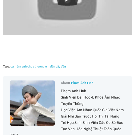
Tags:
cảm âm anh chưa thương em đến vậy đâu
About
Phạm Ánh Linh
Phạm Ánh Linh
Sinh Viên Đại Học 4: Khoa Âm Nhạc
Truyền Thống
Học Viện Âm Nhạc Quốc Gia Việt Nam
Giải Nhì Sáo Trúc : Hội Thi Tài Năng
Trẻ Học Sinh Sinh Viên Các Cơ Sở Đào
Tạo Văn Hóa Nghệ Thuật Toàn Quốc