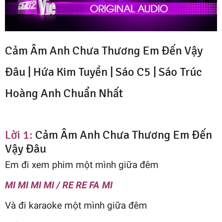
Cảm Âm Anh Chưa Thương Em Đến Vậy
Đâu | Hứa Kim Tuyền |
Sáo C5
|
Sáo Trúc
Hoàng Anh
Chuẩn Nhất
Lời 1:
Cảm Âm Anh Chưa Thương Em Đến
Vậy Đâu
Em đi xem phim một mình giữa đêm
MI MI MI MI / RE RE FA MI
Và đi karaoke một mình giữa đêm