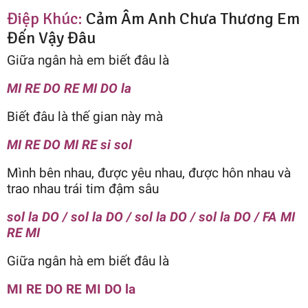
Điệp Khúc:
Cảm Âm Anh Chưa Thương Em
Đến Vậy Đâu
Giữa ngân hà em biết đâu là
MI RE DO RE MI DO la
Biết đâu là thế gian này mà
MI RE DO MI RE si sol
Mình bên nhau, được yêu nhau, được hôn nhau và
trao nhau trái tim đậm sâu
sol la DO / sol la DO / sol la DO / sol la DO / FA MI
RE MI
Giữa ngân hà em biết đâu là
MI RE DO RE MI DO la