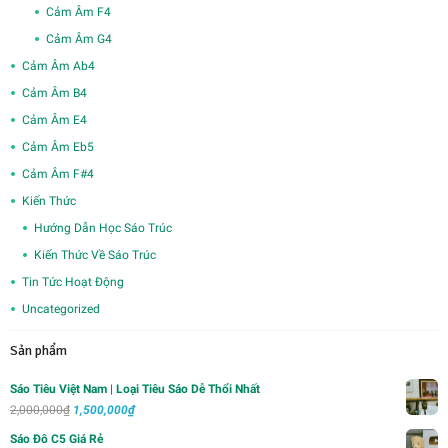
Cảm Âm F4
Cảm Âm G4
Cảm Âm Ab4
Cảm Âm B4
Cảm Âm E4
Cảm Âm Eb5
Cảm Âm F#4
Kiến Thức
Hướng Dẫn Học Sáo Trúc
Kiến Thức Về Sáo Trúc
Tin Tức Hoạt Động
Uncategorized
Sản phẩm
Sáo Tiêu Việt Nam | Loại Tiêu Sáo Dễ Thổi Nhất
Giá
Giá
2,000,000
₫
1,500,000
₫
gốc
hiện
Sáo Đô C5 Giá Rẻ