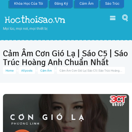
Khóa Học Của Tôi
Đăng Ký
Cảm Âm
Sáo Trúc
Hocthoisao.vn
Mọi lúc, mọi nơi, mọi thiết bị
Cảm Âm Cơn Gió Lạ | Sáo C5 | Sáo
Trúc Hoàng Anh Chuẩn Nhất
Home
All posts
Cảm Âm
Cảm Âm Cơn Gió Lạ | Sáo C5 | Sáo Trúc Hoàng...