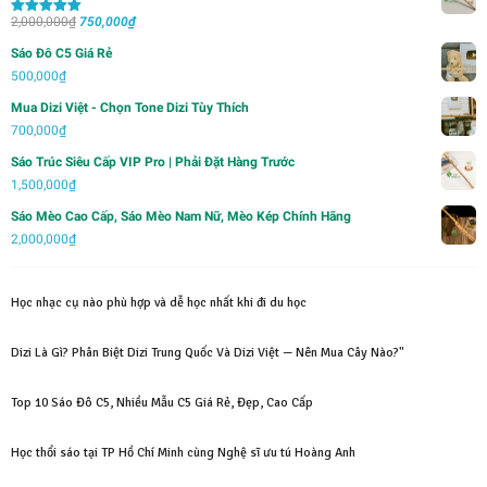
Giá
Giá
2,000,000
₫
750,000
₫
Được xếp
hạng
5.00
5
gốc
hiện
sao
Sáo Đô C5 Giá Rẻ
là:
tại
500,000
₫
2,000,000₫.
là:
Mua Dizi Việt - Chọn Tone Dizi Tùy Thích
750,000₫.
700,000
₫
Sáo Trúc Siêu Cấp VIP Pro | Phải Đặt Hàng Trước
1,500,000
₫
Sáo Mèo Cao Cấp, Sáo Mèo Nam Nữ, Mèo Kép Chính Hãng
2,000,000
₫
Học nhạc cụ nào phù hợp và dễ học nhất khi đi du học
Dizi Là Gì? Phân Biệt Dizi Trung Quốc Và Dizi Việt — Nên Mua Cây Nào?"
Top 10 Sáo Đô C5, Nhiều Mẫu C5 Giá Rẻ, Đẹp, Cao Cấp
Học thổi sáo tại TP Hồ Chí Minh cùng Nghệ sĩ ưu tú Hoàng Anh