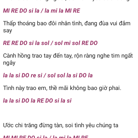
MI RE DO si la / la mi la MI RE
Thấp thoáng bao đôi nhân tình, đang đùa vui đắm
say
RE RE DO si la sol / sol mi sol RE DO
Cành hồng trao tay đến tay, rộn ràng nghe tim ngất
ngây
la la si DO re si / sol sol la si DO la
Tình này trao em, thề mãi không bao giờ phai.
la la si DO la RE DO si la si
Ước chi trăng đừng tàn, soi tình yêu chúng ta
MI MI RE DO si la / la mi la MI RE