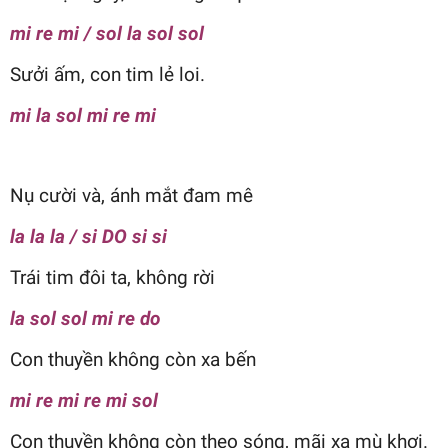
mi re mi / sol la sol sol
Sưởi ấm, con tim lẻ loi.
mi la sol mi re mi
Nụ cười và, ánh mắt đam mê
la la la / si DO si si
Trái tim đôi ta, không rời
la sol sol mi re do
Con thuyền không còn xa bến
mi re mi re mi sol
Con thuyền không còn theo sóng, mãi xa mù khơi.