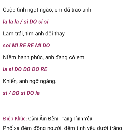
Cuộc tình ngọt ngào, em đã trao anh
la la la / si DO si si
Làm trái, tim anh đổi thay
sol MI RE RE MI DO
Niềm hạnh phúc, anh đang có em
la si DO DO DO RE
Khiến, anh ngỡ ngàng.
si / DO si DO la
Điệp Khúc:
Cảm Âm Đêm Trăng Tình Yêu
Phố xa đêm đông người, đêm tình yêu dưới trăng