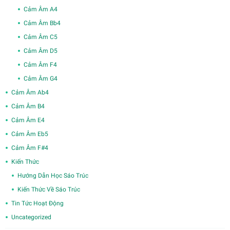
Cảm Âm A4
Cảm Âm Bb4
Cảm Âm C5
Cảm Âm D5
Cảm Âm F4
Cảm Âm G4
Cảm Âm Ab4
Cảm Âm B4
Cảm Âm E4
Cảm Âm Eb5
Cảm Âm F#4
Kiến Thức
Hướng Dẫn Học Sáo Trúc
Kiến Thức Về Sáo Trúc
Tin Tức Hoạt Động
Uncategorized