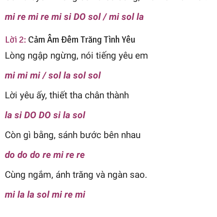
mi re mi re mi si DO sol / mi sol la
Lời 2:
Cảm Âm Đêm Trăng Tình Yêu
Lòng ngập ngừng, nói tiếng yêu em
mi mi mi / sol la sol sol
Lời yêu ấy, thiết tha chân thành
la si DO DO si la sol
Còn gì bằng, sánh bước bên nhau
do do do re mi re re
Cùng ngắm, ánh trăng và ngàn sao.
mi la la sol mi re mi