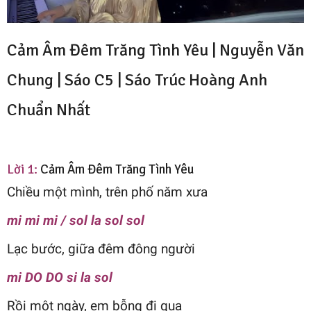
Cảm Âm Đêm Trăng Tình Yêu | Nguyễn Văn
Chung |
Sáo C5
|
Sáo Trúc Hoàng Anh
Chuẩn Nhất
Lời 1:
Cảm Âm Đêm Trăng Tình Yêu
Chiều một mình, trên phố năm xưa
mi mi mi / sol la sol sol
Lạc bước, giữa đêm đông người
mi DO DO si la sol
Rồi một ngày, em bỗng đi qua