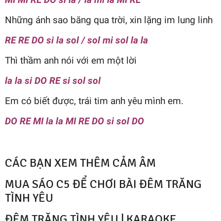
Những ánh sao băng qua trời, xin lặng im lung linh
RE RE DO si la sol / sol mi sol la la
Thì thầm anh nói với em một lời
la la si DO RE si sol sol
Em có biết được, trái tim anh yêu mình em.
DO RE MI la la MI RE DO si sol DO
CÁC BẠN XEM THÊM CẢM ÂM
MUA SÁO C5 ĐỂ CHƠI BÀI ĐÊM TRĂNG
TÌNH YÊU
ĐÊM TRĂNG TÌNH YÊU | KARAOKE