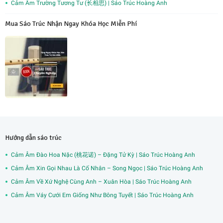
Cảm Âm Trường Tương Tư (长相思) | Sáo Trúc Hoàng Anh
Mua Sáo Trúc Nhận Ngay Khóa Học Miễn Phí
Hướng dẫn sáo trúc
Cảm Âm Đào Hoa Nặc (桃花诺) – Đặng Tử Kỳ | Sáo Trúc Hoàng Anh
Cảm Âm Xin Gọi Nhau Là Cố Nhân – Song Ngọc | Sáo Trúc Hoàng Anh
Cảm Âm Về Xứ Nghệ Cùng Anh – Xuân Hòa | Sáo Trúc Hoàng Anh
Cảm Âm Váy Cưới Em Giống Như Bông Tuyết | Sáo Trúc Hoàng Anh