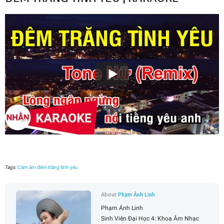
Tags:
Cảm âm đêm trăng tình yêu
About
Phạm Ánh Linh
Phạm Ánh Linh
Sinh Viên Đại Học 4: Khoa Âm Nhạc