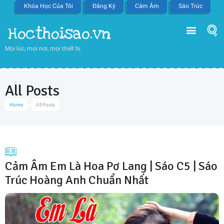
Khóa Học Của Tôi
Đăng Ký
Cảm Âm
Sáo Trúc
Hocthoisao.vn
Mọi lúc, mọi nơi, mọi thiết bị
All Posts
Home
All Posts
Cảm Âm Em Là Hoa Pơ Lang | Sáo C5 | Sáo
Trúc Hoàng Anh Chuẩn Nhất