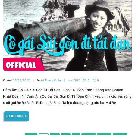
Posted
18/09/2022
by
Lê Thanh Xuân
2870
0
0
Cảm Âm Cô Gái Sài Gòn Đi Tải Đạn | Sáo F4 | Sáo Trúc Hoàng Anh Chuẩn
Nhất Đoạn 1 : Cảm Âm Cô Gái Sài Gòn Đi Tải Đạn Chim kêu, chim kêu ven rừng
suối gọi Re Re Re Re ReDo la ReFa la Ta lên đường nặng trĩu hai vai Re
READ MORE