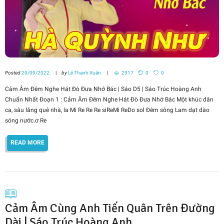
Posted
20/09/2022
by
Lê Thanh Xuân
2917
0
0
Cảm Âm Đêm Nghe Hát Đò Đưa Nhớ Bác | Sáo D5 | Sáo Trúc Hoàng Anh
Chuẩn Nhất Đoạn 1 : Cảm Âm Đêm Nghe Hát Đò Đưa Nhớ Bác Một khúc dân
ca, sâu lắng quê nhà, la Mi Re Re Re siReMi ReDo sol Đêm sông Lam dạt dào
sóng nước.ơ Re
READ MORE
Cảm Âm Cùng Anh Tiến Quân Trên Đường
Dài | Sáo Trúc Hoàng Anh