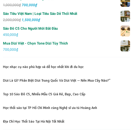
Giá
Giá
1,000,000
₫
700,000
₫
gốc
hiện
Sáo Tiêu Việt Nam | Loại Tiêu Sáo Dễ Thổi Nhất
là:
tại
Giá
Giá
2,000,000
₫
1,500,000
₫
1,000,000₫.
là:
gốc
hiện
Sáo Đô C5 Cho Người Mới Bắt Đầu
700,000₫.
là:
tại
450,000
₫
2,000,000₫.
là:
Mua Dizi Việt - Chọn Tone Dizi Tùy Thích
1,500,000₫.
700,000
₫
Học nhạc cụ nào phù hợp và dễ học nhất khi đi du học
Dizi Là Gì? Phân Biệt Dizi Trung Quốc Và Dizi Việt — Nên Mua Cây Nào?"
Top 10 Sáo Đô C5, Nhiều Mẫu C5 Giá Rẻ, Đẹp, Cao Cấp
Học thổi sáo tại TP Hồ Chí Minh cùng Nghệ sĩ ưu tú Hoàng Anh
Địa Chỉ Học Thổi Sáo Tại Hà Nội Tốt Nhất