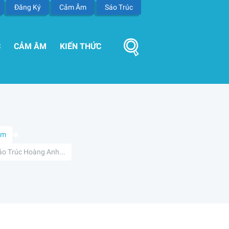
Đăng Ký
Cảm Âm
Sáo Trúc
C
CẢM ÂM
KIẾN THỨC
Âm
o Trúc Hoàng Anh...