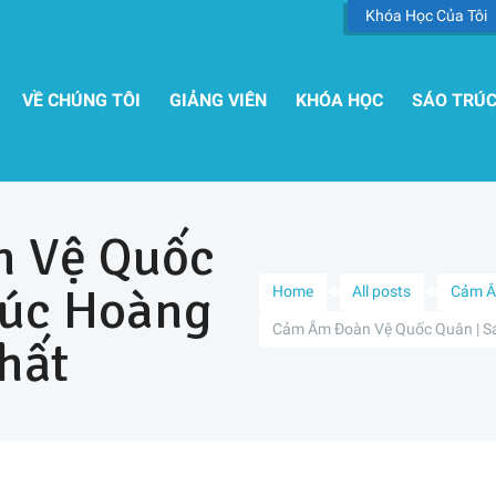
Khóa Học Của Tôi
VỀ CHÚNG TÔI
GIẢNG VIÊN
KHÓA HỌC
SÁO TRÚ
 Vệ Quốc
rúc Hoàng
Home
All posts
Cảm 
Cảm Âm Đoàn Vệ Quốc Quân | Sá
hất