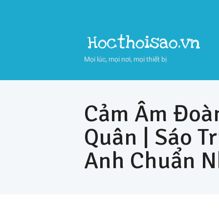
Hocthoisao.vn
Mọi lúc, mọi nơi, mọi thiết bị
Cảm Âm Đoàn
Quân | Sáo T
Anh Chuẩn N