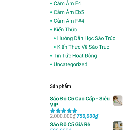
Cảm Âm E4
Cảm Âm Eb5
Cảm Âm F#4
Kiến Thức
Hướng Dẫn Học Sáo Trúc
Kiến Thức Về Sáo Trúc
Tin Tức Hoạt Động
Uncategorized
Sản phẩm
Sáo Đô C5 Cao Cấp - Siêu
VIP
Giá
Giá
2,000,000
₫
750,000
₫
Được xếp
gốc
hiện
hạng
5.00
5
Sáo Đô C5 Giá Rẻ
là:
tại
sao