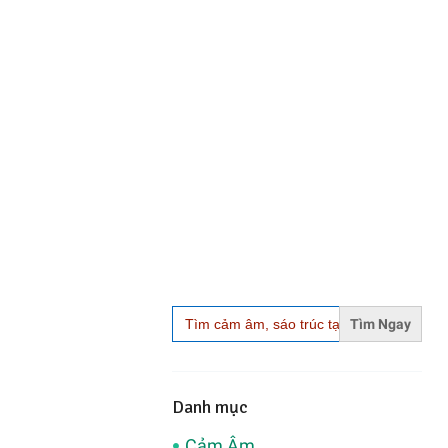
Search
for:
Danh mục
Cảm Âm