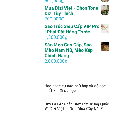
500,000
₫
2,000,000₫.
là:
Mua Dizi Việt - Chọn Tone
750,000₫.
Dizi Tùy Thích
700,000
₫
Sáo Trúc Siêu Cấp VIP Pro
| Phải Đặt Hàng Trước
1,500,000
₫
Sáo Mèo Cao Cấp, Sáo
Mèo Nam Nữ, Mèo Kép
Chính Hãng
2,000,000
₫
Học nhạc cụ nào phù hợp và dễ học
nhất khi đi du học
Dizi Là Gì? Phân Biệt Dizi Trung Quốc
Và Dizi Việt — Nên Mua Cây Nào?"