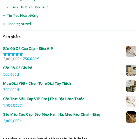
Kiến Thức Về Sáo Trúc
Tin Tức Hoạt Động
Uncategorized
Sản phẩm
Sáo Đô C5 Cao Cấp - Siêu VIP
Giá
Giá
2,000,000
₫
750,000
₫
Được xếp
hạng
5.00
5
gốc
hiện
sao
Sáo Đô C5 Giá Rẻ
là:
tại
500,000
₫
2,000,000₫.
là:
Mua Dizi Việt - Chọn Tone Dizi Tùy Thích
750,000₫.
700,000
₫
Sáo Trúc Siêu Cấp VIP Pro | Phải Đặt Hàng Trước
1,500,000
₫
Sáo Mèo Cao Cấp, Sáo Mèo Nam Nữ, Mèo Kép Chính Hãng
2,000,000
₫