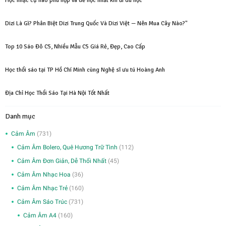
Học nhạc cụ nào phù hợp và dễ học nhất khi đi du học
Dizi Là Gì? Phân Biệt Dizi Trung Quốc Và Dizi Việt — Nên Mua Cây Nào?"
Top 10 Sáo Đô C5, Nhiều Mẫu C5 Giá Rẻ, Đẹp, Cao Cấp
Học thổi sáo tại TP Hồ Chí Minh cùng Nghệ sĩ ưu tú Hoàng Anh
Địa Chỉ Học Thổi Sáo Tại Hà Nội Tốt Nhất
Danh mục
Cảm Âm
(731)
Cảm Âm Bolero, Quê Hương Trữ Tình
(112)
Cảm Âm Đơn Giản, Dễ Thổi Nhất
(45)
Cảm Âm Nhạc Hoa
(36)
Cảm Âm Nhạc Trẻ
(160)
Cảm Âm Sáo Trúc
(731)
Cảm Âm A4
(160)