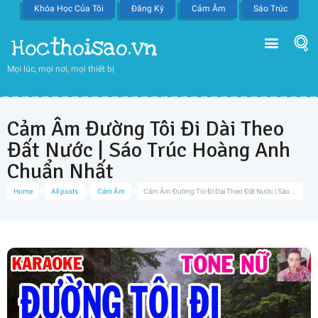
Khóa Học Của Tôi
Đăng Ký
Cảm Âm
Sáo Trúc
Hocthoisao.vn
Mọi lúc, mọi nơi, mọi thiết bị
Cảm Âm Đường Tôi Đi Dài Theo
Đất Nước | Sáo Trúc Hoàng Anh
Chuẩn Nhất
Home
All posts
Cảm Âm
Cảm Âm Đường Tôi Đi Dài Theo Đất Nước | Sáo...