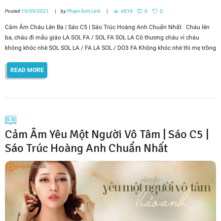
Posted
19/09/2021
by
Phạm Ánh Linh
4519
0
0
Cảm Âm Cháu Lên Ba | Sáo C5 | Sáo Trúc Hoàng Anh Chuẩn Nhất Cháu lên
ba, cháu đi mẫu giáo LA SOL FA / SOL FA SOL LA Cô thương cháu vì cháu
không khóc nhè SOL SOL LA / FA LA SOL / DO3 FA Không khóc nhè thì mẹ trồng
READ MORE
Cảm Âm Yêu Một Người Vô Tâm | Sáo C5 |
Sáo Trúc Hoàng Anh Chuẩn Nhất