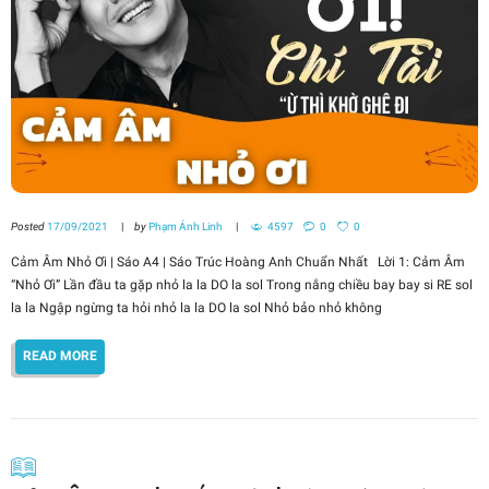
Posted
17/09/2021
by
Phạm Ánh Linh
4597
0
0
Cảm Âm Nhỏ Ơi | Sáo A4 | Sáo Trúc Hoàng Anh Chuẩn Nhất Lời 1: Cảm Âm
“Nhỏ Ơi” Lần đầu ta gặp nhỏ la la DO la sol Trong nắng chiều bay bay si RE sol
la la Ngập ngừng ta hỏi nhỏ la la DO la sol Nhỏ bảo nhỏ không
READ MORE