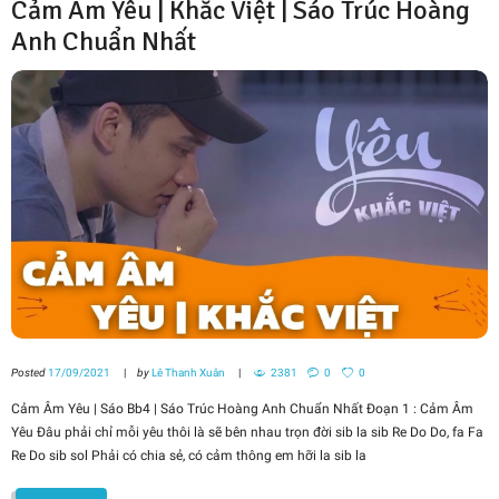
Cảm Âm Yêu | Khắc Việt | Sáo Trúc Hoàng
Anh Chuẩn Nhất
Posted
17/09/2021
by
Lê Thanh Xuân
2381
0
0
Cảm Âm Yêu | Sáo Bb4 | Sáo Trúc Hoàng Anh Chuẩn Nhất Đoạn 1 : Cảm Âm
Yêu Đâu phải chỉ mỗi yêu thôi là sẽ bên nhau trọn đời sib la sib Re Do Do, fa Fa
Re Do sib sol Phải có chia sẻ, có cảm thông em hỡi la sib la