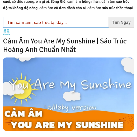
cưới,
cô độc vương, em gì ơi,
Sóng Gió,
cảm âm
hồng nhan,
cảm âm
sáo trúc
độ ta không độ nàng,
cảm âm
cô đơn dành cho ai,
cảm âm
sáo trúc thần thoại
Search
for:
Cảm Âm You Are My Sunshine | Sáo Trúc
Hoàng Anh Chuẩn Nhất