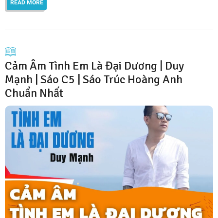
READ MORE
Cảm Âm Tình Em Là Đại Dương | Duy
Mạnh | Sáo C5 | Sáo Trúc Hoàng Anh
Chuẩn Nhất