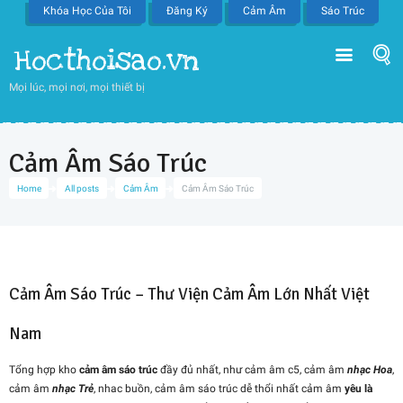
Khóa Học Của Tôi
Đăng Ký
Cảm Âm
Sáo Trúc
Hocthoisao.vn
Mọi lúc, mọi nơi, mọi thiết bị
Cảm Âm Sáo Trúc
Home
All posts
Cảm Âm
Cảm Âm Sáo Trúc
Cảm Âm Sáo Trúc – Thư Viện Cảm Âm Lớn Nhất Việt
Nam
Tổng hợp kho
cảm âm sáo trúc
đầy đủ nhất, như cảm âm c5, cảm âm
nhạc Hoa
,
cảm âm
nhạc Trẻ
, nhac buồn, cảm âm sáo trúc dễ thổi nhất cảm âm
yêu là