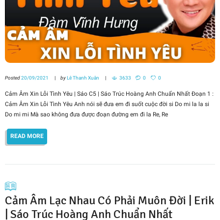
Posted
20/09/2021
by
Lê Thanh Xuân
3633
0
0
Cảm Âm Xin Lỗi Tình Yêu | Sáo C5 | Sáo Trúc Hoàng Anh Chuẩn Nhất Đoạn 1 :
Cảm Âm Xin Lỗi Tình Yêu Anh nói sẽ đưa em đi suốt cuộc đời si Do mi la la si
Do mi mi Mà sao không đưa được đoạn đường em đi la Re, Re
READ MORE
Cảm Âm Lạc Nhau Có Phải Muôn Đời | Erik
| Sáo Trúc Hoàng Anh Chuẩn Nhất