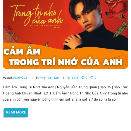
Posted
20/09/2021
by
Phạm Ánh Linh
3478
0
0
Cảm Âm Trong Trí Nhớ Của Anh | Nguyễn Trần Trung Quân | Sáo C5 | Sáo Trúc
Hoàng Anh Chuẩn Nhất Lời 1: Cảm Âm “Trong Trí Nhớ Của Anh” Trong trí nhớ
của anh còn vẹn nguyên bóng hình em sol la la la sol la / do sol la la sol
READ MORE