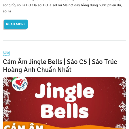
sông hồ, sol la DO / la sol DO la sol mi Mà nơi đây bỗng dừng bước phiêu du,
sol la
READ MORE
Cảm Âm Jingle Bells | Sáo C5 | Sáo Trúc
Hoàng Anh Chuẩn Nhất