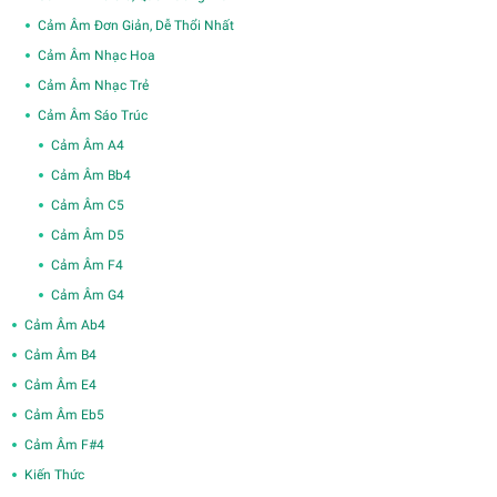
Cảm Âm Đơn Giản, Dễ Thổi Nhất
Cảm Âm Nhạc Hoa
Cảm Âm Nhạc Trẻ
Cảm Âm Sáo Trúc
Cảm Âm A4
Cảm Âm Bb4
Cảm Âm C5
Cảm Âm D5
Cảm Âm F4
Cảm Âm G4
Cảm Âm Ab4
Cảm Âm B4
Cảm Âm E4
Cảm Âm Eb5
Cảm Âm F#4
Kiến Thức