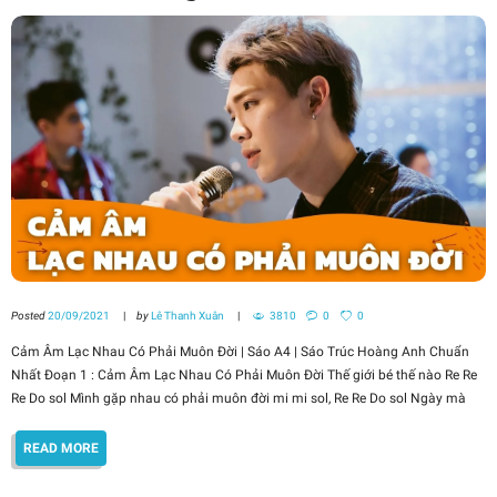
Posted
20/09/2021
by
Lê Thanh Xuân
3810
0
0
Cảm Âm Lạc Nhau Có Phải Muôn Đời | Sáo A4 | Sáo Trúc Hoàng Anh Chuẩn
Nhất Đoạn 1 : Cảm Âm Lạc Nhau Có Phải Muôn Đời Thế giới bé thế nào Re Re
Re Do sol Mình gặp nhau có phải muôn đời mi mi sol, Re Re Do sol Ngày mà
READ MORE