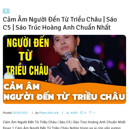
Cảm Âm Người Đến Từ Triều Châu | Sáo
C5 | Sáo Trúc Hoàng Anh Chuẩn Nhất
Posted
20/09/2021
by
Phạm Ánh Linh
6400
0
1
Cảm Âm Người Đến Từ Triều Châu | Sáo C5 | Sáo Trúc Hoàng Anh Chuẩn Nhất
Đoạn 1 Cảm Âm Người Đến Từ Triều Châu Nghìn trùng xa ai còn vấn vương