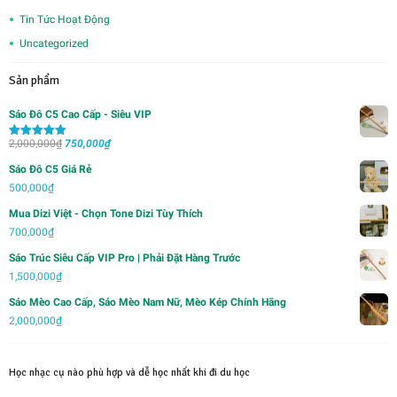
Tin Tức Hoạt Động
Uncategorized
Sản phẩm
Sáo Đô C5 Cao Cấp - Siêu VIP
Giá
Giá
2,000,000
₫
750,000
₫
Được xếp
hạng
5.00
5
gốc
hiện
sao
Sáo Đô C5 Giá Rẻ
là:
tại
500,000
₫
2,000,000₫.
là:
Mua Dizi Việt - Chọn Tone Dizi Tùy Thích
750,000₫.
700,000
₫
Sáo Trúc Siêu Cấp VIP Pro | Phải Đặt Hàng Trước
1,500,000
₫
Sáo Mèo Cao Cấp, Sáo Mèo Nam Nữ, Mèo Kép Chính Hãng
2,000,000
₫
Học nhạc cụ nào phù hợp và dễ học nhất khi đi du học