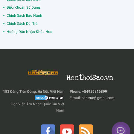
Điểu Khoản Sử Dụng
Chính Sách Bảo Hành
Chính Sách Đổi Trả
Hướng Dẫn Nhận Khóa Học
Hocthoisao.vn
183 Đặng Tiến Đông, Hà Nội, Việt Nam
Phone:
+84926816899
E-mail:
saotruc@gmail.com
Học Viện Âm Nhạc Quốc Gia Việt
Nam