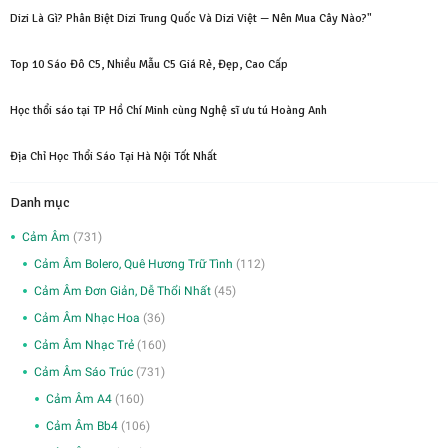
Dizi Là Gì? Phân Biệt Dizi Trung Quốc Và Dizi Việt — Nên Mua Cây Nào?"
Top 10 Sáo Đô C5, Nhiều Mẫu C5 Giá Rẻ, Đẹp, Cao Cấp
Học thổi sáo tại TP Hồ Chí Minh cùng Nghệ sĩ ưu tú Hoàng Anh
Địa Chỉ Học Thổi Sáo Tại Hà Nội Tốt Nhất
Danh mục
Cảm Âm
(731)
Cảm Âm Bolero, Quê Hương Trữ Tình
(112)
Cảm Âm Đơn Giản, Dễ Thổi Nhất
(45)
Cảm Âm Nhạc Hoa
(36)
Cảm Âm Nhạc Trẻ
(160)
Cảm Âm Sáo Trúc
(731)
Cảm Âm A4
(160)
Cảm Âm Bb4
(106)