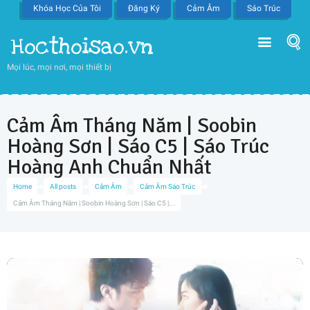
Khóa Học Của Tôi
Đăng Ký
Cảm Âm
Sáo Trúc
Hocthoisao.vn
Mọi lúc, mọi nơi, mọi thiết bị
Cảm Âm Tháng Năm | Soobin
Hoàng Sơn | Sáo C5 | Sáo Trúc
Hoàng Anh Chuẩn Nhất
Home
All posts
Cảm Âm
Cảm Âm Sáo Trúc
Cảm Âm Tháng Năm | Soobin Hoàng Sơn | Sáo C5 |...