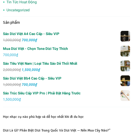
Tin Tức Hoạt Động
Uncategorized
Sản phẩm
Sáo Dizi Việt A4 Cao Cấp - Siêu VIP
Giá
Giá
1,000,000
₫
700,000
₫
gốc
hiện
Mua Dizi Việt - Chọn Tone Dizi Tùy Thích
là:
tại
700,000
₫
1,000,000₫.
là:
Sáo Tiêu Việt Nam | Loại Tiêu Sáo Dễ Thổi Nhất
700,000₫.
Giá
Giá
2,000,000
₫
1,500,000
₫
gốc
hiện
Sáo Dizi Việt Bb4 Cao Cấp - Siêu VIP
là:
tại
Giá
Giá
1,000,000
₫
700,000
₫
2,000,000₫.
là:
gốc
hiện
Sáo Trúc Siêu Cấp VIP Pro | Phải Đặt Hàng Trước
1,500,000₫.
là:
tại
1,500,000
₫
1,000,000₫.
là:
700,000₫.
Học nhạc cụ nào phù hợp và dễ học nhất khi đi du học
Dizi Là Gì? Phân Biệt Dizi Trung Quốc Và Dizi Việt — Nên Mua Cây Nào?"