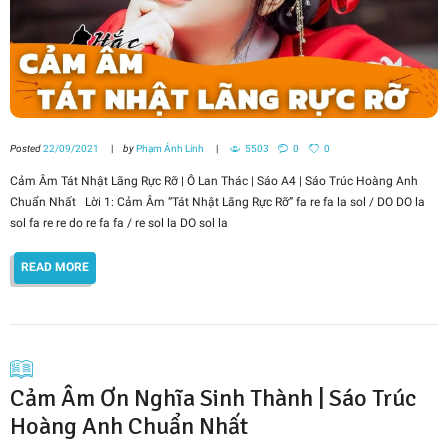
Posted
22/09/2021
by
Phạm Ánh Linh
5503
0
0
Cảm Âm Tát Nhật Lãng Rực Rỡ | Ô Lan Thác | Sáo A4 | Sáo Trúc Hoàng Anh
Chuẩn Nhất Lời 1: Cảm Âm “Tát Nhật Lãng Rực Rỡ” fa re fa la sol / DO DO la
sol fa re re do re fa fa / re sol la DO sol la
READ MORE
Cảm Âm Ơn Nghĩa Sinh Thành | Sáo Trúc
Hoàng Anh Chuẩn Nhất