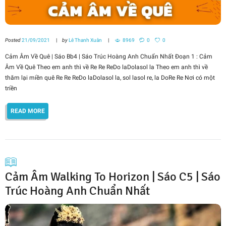
Posted
21/09/2021
by
Lê Thanh Xuân
8969
0
0
Cảm Âm Về Quê | Sáo Bb4 | Sáo Trúc Hoàng Anh Chuẩn Nhất Đoạn 1 : Cảm
Âm Về Quê Theo em anh thì về Re Re ReDo laDolasol la Theo em anh thì về
thăm lại miền quê Re Re ReDo laDolasol la, sol lasol re, la DoRe Re Nơi có một
triền
READ MORE
Cảm Âm Walking To Horizon | Sáo C5 | Sáo
Trúc Hoàng Anh Chuẩn Nhất