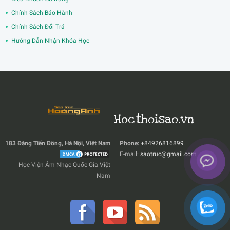
Chính Sách Bảo Hành
Chính Sách Đổi Trả
Hướng Dẫn Nhận Khóa Học
Hocthoisao.vn
183 Đặng Tiến Đông, Hà Nội, Việt Nam
Phone:
+84926816899
E-mail:
saotruc@gmail.com
Học Viện Âm Nhạc Quốc Gia Việt
Nam