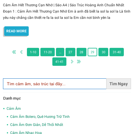
Cảm Âm Hết Thương Cạn Nhớ | Sáo A4 | Sáo Trúc Hoàng Anh Chuẩn Nhất
Đoạn 1 : Cảm Âm Hết Thương Cạn Nhớ Em à anh đã biết la sol la sol la Là tình
yêu này chẳng cần thiết re fa la sol la sol la Em cần nơi bình yên la
READ MORE
1-10
11-20
…
27
28
29
30
31-40
41-41
Search
for:
Danh mục
Cảm Âm
Cảm Âm Bolero, Quê Hương Trữ Tình
Cảm Âm Đơn Giản, Dễ Thổi Nhất
Cảm Âm Nhạc Hoa