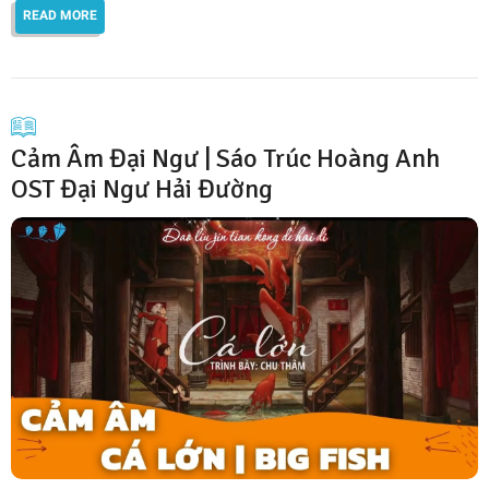
READ MORE
Cảm Âm Đại Ngư | Sáo Trúc Hoàng Anh
OST Đại Ngư Hải Đường