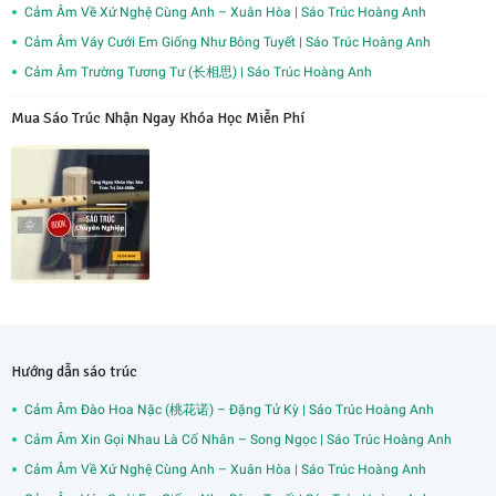
Cảm Âm Về Xứ Nghệ Cùng Anh – Xuân Hòa | Sáo Trúc Hoàng Anh
Cảm Âm Váy Cưới Em Giống Như Bông Tuyết | Sáo Trúc Hoàng Anh
Cảm Âm Trường Tương Tư (长相思) | Sáo Trúc Hoàng Anh
Mua Sáo Trúc Nhận Ngay Khóa Học Miễn Phí
Hướng dẫn sáo trúc
Cảm Âm Đào Hoa Nặc (桃花诺) – Đặng Tử Kỳ | Sáo Trúc Hoàng Anh
Cảm Âm Xin Gọi Nhau Là Cố Nhân – Song Ngọc | Sáo Trúc Hoàng Anh
Cảm Âm Về Xứ Nghệ Cùng Anh – Xuân Hòa | Sáo Trúc Hoàng Anh