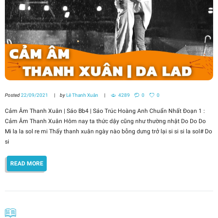
Posted
22/09/2021
by
Lê Thanh Xuân
4289
0
0
Cảm Âm Thanh Xuân | Sáo Bb4 | Sáo Trúc Hoàng Anh Chuẩn Nhất Đoạn 1 :
Cảm Âm Thanh Xuân Hôm nay ta thức dậy cũng như thường nhật Do Do Do
Mi la la sol re mi Thấy thanh xuân ngày nào bỗng dưng trở lại si si si la sol# Do
si
READ MORE