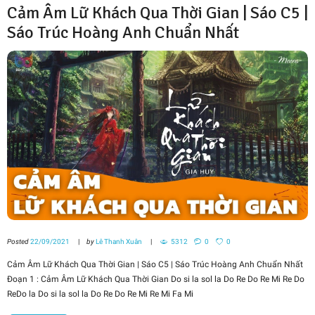
Cảm Âm Lữ Khách Qua Thời Gian | Sáo C5 |
Sáo Trúc Hoàng Anh Chuẩn Nhất
Posted
22/09/2021
by
Lê Thanh Xuân
5312
0
0
Cảm Âm Lữ Khách Qua Thời Gian | Sáo C5 | Sáo Trúc Hoàng Anh Chuẩn Nhất
Đoạn 1 : Cảm Âm Lữ Khách Qua Thời Gian Do si la sol la Do Re Do Re Mi Re Do
ReDo la Do si la sol la Do Re Do Re Mi Re Mi Fa Mi