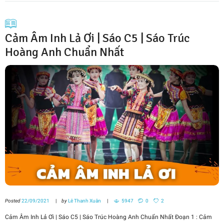
Cảm Âm Inh Lả Ơi | Sáo C5 | Sáo Trúc
Hoàng Anh Chuẩn Nhất
Posted
22/09/2021
by
Lê Thanh Xuân
5947
0
2
Cảm Âm Inh Lả Ơi | Sáo C5 | Sáo Trúc Hoàng Anh Chuẩn Nhất Đoạn 1 : Cảm