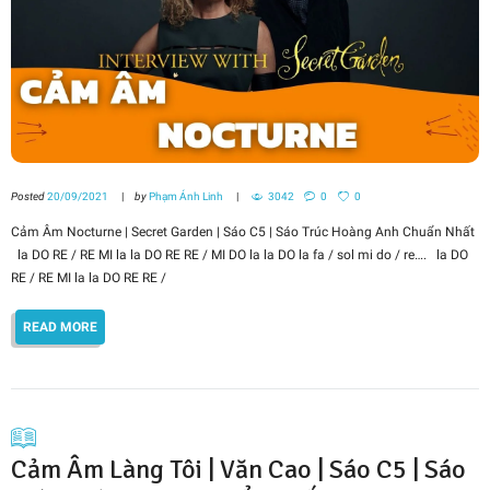
Posted
20/09/2021
by
Phạm Ánh Linh
3042
0
0
Cảm Âm Nocturne | Secret Garden | Sáo C5 | Sáo Trúc Hoàng Anh Chuẩn Nhất
la DO RE / RE MI la la DO RE RE / MI DO la la DO la fa / sol mi do / re…. la DO
RE / RE MI la la DO RE RE /
READ MORE
Cảm Âm Làng Tôi | Văn Cao | Sáo C5 | Sáo