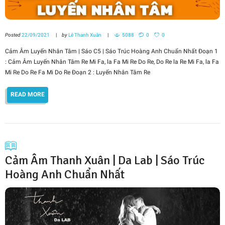
Posted
22/09/2021
by
Lê Thanh Xuân
5088
0
0
Cảm Âm Luyến Nhân Tâm | Sáo C5 | Sáo Trúc Hoàng Anh Chuẩn Nhất Đoạn 1
: Cảm Âm Luyến Nhân Tâm Re Mi Fa, la Fa Mi Re Do Re, Do Re la Re Mi Fa, la Fa
Mi Re Do Re Fa Mi Do Re Đoạn 2 : Luyến Nhân Tâm Re
READ MORE
Cảm Âm Thanh Xuân | Da Lab | Sáo Trúc
Hoàng Anh Chuẩn Nhất