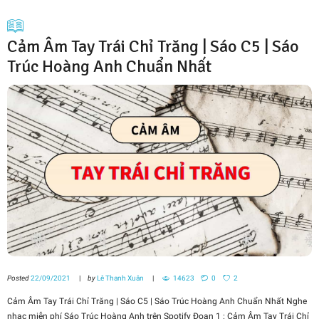
Cảm Âm Tay Trái Chỉ Trăng | Sáo C5 | Sáo
Trúc Hoàng Anh Chuẩn Nhất
Posted
22/09/2021
by
Lê Thanh Xuân
14623
0
2
Cảm Âm Tay Trái Chỉ Trăng | Sáo C5 | Sáo Trúc Hoàng Anh Chuẩn Nhất Nghe
nhạc miễn phí Sáo Trúc Hoàng Anh trên Spotify Đoạn 1 : Cảm Âm Tay Trái Chỉ