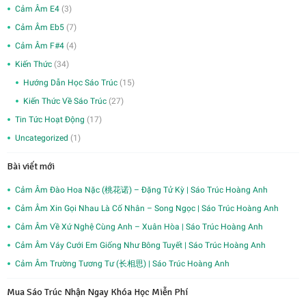
Cảm Âm E4
(3)
Cảm Âm Eb5
(7)
Cảm Âm F#4
(4)
Kiến Thức
(34)
Hướng Dẫn Học Sáo Trúc
(15)
Kiến Thức Về Sáo Trúc
(27)
Tin Tức Hoạt Động
(17)
Uncategorized
(1)
Bài viết mới
Cảm Âm Đào Hoa Nặc (桃花诺) – Đặng Tử Kỳ | Sáo Trúc Hoàng Anh
Cảm Âm Xin Gọi Nhau Là Cố Nhân – Song Ngọc | Sáo Trúc Hoàng Anh
Cảm Âm Về Xứ Nghệ Cùng Anh – Xuân Hòa | Sáo Trúc Hoàng Anh
Cảm Âm Váy Cưới Em Giống Như Bông Tuyết | Sáo Trúc Hoàng Anh
Cảm Âm Trường Tương Tư (长相思) | Sáo Trúc Hoàng Anh
Mua Sáo Trúc Nhận Ngay Khóa Học Miễn Phí