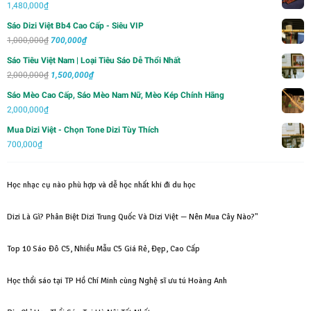
1,480,000
₫
Sáo Dizi Việt Bb4 Cao Cấp - Siêu VIP
Giá
Giá
1,000,000
₫
700,000
₫
gốc
hiện
Sáo Tiêu Việt Nam | Loại Tiêu Sáo Dễ Thổi Nhất
là:
tại
Giá
Giá
2,000,000
₫
1,500,000
₫
1,000,000₫.
là:
gốc
hiện
Sáo Mèo Cao Cấp, Sáo Mèo Nam Nữ, Mèo Kép Chính Hãng
700,000₫.
là:
tại
2,000,000
₫
2,000,000₫.
là:
Mua Dizi Việt - Chọn Tone Dizi Tùy Thích
1,500,000₫.
700,000
₫
Học nhạc cụ nào phù hợp và dễ học nhất khi đi du học
Dizi Là Gì? Phân Biệt Dizi Trung Quốc Và Dizi Việt — Nên Mua Cây Nào?"
Top 10 Sáo Đô C5, Nhiều Mẫu C5 Giá Rẻ, Đẹp, Cao Cấp
Học thổi sáo tại TP Hồ Chí Minh cùng Nghệ sĩ ưu tú Hoàng Anh