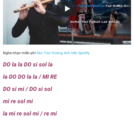
Nghe nhạc miễn phí
Sáo Trúc Hoàng Anh trên Spotify
DO la la DO si sol la
la DO DO la la / MI RE
DO si mi / DO si sol
mi re sol mi
la mi re sol mi / re mi