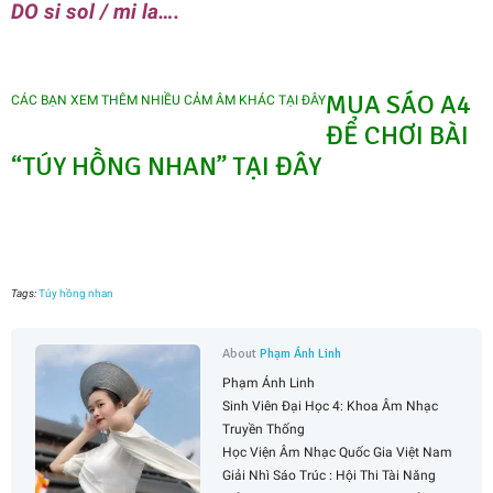
DO si sol / mi la….
MUA SÁO A4
CÁC BẠN XEM THÊM NHIỀU CẢM ÂM KHÁC TẠI ĐÂY
ĐỂ CHƠI BÀI
“TÚY HỒNG NHAN” TẠI ĐÂY
Tags:
Túy hồng nhan
About
Phạm Ánh Linh
Phạm Ánh Linh
Sinh Viên Đại Học 4: Khoa Âm Nhạc
Truyền Thống
Học Viện Âm Nhạc Quốc Gia Việt Nam
Giải Nhì Sáo Trúc : Hội Thi Tài Năng