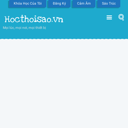
Khóa Học Của Tôi
Đăng Ký
Cảm Âm
Sáo Trúc
Hocthoisao.vn
Mọi lúc, mọi nơi, mọi thiết bị