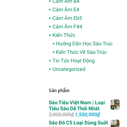
Cảm Âm B4
Cảm Âm E4
Cảm Âm Eb5
Cảm Âm F#4
Kiến Thức
Hướng Dẫn Học Sáo Trúc
Kiến Thức Về Sáo Trúc
Tin Tức Hoạt Động
Uncategorized
Sản phẩm
Sáo Tiêu Việt Nam | Loại
Tiêu Sáo Dễ Thổi Nhất
Giá
Giá
2,000,000
₫
1,500,000
₫
gốc
hiện
Sáo Đô C5 Loại Dùng Suốt
là:
tại