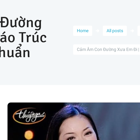
 Đường
Sáo Trúc
Home
All posts
huẩn
Cảm Âm Con Đường Xưa Em Đi | 