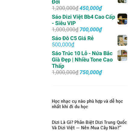
Đời
2,000,000₫.
là:
Giá
Giá
1,200,000
₫
450,000
₫
1,500,000₫.
gốc
hiện
Sáo Dizi Việt Bb4 Cao Cấp
là:
tại
- Siêu VIP
1,200,000₫.
là:
Giá
Giá
1,000,000
₫
700,000
₫
450,000₫.
gốc
hiện
Sáo Đô C5 Giá Rẻ
là:
tại
500,000
₫
1,000,000₫.
là:
Sáo Trúc 10 Lỗ - Nứa Bắc
700,000₫.
Già Đẹp | Nhiều Tone Cao
Thấp
Giá
Giá
1,000,000
₫
750,000
₫
gốc
hiện
là:
tại
1,000,000₫.
là:
750,000₫.
Học nhạc cụ nào phù hợp và dễ học
nhất khi đi du học
Dizi Là Gì? Phân Biệt Dizi Trung Quốc
Và Dizi Việt — Nên Mua Cây Nào?"