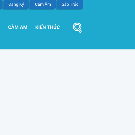
Đăng Ký
Cảm Âm
Sáo Trúc
C
CẢM ÂM
KIẾN THỨC